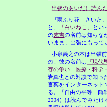
出張のあいだに読ん
『雨ふり花 さいた
と、
『白いねこ』
とい
の
末吉
の名前は知らな
いまま、出張にもって
小泉義之の本は出張
の。彼の名前は
『現代思
存の争い 医療・科学
岩真也との対談で知っ
言葉をインターネット
る。『自由の平等 簡
2004）は読んでみた