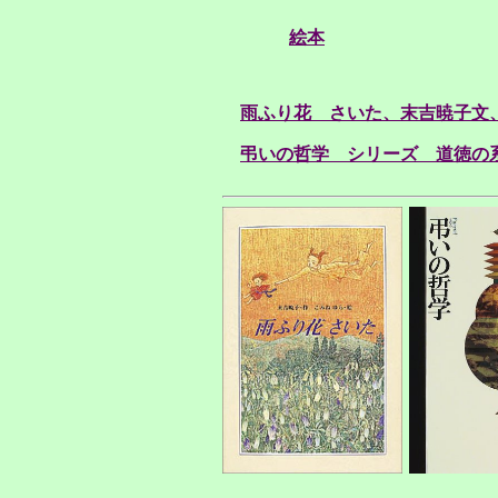
絵本
雨ふり花 さいた、末吉暁子文、
弔いの哲学 シリーズ 道徳の系