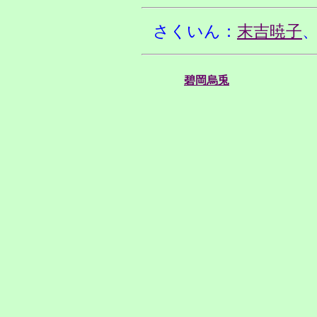
さくいん：
末吉暁子
碧岡烏兎