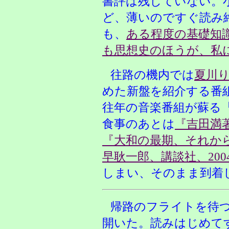
書評は残していない。
ど、薄いのですぐ読み
も、
ある程度の基礎知
も思想史のほうが、私
往路の機内では
夏川
めた新盤を紹介する番
往年の音楽番組が蘇る
食事のあとは
『吉田満
『大和の最期、それか
早耿一郎、講談社、200
しまい、そのまま到着
帰路のフライトを待
開いた。読みはじめて