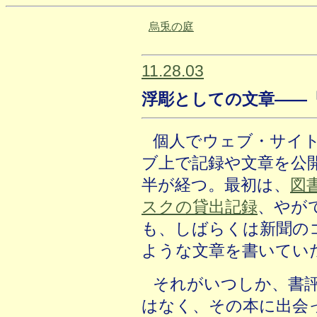
烏兎の庭
11.28.03
浮彫としての文章――
個人でウェブ・サイ
ブ上で記録や文章を公
半が経つ。最初は、
図
スクの貸出記録
、やが
も、しばらくは新聞の
ような文章を書いてい
それがいつしか、書
はなく、その本に出会