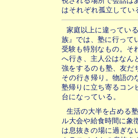
視される場所で会話は
はそれぞれ孤立してい
家庭以上に違ってい
族』では、塾に行って
受験も特別なもの。そ
へ行き、主人公はなん
強をするのも塾、友だ
その行き帰り。物語の
塾帰りに立ち寄るコン
台になっている。
生活の大半を占める
ル大会や給食時間に象
は息抜きの場に過ぎな