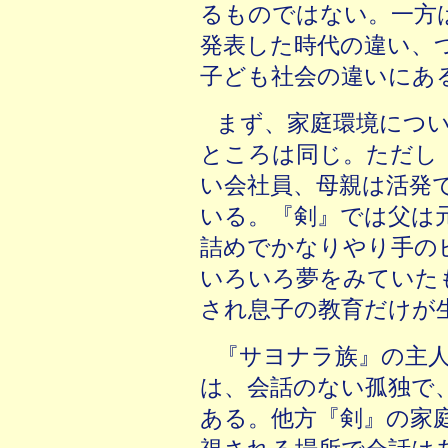
るものではない。一方は1
発表した時代の違い、
子ども社会の違いにあ
まず、家庭環境につ
ところは同じ。ただし
い
会社員、母親は活発
いる。『剣』では父は元
詰めでかなりやり手の
いろいろ夢をみていた
され息子の教育だけが
『サヨナラ族』の主
は、会話のない孤独で
ある。他方『剣』の家