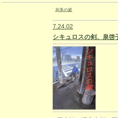
烏兎の庭
7.24.02
シキュロスの剣、泉啓子