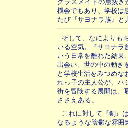
クラスメイトの息抜き
機会でもあり、学校は
たび『サヨナラ族』と
そして、なによりも
いる空気。『サヨナラ
いう日常を離れた結果
出会い、世の中の動き
と学校生活をみつめな
れっ子の主人公が、パ
街を冒険する展開は、
ささえある。
これに対して『剣』
なるような陰鬱な雰囲