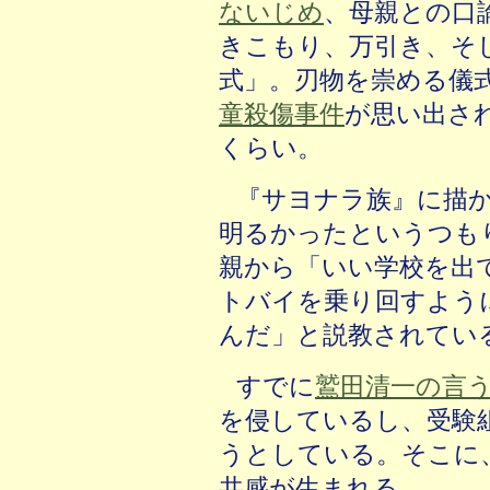
ないじめ
、母親との口
きこもり、万引き、そ
式」。刃物を崇める儀
童殺傷事件
が思い出さ
くらい。
『サヨナラ族』に描
明るかったというつも
親から「いい学校を出
トバイを乗り回すよう
んだ」と説教されてい
すでに
鷲田清一の言
を侵しているし、受験
うとしている。そこに
共感が生まれる。