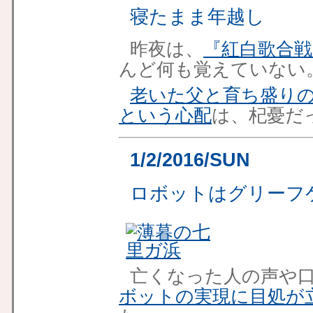
寝たまま年越し
昨夜は、
『紅白歌合戦
んど何も覚えていない
老いた父と育ち盛り
という心配
は、杞憂だ
1/2/2016/SUN
ロボットはグリーフ
亡くなった人の声や
ボットの実現に目処が