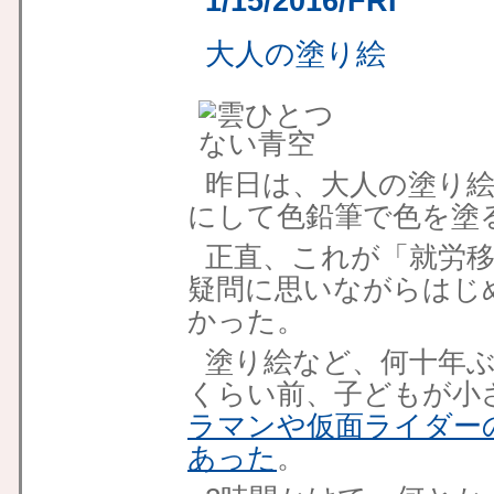
1/15/2016/FRI
大人の塗り絵
昨日は、大人の塗り
にして色鉛筆で色を塗
正直、これが「就労
疑問に思いながらはじ
かった。
塗り絵など、何十年ぶ
くらい前、子どもが小
ラマンや仮面ライダー
あった
。