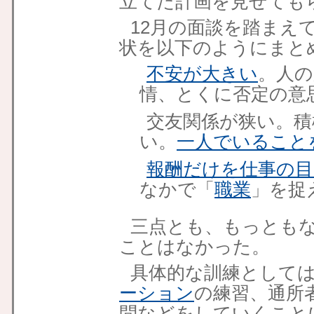
立てた計画を見せても
12月の面談を踏まえ
状を以下のようにまと
不安が大きい
。人の
情、とくに否定の意
交友関係が狭い。積
い。
一人でいること
報酬だけを仕事の
なかで「
職業
」を捉
三点とも、もっとも
ことはなかった。
具体的な訓練として
ーション
の練習、通所
問などをしていくこと