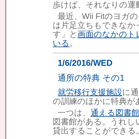
歩けば、それなりの運
最近、Wii Fitの
は片足立ちもできなか
す」と
画面のなかのト
いる
。
1/6/2016/WED
通所の特典 その1
就労移行支援施設
に通
の訓練のほかに特典が
一つは、
通える図書
図書館がある。うれし
貸出することができる