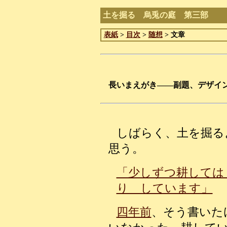
土を掘る 烏兎の庭 第三部
表紙
>
目次
>
随想
> 文章
長いまえがき——副題、デザイ
しばらく、土を掘る
思う。
「少しずつ耕しては
り しています」
四年前
、そう書いた