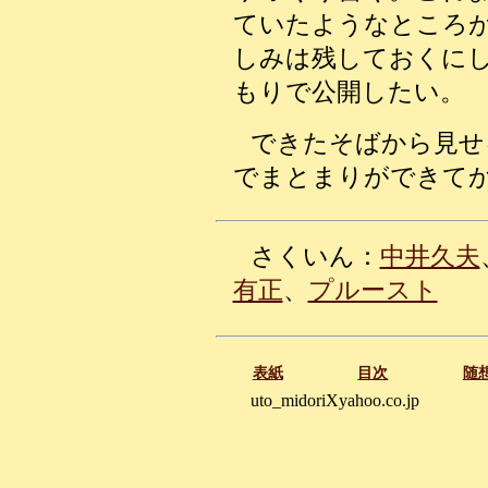
ていたようなところ
しみは残しておくに
もりで公開したい。
できたそばから見せ
でまとまりができて
さくいん：
中井久夫
有正
、
プルースト
表紙
目次
随
uto_midoriXyahoo.co.jp