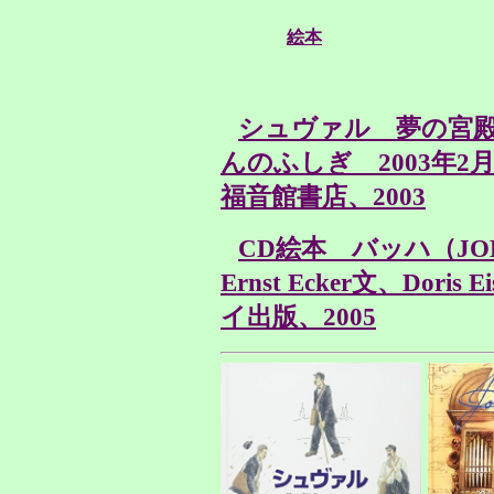
絵本
シュヴァル 夢の宮
んのふしぎ 2003年
福音館書店、2003
CD絵本 バッハ（JOHA
Ernst Ecker文、Dori
イ出版、2005