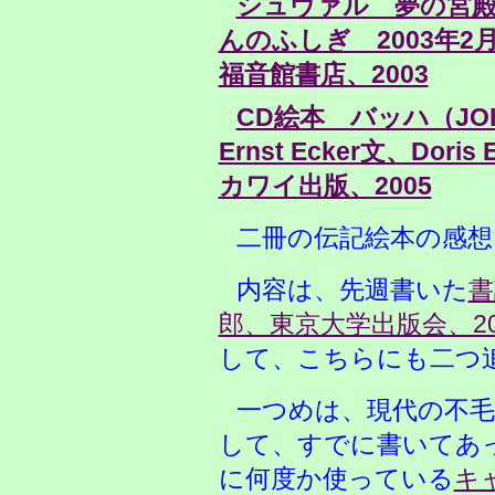
シュヴァル 夢の宮
んのふしぎ 2003年
福音館書店、2003
CD絵本 バッハ（JOHA
Ernst Ecker文、Dori
カワイ出版、2005
二冊の伝記絵本の感想
内容は、先週書いた
書
郎、東京大学出版会、20
して、こちらにも二つ
一つめは、現代の不
して、すでに書いてあ
に何度か使っている
キ