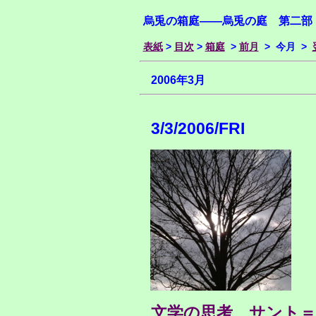
烏兎の箱庭――烏兎の庭 第二部
表紙
>
目次
>
箱庭
>
前月
> 今月 >
2006年3月
3/3/2006/FRI
文学の思考 サント