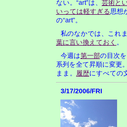
ない。“art”は、
芸術と
いっては軽すぎる
思想
の“art”。
私のなかでは、これ
葉に言い換えておく
。
今週は
第一部
の目次を
系列を全て昇順に変更
まま。
履歴
にすべての
3/17/2006/FRI