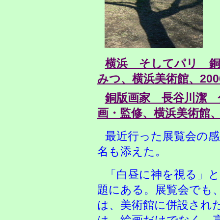
横浜 そしてパリ 銅
みつ、横浜美術館、200
銅版画家 長谷川潔 
画・監修、横浜美術館、2
最近行った展覧会の
名も添えた。
「白昼に神を視る」と
題にある。展覧会でも
は、美術館に併設され