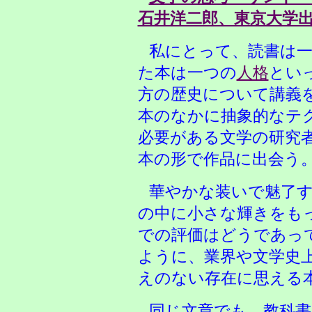
石井洋二郎、東京大学出版
私にとって、読書は
た本は一つの
人格
とい
方の歴史について講義
本のなかに抽象的なテ
必要がある文学の研究
本の形で作品に出会う
華やかな装いで魅了
の中に小さな輝きをも
での評価はどうであっ
ように、業界や文学史
えのない存在に思える
同じ文章でも、教科書