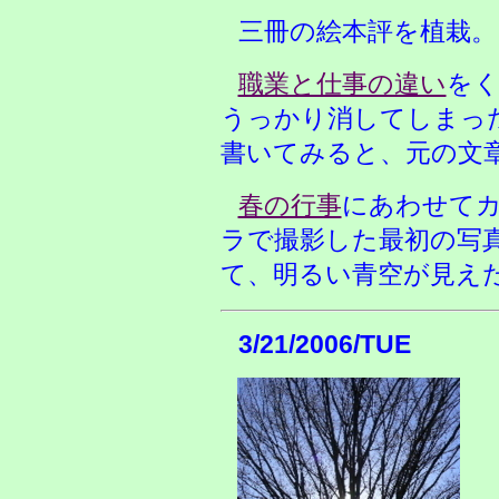
三冊の絵本評を植栽。
職業と仕事の違い
を
うっかり消してしまっ
書いてみると、元の文
春の行事
にあわせて
ラで撮影した最初の写
て、明るい青空が見え
3/21/2006/TUE