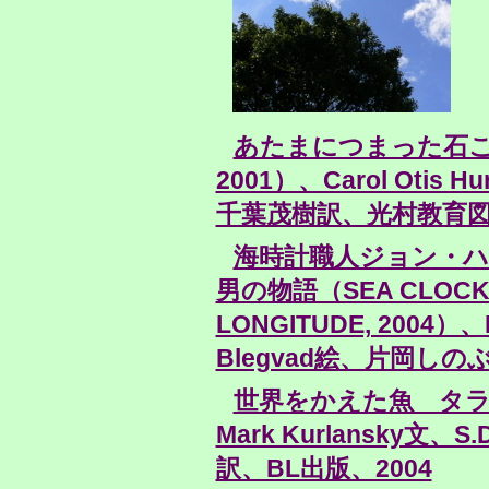
あたまにつまった石ころが（
2001）、Carol Otis H
千葉茂樹訳、光村教育図書
海時計職人ジョン・
男の物語（SEA CLOCKS:
LONGITUDE, 2004）、L
Blegvad絵、片岡しの
世界をかえた魚 タラの物
Mark Kurlansky文、S.
訳、BL出版、2004