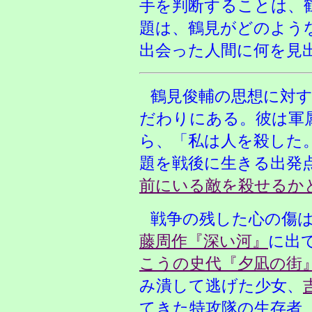
手を判断することは、
題は、鶴見がどのよう
出会った人間に何を見
鶴見俊輔の思想に対
だわりにある。彼は軍
ら、「私は人を殺した
題を戦後に生きる出発
前にいる敵を殺せるか
戦争の残した心の傷
藤周作『深い河』
に出
こうの史代『夕凪の街
み潰して逃げた少女、
てきた特攻隊の生存者