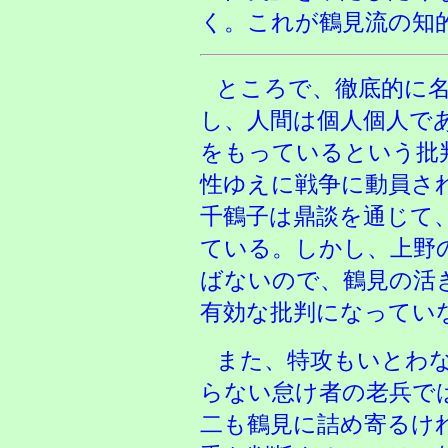
く。これが鶴見流の知
ところで、徹底的に
し、人間は個人個人で
をもっているという批
性ゆえに戦争に動員さ
千鶴子は鼎談を通じて
ている。しかし、上野
ばないので、鶴見の活
有効な批判になってい
また、特攻もいとわ
らない怠け者の老兵で
二も鶴見に詰め寄るけ