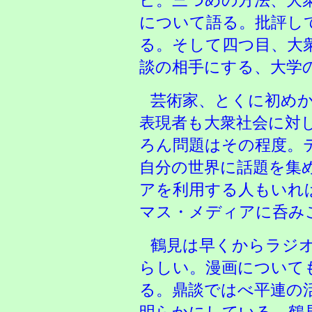
ビ。三つめの方法、大
について語る。批評し
る。そして四つ目、大
談の相手にする、大学
芸術家、とくに初め
表現者も大衆社会に対
ろん問題はその程度。
自分の世界に話題を集
アを利用する人もいれ
マス・メディアに呑み
鶴見は早くからラジ
らしい。漫画について
る。鼎談ではべ平連の