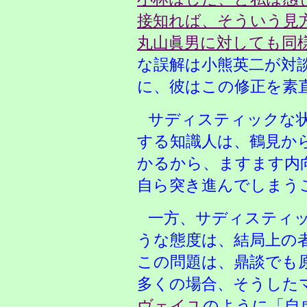
接知れば、そういう見
丸山眞男に対しても同
な誤解は小熊英二が対
に、彼はこの修正を素
サディスティックな
する知識人は、鶴見か
かるから、ますます内
自ら突き進んでしまう
一方、サディスティ
うな態度は、結局上の
この問題は、鼎談でも
多くの場合、そうした
ヴェイユ
のように「自