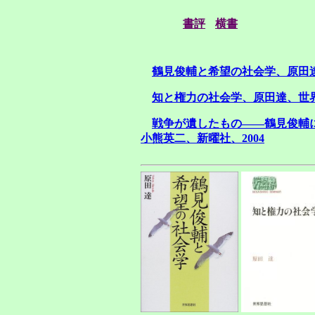
書評
横書
鶴見俊輔と希望の社会学、原田達
知と権力の社会学、原田達、世界
戦争が遺したもの――鶴見俊輔
小熊英二、新曜社、2004