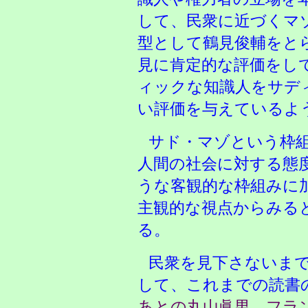
して、民衆に近づくマ
型として鶴見俊輔をと
見に肯定的な評価をし
ィックな知識人をサデ
い評価を与えているよ
サド・マゾという枠
人間の社会に対する態
うな客観的な枠組みに
主観的な視点からみる
る。
民衆を見下さないま
して、これまでの読書
あとの丸山眞男
、
フラ