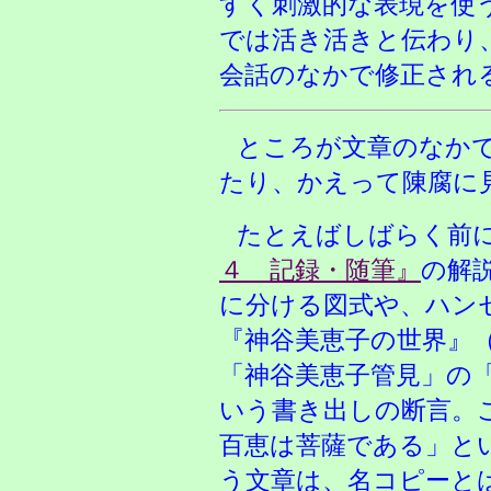
すく刺激的な表現を使
では活き活きと伝わり
会話のなかで修正され
ところが文章のなか
たり、かえって陳腐に
たとえばしばらく前
４ 記録・随筆』
の解
に分ける図式や、ハン
『神谷美恵子の世界』（
「神谷美恵子管見」の
いう書き出しの断言。
百恵は菩薩である」と
う文章は、名コピーと