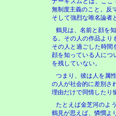
ナーキズムとは、ここ
無制度主義のこと。反
そして強烈な唯名論者
鶴見は、名前と顔を
る。その人の作品より
その人と過ごした時間
顔を知っている人につ
を残していない。
つまり、彼は人を属
の人が社会的に差別さ
理由だけで同情したり
たとえば金芝河のよ
鶴見が思えば、憐憫よ