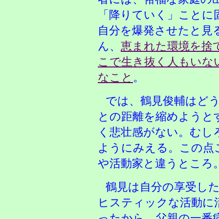
「降りていく」ことに
自分を爆発させたと見
ん、
恵まれた環境を捨
こで生き抜く人もいな
なこと
。
では、鶴見俊輔はど
との距離を縮めようと
く悲壮感がない。むし
ようにみえる。この点
や活動家と違うところ
鶴見は自分の享受し
ヒスティックな活動に
ったから、父親の一番