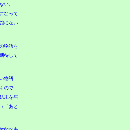
ない。
になって
館にない
の物語を
期待して
い物語
もので
結末を与
（「あと
体的な表