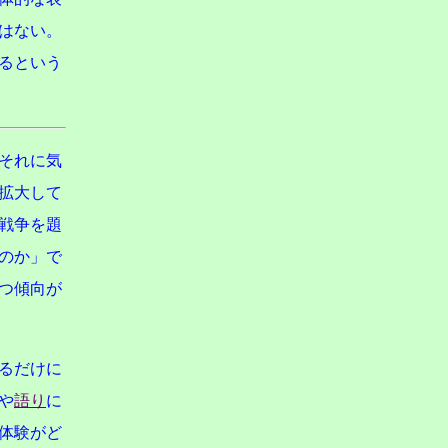
はない。
るという
それに気
拡大して
戦争を題
のか」で
つ傾向が
るだけに
や
語り
に
体験がど