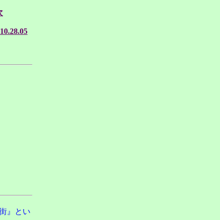
次
10.28.05
街』とい