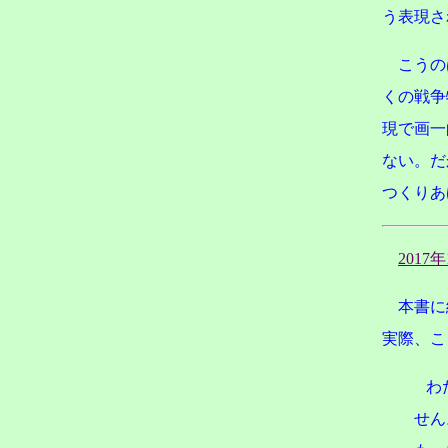
う表現さ
こうの
くの戦争
現で画一
ない。だ
つくりあ
2017
本書に
実際、こ
わた
せん