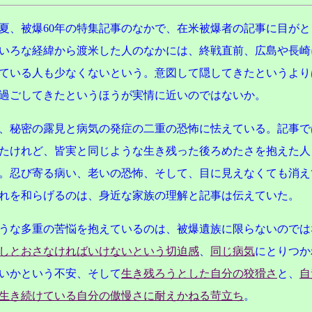
夏、被爆60年の特集記事のなかで、在米被爆者の記事に目がと
いろな経緯から渡米した人のなかには、終戦直前、広島や長崎
ている人も少なくないという。意図して隠してきたというより
過ごしてきたというほうが実情に近いのではないか。
、秘密の露見と病気の発症の二重の恐怖に怯えている。記事で
たけれど、皆実と同じような生き残った後ろめたさを抱えた人
。忍び寄る病い、老いの恐怖、そして、目に見えなくても消え
れを和らげるのは、身近な家族の理解と記事は伝えていた。
うな多重の苦悩を抱えているのは、被爆遺族に限らないのでは
しとおさなければいけないという切迫感
、
同じ病気
にとりつか
いかという不安、そして
生き残ろうとした自分の狡猾さ
と、
自
生き続けている自分の傲慢さに耐えかねる苛立ち
。