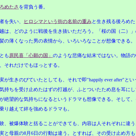
ろめたさ
を背負う番。
者を失い、
ヒロシマという街の名前の重み
と生き残る後ろめた
越は、どのように戦後を生き抜いただろう。「桜の国（二）」
髪の薄くなった男の表情から、いろいろなことが想像できる。
とも
原民喜「心願の国」
のような悲痛な結末ではない。物語の
、それだけでもほっとする。
が生きのびていたとしても、それで即"happily ever after"
とい
気持ちを受け止めたはずの打越が、ふとついたため息を耳にし
が絶望的な気持ちになるというドラマも想像できる。そして、
乗り越えて絆を強めるドラマも。
験、被爆体験と括ることができても、内容は人それぞれに違う
実と母親の8月6日の行動は違う。とすれば、その受け止め方も