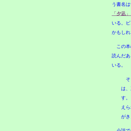
う書名は
「夕凪」
いる。ビ
かもしれ
この本
読んだあ
いる。
そし
は、
す。
えら
がき
小説で