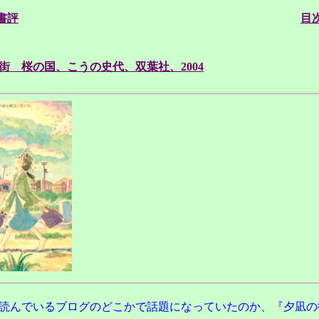
書評
目
街 桜の国、こうの史代、双葉社、2004
読んでいるブログのどこかで話題になっていたのか、『夕凪の