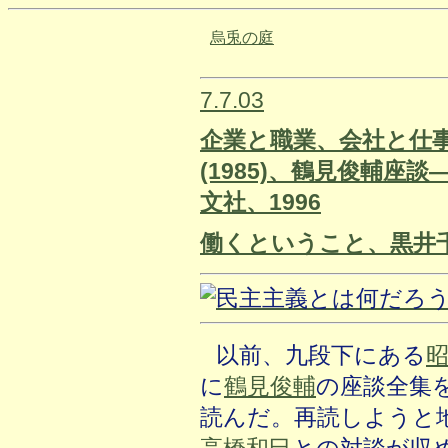
烏兎の庭
7.7.03
企業と職業、会社と仕
(1985)、鶴見俊輔
文社、1996
働くということ、黒井千
以前、九段下にある
に
鶴見俊輔
の座談全集
読んだ。再読しようと
高橋和巳
との対談が収