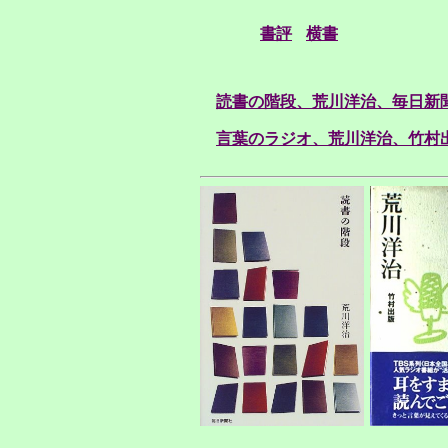
書評
横書
読書の階段、荒川洋治、毎日新聞、
言葉のラジオ、荒川洋治、竹村出版