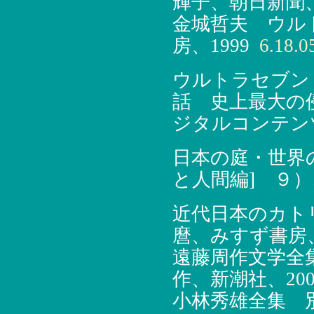
輝子、朝日新聞、
金城哲夫 ウル
房、1999
6.18.0
ウルトラセブン（1
話 史上最大の
ジタルコンテンツ
日本の庭・世界
と人間編] ９）
近代日本のカト
麿、みすず書房、
遠藤周作文学全
作、新潮社、200
小林秀雄全集 