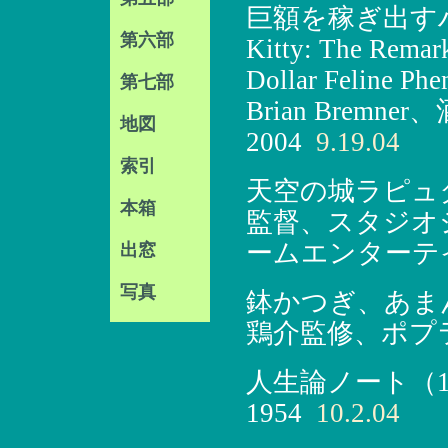
巨額を稼ぎ出すハ
第六部
Kitty: The Remark
Dollar Feline P
第七部
Brian Bre
地図
2004
9.19.04
索引
天空の城ラピュタ
本箱
監督、スタジオ
ームエンターテイ
出窓
写真
鉢かつぎ、あま
鶏介監修、ポプラ
人生論ノート（1
1954
10.2.04