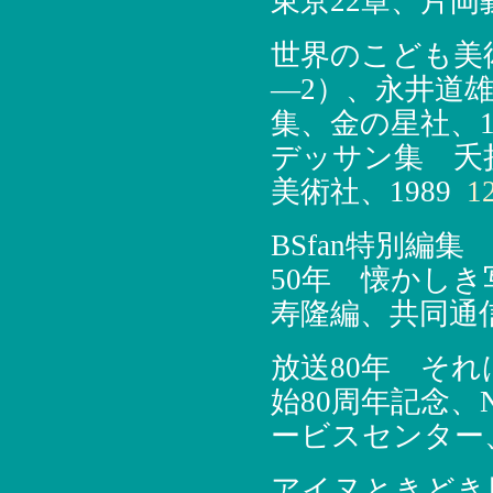
東京22章、片岡
世界のこども美
―2）、永井道
集、金の星社、19
デッサン集 夭
美術社、1989
12
BSfan特別編集
50年 懐かし
寿隆編、共同通信
放送80年 そ
始80周年記念、
ービスセンター、
アイヌときどき