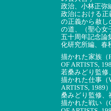
政治、小林正弥編
政治における正
の正義から赦し
の道、（聖心女
五十周年記念論
化研究所編、春秋
描かれた家族（FAM
OF ARTISTS, 19
若桑みどり監修、
描かれた仕事（WOR
ARTISTS, 1989）
桑みどり監修、福
描かれた戦い（CON
OF ARTISTS, 19