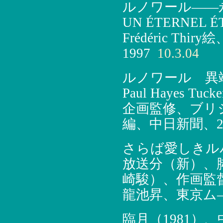
ルノワール――永
UN ÉTERNEL É
Frédéric T
1997
10.3.04
ルノワール 異端
Paul Hayes
企画監修、ブリ
編、中日新聞、20
さらば愛しきルパ
放送分（新）、
崎駿）、作画監
龍池昇、東京ム
臨月（1981）