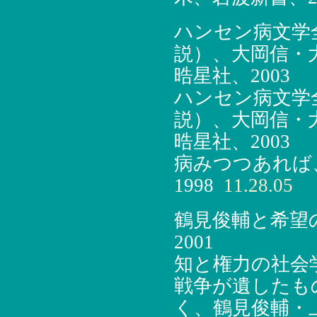
ハンセン病文学
説）、大岡信・
晧星社、2003
ハンセン病文学
説）、大岡信・
晧星社、2003
病みつつあれば
1998
11.28.05
鶴見俊輔と希望
2001
知と権力の社会学
戦争が遺したも
く、鶴見俊輔・