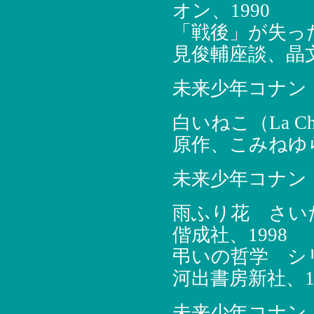
オン、1990
「戦後」が失っ
見俊輔座談、晶文
未来少年コナン
白いねこ（La Chatt
原作、こみねゆら
未来少年コナン
雨ふり花 さい
偕成社、1998
弔いの哲学 シ
河出書房新社、19
未来少年コナン