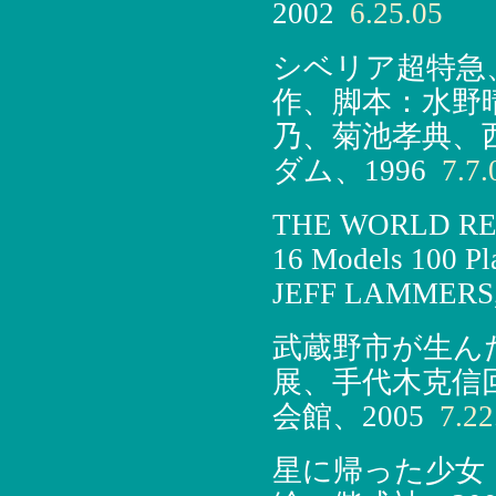
2002
6.25.05
シベリア超特急、監
作、脚本：水野
乃、菊池孝典、
ダム、1996
7.7.
THE WORLD RE
16 Models 100 
JEFF LAMMERS
武蔵野市が生ん
展、手代木克信
会館、2005
7.22
星に帰った少女（