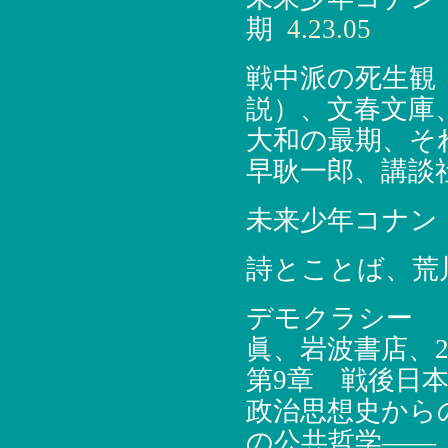
期
4.23.05
戦中派の死生観（
説）、文春文庫、
大和の最期、そ
早耿一郎、講談社
未来少年コナン
詩とことば、荒川
デモクラシー 
眞、岩波書店、20
第9章 戦後日
政治思想史から
の公共哲学――