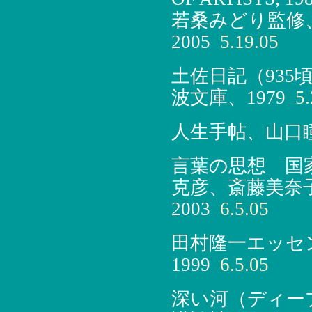
若桑みどり監修
2005
5.19.05
土佐日記（93
波文庫、1979
5.
人生手帖、山口瞳
言葉の思想 国家
克彦、斎藤美奈
2003
6.5.05
田村隆一エッセ
1999
6.5.05
深い河（ディープ