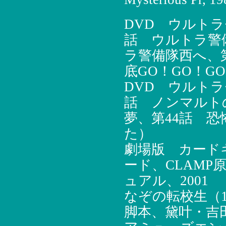
DVD ウルトラセ
話 ウルトラ警
ラ警備隊西へ、第
底GO！GO！G
DVD ウルトラセ
話 ノンマルト
夢、第44話 恐
た）
劇場版 カード
ード、CLAM
ュアル、2001
なぞの転校生（1
脚本、黛叶・吉