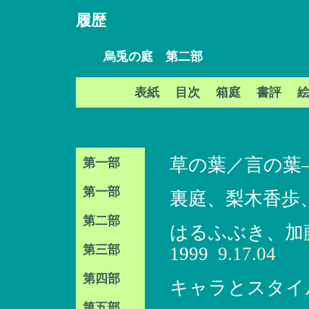
履歴
烏兎の庭 第二部
表紙
目次
箱庭
書評
草の葉／言の葉
第一部
第一部
裏庭、梨木香歩、
第二部
はるふぶき、加
第三部
1999
9.17.04
第四部
キャラとスタイ
第五部