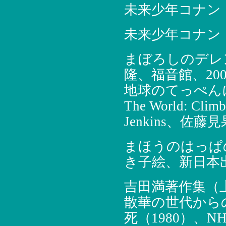
未来少年コナン
未来少年コナン
まぼろしのデレ
隆、福音館、200
地球のてっぺんに立
The World: Clim
Jenkins、佐藤
まほうのはっぱ
き子絵、新日本出
吉田満著作集（上
散華の世代から
死（1980）、