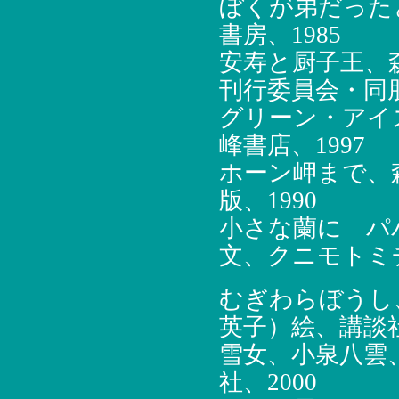
ぼくが弟だった
書房、1985
安寿と厨子王、
刊行委員会・同朋
グリーン・アイ
峰書店、1997
ホーン岬まで、
版、1990
小さな蘭に パ
文、クニモトミチ
むぎわらぼうし
英子）絵、講談社
雪女、小泉八雲
社、2000