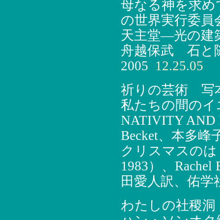
母なる神を求め
の世界実行委員会
天主堂―光の建築
舟越保武 石と
2005
12.25.05
祈りの芸術 写
私たちの間のイエス
NATIVITY AND L
Becket、本多
クリスマスのはじまり
1983）、Rachel 
田愛人訳、佑学社
わたしの社稷洞