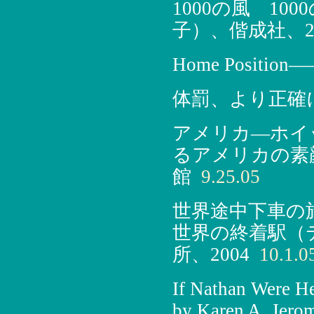
1000の風 1
子）、偕成社、20
Home Posit
体罰、より正確
アメリカ―ホイ
るアメリカの素顔（P
館
9.25.05
世界途中下車の旅
世界の終着駅（
所、2004
10.1.0
If Nathan Were He
by Karen A. Jero