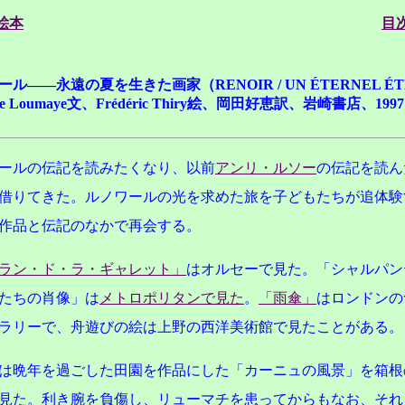
絵本
目
ール——永遠の夏を生きた画家（RENOIR / UN ÉTERNEL É
line Loumaye文、Frédéric Thiry絵、岡田好恵訳、岩崎書店、1997
ールの伝記を読みたくなり、以前
アンリ・ルソー
の伝記を読ん
借りてきた。ルノワールの光を求めた旅を子どもたちが追体験
作品と伝記のなかで再会する。
ラン・ド・ラ・ギャレット」
はオルセーで見た。「シャルパン
たちの肖像」は
メトロポリタンで見た
。
「雨傘」
はロンドンの
ラリーで、舟遊びの絵は上野の西洋美術館で見たことがある。
は晩年を過ごした田園を作品にした「カーニュの風景」を箱根
見た。利き腕を負傷し、リューマチを患ってからもなお、それ