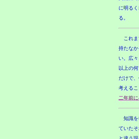
に明るく
る。
これま
持たなか
い。広々
以上の何
だけで、
考えるこ
二年前に
知識を
ていたそ
と違う現