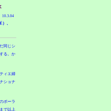
次
10.3.04
TÉ）、
だ同じシ
する。か
ティエ婦
ナショナ
のポーラ
まで以上