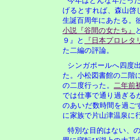
今年はどんな年だっ
げるとすれば、森山啓
生誕百周年にあたる。
小説『谷間の女たち』
９』と
『日本プロレタ
た二編の評論。
シンガポールへ四度
た。小松図書館の二階
の二度行った。
二年前
では仕事で通り過ぎる
のあいだ数時間を過ご
に家族で片山津温泉に
特別な目的はない、