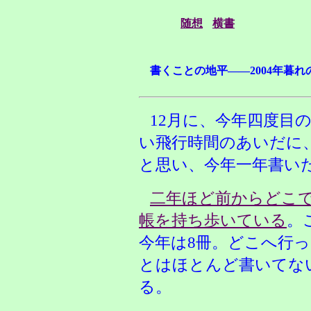
随想
横書
書くことの地平――2004年暮れ
12月に、今年四度目
い飛行時間のあいだに
と思い、今年一年書い
二年ほど前からどこ
帳を持ち歩いている
。
今年は8冊。どこへ行
とはほとんど書いてな
る。