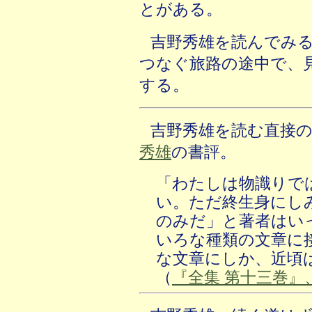
とがある。
吉野秀雄を読んでみ
つなぐ旅路の途中で、
する。
吉野秀雄を読む直接
秀雄
の書評。
「わたしは物識りで
い。ただ終生身にし
のみだ」と著者はい
いろな種類の文章に
な文章にしか、近頃
（
『全集 第十三巻』、