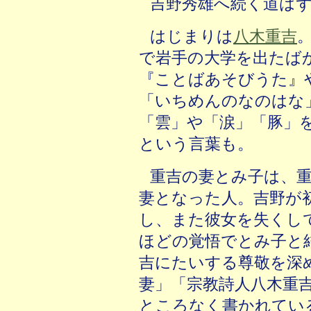
吉野秀雄へ続く道は
はじまりは
八木重吉
で岩手の大学を出たば
『ことばあそびうた』
「いちめんのなのはな
「雲」や「涙」「豚」
という言葉も。
重吉の妻とみ子は、
妻となった人。吉野が
し、また彼女を失くし
ほどの覚悟でとみ子と
吉にたいする尊敬を深
妻」「宗教詩人八木重
ところなく書かれてい