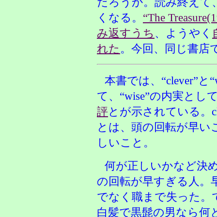
だろうか。読み終えて
くなる。
“The Treasure(
み返すうち
、ようやく
れた
。今回、同じ書店
本書では、“clever”
て、“wise”の内実と
評
とが示されている。cle
とは、頭の回転が早い
しいこと。
何が正しいかなど決
の回転が早すぎる人。
でなく職まで失った。
白髪で黒髭の男なら何