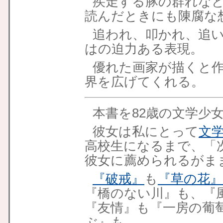
疾走する豚の群れな
読んだときにも陳腐な
追われ、叩かれ、追
はの迫力ある表現。
優れた画家が描くと
界を広げてくれる。
本書を82歳の文学少
彼女は私にとって
文
高校生になるまで、「
彼女に薦められるがま
『破戒』
も
『草の花』
『橋のない川』も、『
『友情』も『一房の葡
ぶ』も。