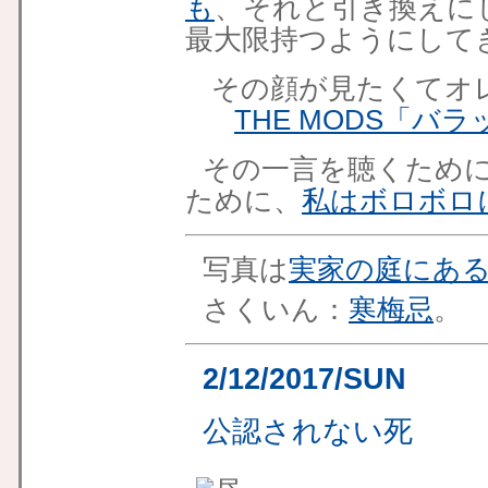
も
、
それと引き換えに
最大限持つようにして
その顔が見たくてオ
THE MODS「バ
その一言を聴くため
ために、
私はボロボロ
写真は
実家の庭にあ
さくいん：
寒梅忌
。
2/12/2017/SUN
公認されない死