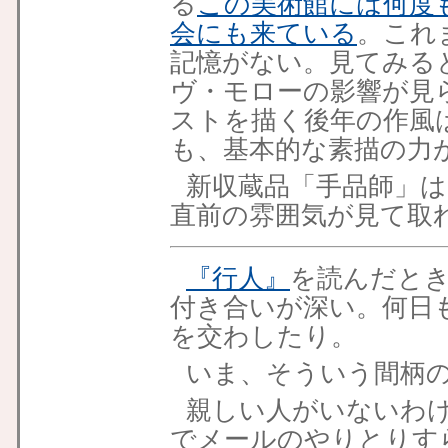
る
この美術館には何度
会にも来ている
。これ
記憶がない。見てみる
ヴ・モローの影響が見
ストを描く後年の作風
も、基本的な素描の力
新収蔵品「手品師」
直前の雰囲気が見て取
『行人』
を読んだと
付き合いが深い。何日
を交わしたり。
いま、そういう間柄
親しい人がいないわ
でメールのやりとりす