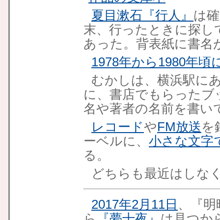
夏目漱石『行人』
は確
末、行ったときに探し
あった。背表紙に書名
1978年から1980年
むかしは、横浜駅に
に、書店でもらったブ
名や著者の名前を書い
レコード
や
FM放送
を
ーベルに、
小さな文字
る。
どちらも最近はしな
2017年2月11日
、『明
ら
『夢十夜』
は見つか