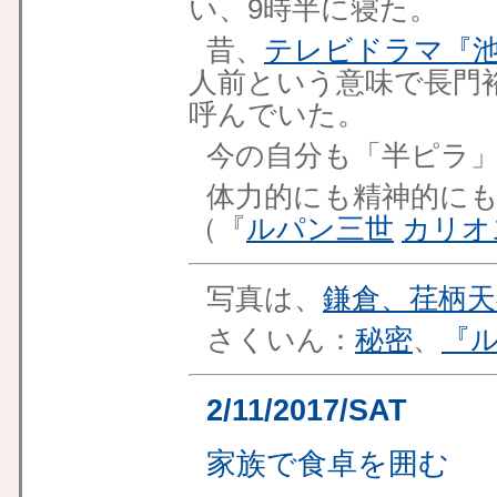
い、9時半に寝た。
昔、
テレビドラマ『池
人前という意味で長門
呼んでいた。
今の自分も「半ピラ
体力的にも精神的に
（『
ルパン三世
カリオ
写真は、
鎌倉、荏柄天
さくいん：
秘密
、
『
2/11/2017/SAT
家族で食卓を囲む