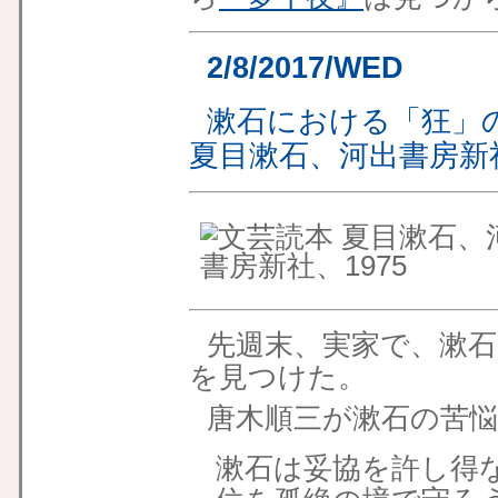
2/8/2017/WED
漱石における「狂」
夏目漱石、河出書房新社
先週末、実家で、漱
を見つけた。
唐木順三が漱石の苦
漱石は妥協を許し得