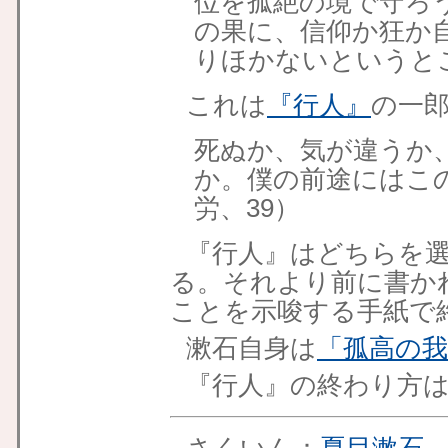
位を孤絶の境で守ろ
の果に、信仰か狂か
りほかないというと
これは
『行人』
の一
死ぬか、気が違うか
か。僕の前途にはこ
労、39）
『行人』はどちらを
る。それより前に書か
ことを示唆する手紙で
漱石自身は
「孤高の
『行人』の終わり方