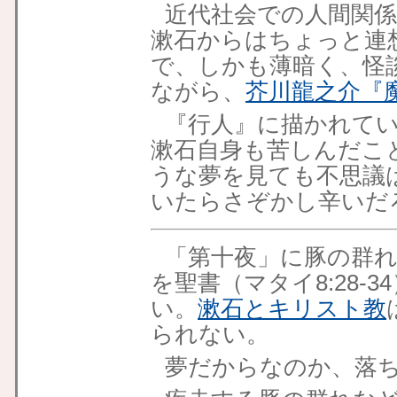
近代社会での人間関
漱石からはちょっと連
で、しかも薄暗く、怪
ながら、
芥川龍之介
『
『行人』に描かれて
漱石自身も苦しんだこ
うな夢を見ても不思議
いたらさぞかし辛いだ
「第十夜」に豚の群
を聖書（マタイ8:28-
い。
漱石とキリスト教
られない。
夢だからなのか、落