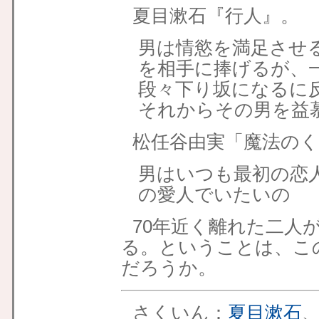
夏目漱石『行人』。
男は情慾を満足させ
を相手に捧げるが、
段々下り坂になるに
それからその男を益
松任谷由実「魔法のく
男はいつも最初の恋
の愛人でいたいの
70年近く離れた二人
る。ということは、こ
だろうか。
さくいん：
夏目漱石