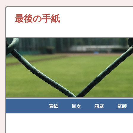
最後の手紙
表紙
目次
箱庭
庭師