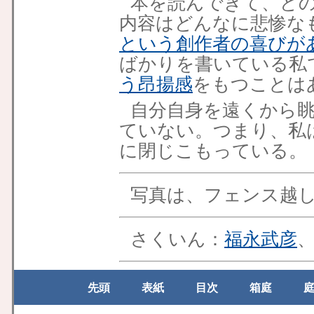
本を読んできて、ど
内容はどんなに悲惨な
という創作者の喜びが
ばかりを書いている私
う昂揚感
をもつことは
自分自身を遠くから
ていない。つまり、私
に閉じこもっている。
写真は、フェンス越
さくいん：
福永武彦
先頭
表紙
目次
箱庭