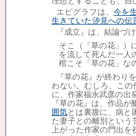
理想とすることも、自
エピグラフは、
今を
生きていた汐見への伝
『成立』は、結論づ
そこ（「草の花」）
を流して死んだ一人
棺こそ「草の花」な
『草の花』が終わり
わない。むしろ、この
に、作家福永武彦の出
『草の花』は、作品が
囲気
とは裏腹に、病と
た妻子との離別という
上がった作家の門出を