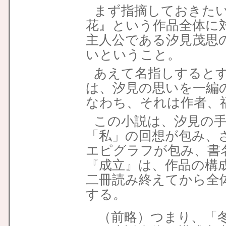
まず指摘しておきた
花』という作品全体に
主人公である汐見茂思
いということ。
あえて名指しすると
は、汐見の思いを一編
なわち、それは作者、
この小説は、汐見の
「私」の回想が包み、
エピグラフが包み、書
『成立』は、作品の構
二冊読み終えてから全
する。
（前略）つまり、「