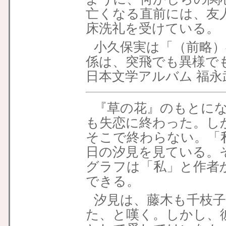
亡くなる直前には、友
床洗礼を受けている。
小久保実は「（前略
係は、突飛でも異様で
日本文学アルバム 福永
『草の花』のもとに
も失恋に終わった。し
そこで終わらない。「
日の汐見を見ている。
グラフは「私」と作者
できる。
汐見は、藤木も千枝
た、と嘆く。しかし、