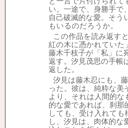
と一言で片付けられて
い。一途で、身勝手で
自己破滅的な愛。そう
もいるのだろうか。
この作品を読み返す
紅の木に憑かれていた
藤木千枝子が「私」に
返す。汐見茂思の手帳
返した。
汐見は藤木忍にも、
った。彼は、純粋な美
より、それは人間的な
的な愛であれば、刹那
しても、受け入れても
し、汐見は、肉体的な