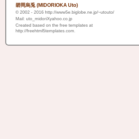
碧岡烏兎 (MIDORIOKA Uto)
© 2002 - 2016
http://www5e.biglobe.ne.jp/~utouto/
Mail: uto_midoriXyahoo.co.jp
Created based on the free templates at
http://freehtml5templates.com
.