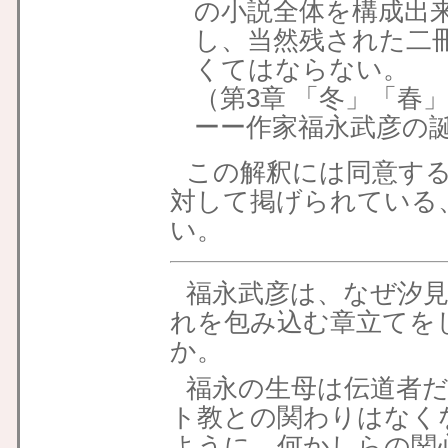
の小説全体を構成出
し、当然残された二
くてはならない。
（第3章 「冬」「春
ーー作家福永武彦の
この解釈には同意す
対して掲げられている
い。
福永武彦は、なぜ汐
れを包み込む章立てを
か。
福永の生母は伝道者
ト教との関わりはなく
ように、何かしらの関