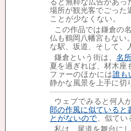
ると無粋な広告があっ
場所が観光客でごった
ことが少なくない。
この作品では鎌倉の
仏も鶴岡八幡宮もない
な駅、坂道、そして、
鎌倉という街は、
名
夏を過ぎれば、材木座
ファーのほかには
誰も
静かな風景を上手に切
ウェブでみると何人
郎の作風に似ていると
とがないので
、似てい
私は、尾道を舞台に