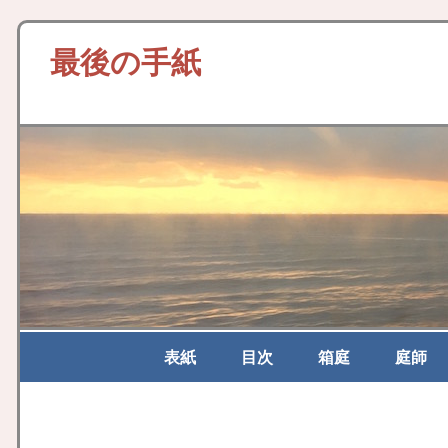
最後の手紙
表紙
目次
箱庭
庭師