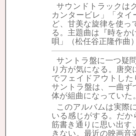
サウンドトラックは
カンタービレ」「タイ
ど、甘美な旋律を使っ
る。主題曲は『時をか
唄」（松任谷正隆作曲
サントラ盤に一つ疑
り方が気になる。唐突
でフェイドアウトした
サントラ盤は、一曲ず
体が組曲になっていた
このアルバムは実際
いる感じがする。だか
筋書き通りに思い出す
きない。最近の映画音