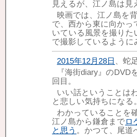
見えるが、江ノ島は見
映画では、江ノ島を
で、西から東に向かっ
いている風景を撮りた
で撮影しているように
2015年12月28日
、蛇
『海街diary』のD
回目。
いい話ということは
と悲しい気持ちになる
わかっていることを
江ノ島から鎌倉まで
ロ
と思う
。かつて、尾道