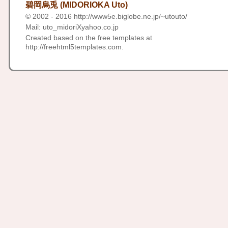
碧岡烏兎 (MIDORIOKA Uto)
© 2002 - 2016
http://www5e.biglobe.ne.jp/~utouto/
Mail: uto_midoriXyahoo.co.jp
Created based on the free templates at
http://freehtml5templates.com
.