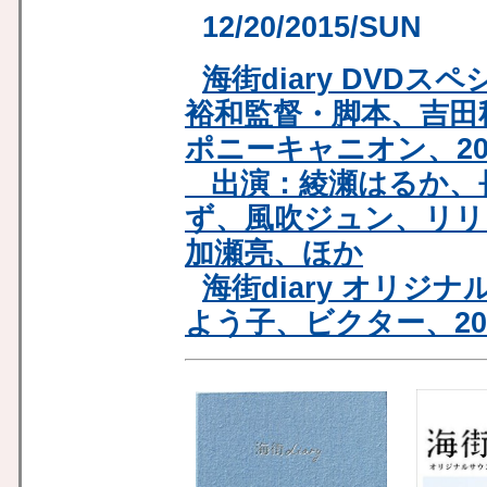
12/20/2015/SUN
海街diary DVD
裕和監督・脚本、吉田
ポニーキャニオン、20
出演：綾瀬はるか、
ず、風吹ジュン、リリ
加瀬亮、ほか
海街diary オリ
よう子、ビクター、20