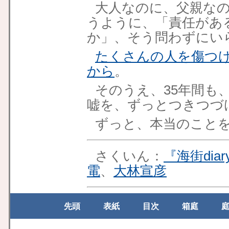
大人なのに、父親な
うように、「責任があ
か」、そう問わずにい
たくさんの人を傷つ
から
。
そのうえ、35年間も
嘘を、ずっとつきつづ
ずっと、本当のこと
さくいん：
『海街diar
電
、
大林宣彦
先頭
表紙
目次
箱庭