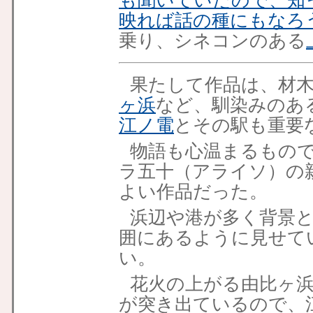
も聞いていたので、知
映れば話の種にもなろ
乗り、シネコンのある
果たして作品は、材
ヶ浜
など、馴染みのあ
江ノ電
とその駅も重要
物語も心温まるもの
ラ五十（アライソ）の
よい作品だった。
浜辺や港が多く背景
囲にあるように見せて
い。
花火の上がる由比ヶ
が突き出ているので、