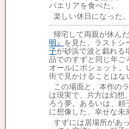
パエリアを食べた。
楽しい休日になった
帰宅して両親が休ん
明』
を見た。ラストシ
子
が砂浜で波と戯れる
品でのすずと同じ年ご
オールにポシェット。
街で見かけることはな
この場面と、本作の
は現実で、片方は幻想
ろう夢。あるいは、頼
に想像した、幸せな未
すずには居場所があ