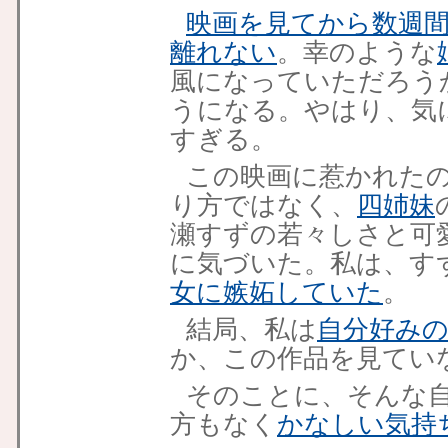
映画を見てから数週
離れない
。幸のような
風になっていただろう
うになる。
やはり、気
すぎる。
この映画に惹かれた
り方ではなく、
四姉妹
瀬すずの若々しさと可
に気づいた
。私は、す
女に嫉妬していた
。
結局、私は
自分好み
か、この作品を見てい
そのことに、そんな
方もなく
かなしい気持