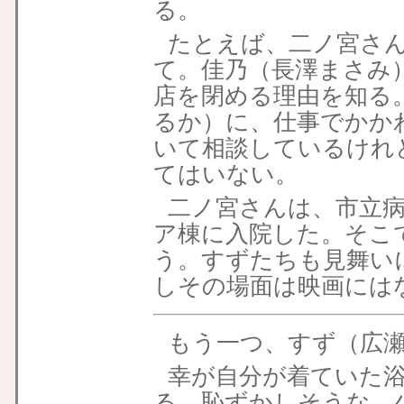
る。
たとえば、二ノ宮さ
て。佳乃（長澤まさみ
店を閉める理由を知る
るか）に、仕事でかか
いて相談しているけれ
てはいない。
二ノ宮さんは、市立
ア棟に入院した。そこ
う。すずたちも見舞い
しその場面は映画には
もう一つ、すず（広
幸が自分が着ていた
る。恥ずかしそうな、