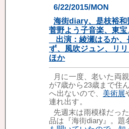
6/22/2015/MON
海街diary、是枝
菅野よう子音楽、東宝、
出演：綾瀬はるか、
ず、風吹ジュン、リリ
ほか
月に一度、老いた両
が7歳から23歳まで住
へ出ないので、
美術展
連れ出す。
先週末は雨模様だっ
品は『海街diary』。