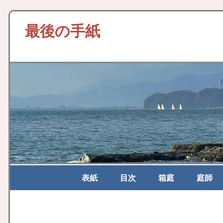
最後の手紙
表紙
目次
箱庭
庭師