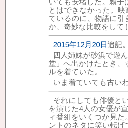
いても安堵した。頼子
とはできなかった。映
ているのに、物語に引
か、奇妙な比較をして
2015年12月20日
追記
四人姉妹が砂浜で遊
堂」へ出かけたとき、
ルを着ていた。
いま着ていても古い
それにしても俳優と
を演じた4人の女優が
ィ番組をいくつか見た
ントのネタに笑い転げ