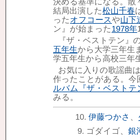
決める基準になる。散
結局出演した
松山千春
った
オフコース
や
山下
ン』が始まった
1978年
『ザ・ベストテン』
五年生
から大学三年生
学五年生から高校三年
お気に入りの歌謡曲
作ったことがある。今
ルバム『ザ・ベストテ
みる。
10.
伊藤つかさ
、
9.
ゴダイゴ、
銀