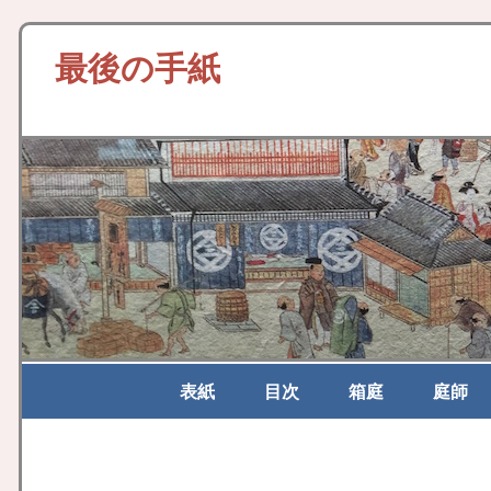
最後の手紙
表紙
目次
箱庭
庭師