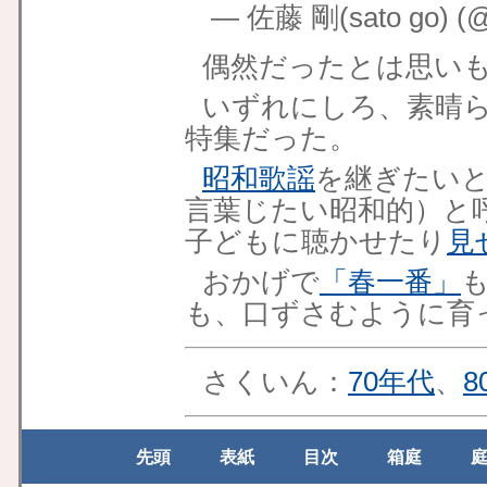
— 佐藤 剛(sato go) (
偶然だったとは思い
いずれにしろ、素晴
特集だった。
昭和歌謡
を継ぎたい
言葉じたい昭和的）と
子どもに聴かせたり
見
おかげで
「春一番」
も、口ずさむように育
さくいん：
70年代
、
8
先頭
表紙
目次
箱庭