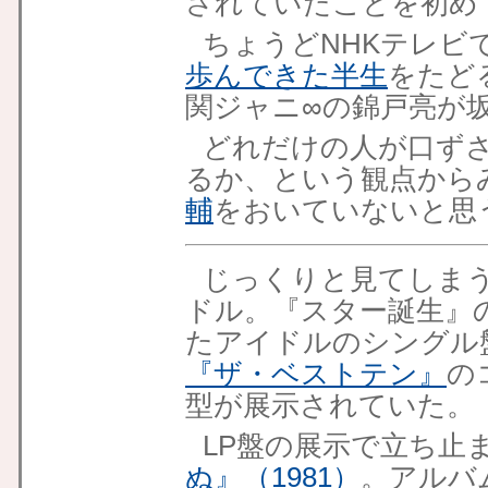
されていたことを初め
ちょうどNHKテレビ
歩んできた半生
をたど
関ジャニ∞の錦戸亮が
どれだけの人が口ず
るか、という観点から
輔
をおいていないと思
じっくりと見てしまう
ドル。『スター誕生』
たアイドルのシングル
『ザ・ベストテン』
の
型が展示されていた。
LP盤の展示で立ち止
ぬ』（1981）
。アルバ