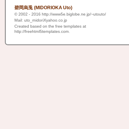
碧岡烏兎 (MIDORIOKA Uto)
© 2002 - 2016
http://www5e.biglobe.ne.jp/~utouto/
Mail: uto_midoriXyahoo.co.jp
Created based on the free templates at
http://freehtml5templates.com
.