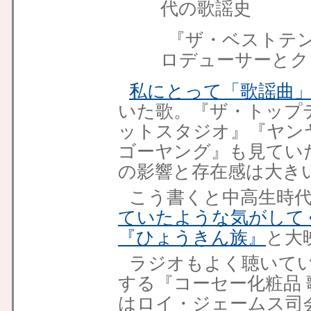
代の歌謡史
『ザ・ベストテ
ロデューサーとク
私にとって「歌謡曲
いた歌。『ザ・トップ
ットスタジオ』『ヤン
ゴーヤング』も見てい
の影響と存在感は大き
こう書くと中高生時
ていたような気がして
『ひょうきん族』
と大
ラジオもよく聴いて
する『コーセー化粧品
はロイ・ジェームス司