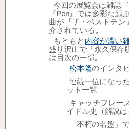
今回の展覧会は雑誌『
『Pen』では多彩な顔
曲が『ザ・ベストテン
介されている。
もともと
内容が濃い雑
盛り沢山で「永久保存
は目次の一部。
松本隆
のインタ
連続一位になっ
ット一覧
キャッチフレーズ
イドル史（解説は
「不朽の名盤」で振