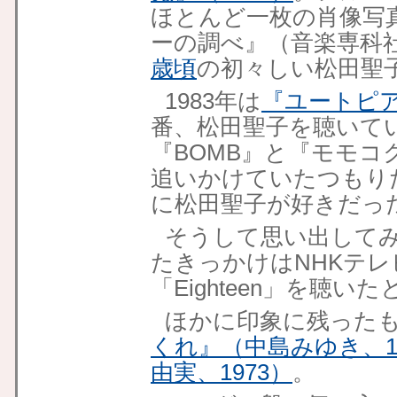
ほとんど一枚の肖像写
ーの調べ』（音楽専科社
歳頃
の初々しい松田聖
1983年は
『ユートピ
番、松田聖子を聴いて
『BOMB』と『モモコ
追いかけていたつもり
に松田聖子が好きだっ
そうして思い出して
たきっかけはNHKテ
「Eighteen」を聴いた
ほかに印象に残った
くれ』（中島みゆき、19
由実、1973）
。