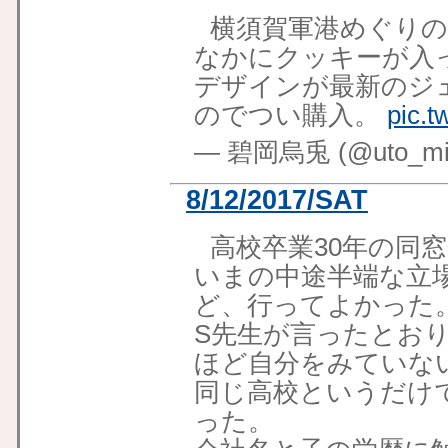
横須賀軍港めぐりの
なかにクッキーが入
デザインが最新のジ
のでつい購入。
pic.
— 碧岡烏兎 (@uto_mid
8/12/2017/SAT
高校卒業30年の同
いまの中途半端な立
ど、行ってよかった
S先生が言ったとお
ほど自分をみていな
同じ高校というだけ
った。