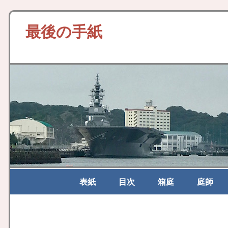
最後の手紙
表紙
目次
箱庭
庭師