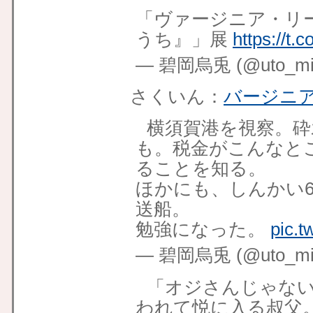
「ヴァージニア・リ
うち』」展
https://t
— 碧岡烏兎 (@uto_mid
さくいん：
バージニ
横須賀港を視察。砕
も。税金がこんなと
ることを知る。
ほかにも、しんかい6
送船。
勉強になった。
pic.
— 碧岡烏兎 (@uto_mid
「オジさんじゃな
われて悦に入る叔父