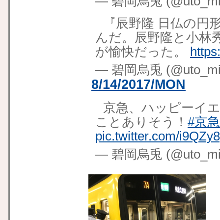
— 碧岡烏兎 (@uto_mid
『辰野隆 日仏の円形
んだ。辰野隆と小林
が愉快だった。
https
— 碧岡烏兎 (@uto_mid
8/14/2017/MON
京急、ハッピーイエ
ことありそう！
#京急
pic.twitter.com/i9QZy
— 碧岡烏兎 (@uto_mid