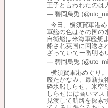
王子と言われたのは
— 碧岡烏兎 (@uto_mid
今日、横須賀軍港
軍艦の色はその国の
自衛艦は米海軍艦艇
船され英国に回送さ
ざっていて一番明る
— 碧岡烏兎 (@uto_mid
横須賀軍港めぐり。
艦たかなみ、最新技
砕氷船しらせ、米空
しらせには高いマス
見渡して航路を探索
てくる見張台みたい