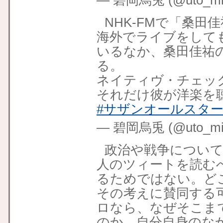
— 碧岡烏兎 (@uto_mid
NHK-FMで「桑
海外でライブをして
いるなか、桑田佳祐
る。
ネイティヴ・チェッ
それだけ彼が洋楽を
#サザンオールスタ
— 碧岡烏兎 (@uto_mid
政治や戦争につい
人のツィートを読む
るためではない。ど
その考えに賛同する
ロなら、なぜそこま
のか。自分自身のな