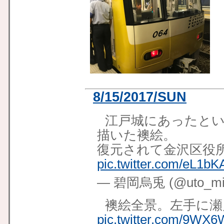
8/15/2017/SUN
江戸城にあったとい
描いた襖絵。
復元されて金沢区役
pic.twitter.com/eL1b
— 碧岡烏兎 (@uto_mid
襖絵全景。左手に瀬
pic.twitter.com/9WX