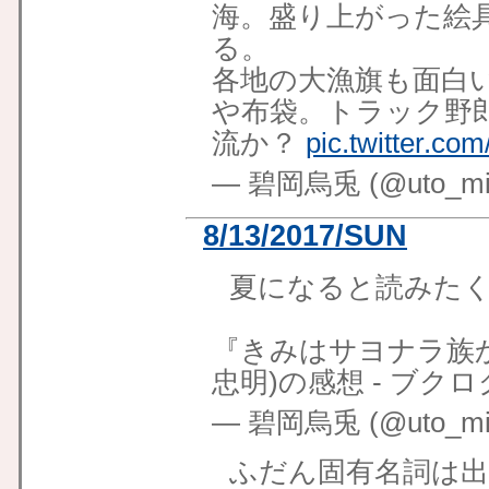
海。盛り上がった絵
る。
各地の大漁旗も面白
や布袋。トラック野
流か？
pic.twitter.co
— 碧岡烏兎 (@uto_mid
8/13/2017/SUN
夏になると読みた
『きみはサヨナラ族か
忠明)の感想 - ブク
— 碧岡烏兎 (@uto_mid
ふだん固有名詞は