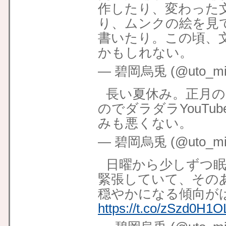
作したり、変わった
り、ムンクの絵を見
書いたり。この頃、
かもしれない。
— 碧岡烏兎 (@uto_mid
長い夏休み。正月
のでダラダラYouT
みも悪くない。
— 碧岡烏兎 (@uto_mid
日曜から少しずつ
緊張していて、その
穏やかになる傾向が
https://t.co/zSzd0H1