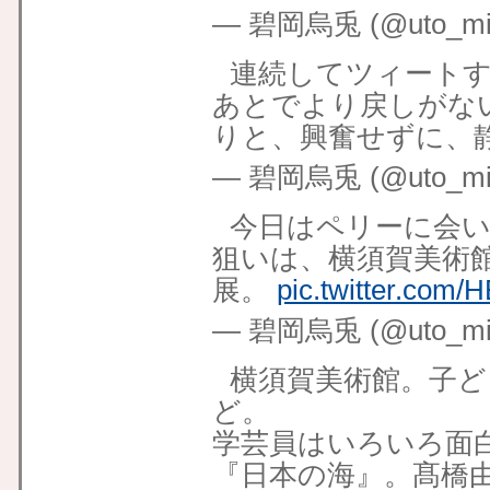
— 碧岡烏兎 (@uto_mid
連続してツィート
あとでより戻しがな
りと、興奮せずに、
— 碧岡烏兎 (@uto_mid
今日はペリーに会い
狙いは、横須賀美術
展。
pic.twitter.com
— 碧岡烏兎 (@uto_mid
横須賀美術館。子ど
ど。
学芸員はいろいろ面
『日本の海』。髙橋