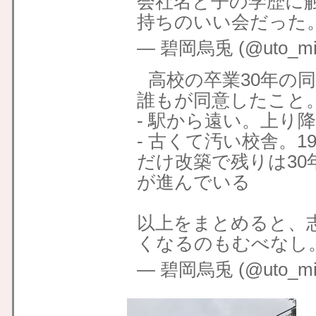
会社名と子の学歴に
持ちのいい会だった
— 碧岡烏兎 (@uto_mid
高校の卒業30年の
誰もが同意したこと
- 駅から遠い。上り
- 古くて汚い校舎。1
だけ改築で残りは3
が進んでいる
以上をまとめると、
くなるのもむべなし
— 碧岡烏兎 (@uto_mid