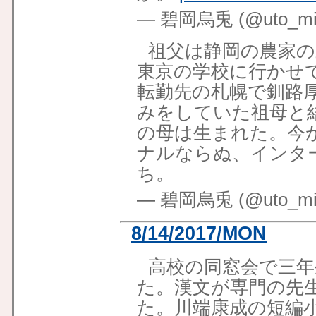
— 碧岡烏兎 (@uto_mid
祖父は静岡の農家の
東京の学校に行かせ
転勤先の札幌で釧路
みをしていた祖母と
の母は生まれた。今
ナルならぬ、インタ
ち。
— 碧岡烏兎 (@uto_mid
8/14/2017/MON
高校の同窓会で三年
た。漢文が専門の先
た。川端康成の短編