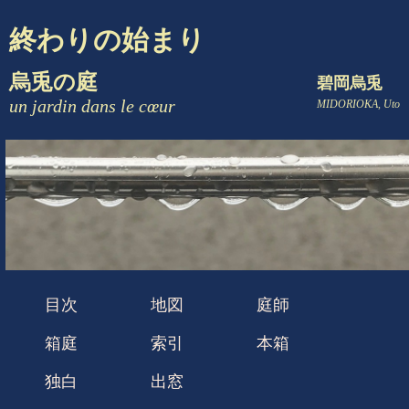
終わりの始まり
烏兎の庭
碧岡烏兎
un jardin dans le cœur
MIDORIOKA, Uto
目次
地図
庭師
箱庭
索引
本箱
独白
出窓