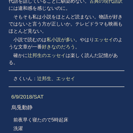
代語を話していることに馴染めない。
古典の現代語訳
には違和感を感じないのに。
そもそも私は小説をほとんど読まない。物語が好き
ではないと言う方が正しいか。テレビドラマも映画も
ほとんど見ない。
小説で読むのは
私小説が多い
。やはり
エッセイ
のよ
うな文章が一番
好きなのだろう
。
確かに
辻邦生のエッセイ
は楽しく読んだ記憶があ
る。
さくいん：
辻邦生
、
エッセイ
6/9/2018/SAT
烏兎動静
前夜早く寝たので5時起床
洗濯