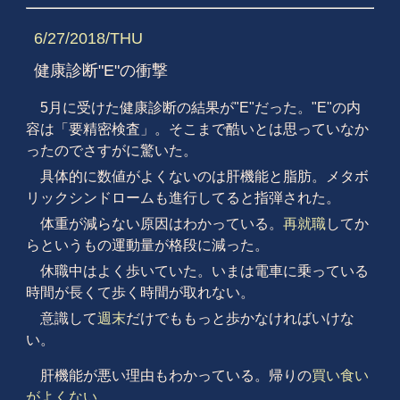
6/27/2018/THU
健康診断"E"の衝撃
5月に受けた健康診断の結果が"E"だった。"E"の内
容は「要精密検査」。そこまで酷いとは思っていなか
ったのでさすがに驚いた。
具体的に数値がよくないのは肝機能と脂肪。メタボ
リックシンドロームも進行してると指弾された。
体重が減らない原因はわかっている。
再就職
してか
らというもの運動量が格段に減った。
休職中はよく歩いていた。いまは電車に乗っている
時間が長くて歩く時間が取れない。
意識して
週末
だけでももっと歩かなければいけな
い。
肝機能が悪い理由もわかっている。帰りの
買い食い
がよくない
。