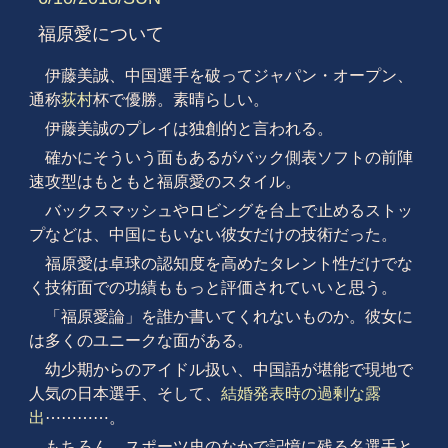
福原愛について
伊藤美誠、中国選手を破ってジャパン・オープン、
通称
荻村
杯で優勝。素晴らしい。
伊藤美誠のプレイは独創的と言われる。
確かにそういう面もあるがバック側表ソフトの前陣
速攻型はもともと福原愛のスタイル。
バックスマッシュやロビングを台上で止めるストッ
プなどは、中国にもいない彼女だけの技術だった。
福原愛は卓球の認知度を高めたタレント性だけでな
く技術面での功績ももっと評価されていいと思う。
「福原愛論」を誰か書いてくれないものか。彼女に
は多くのユニークな面がある。
幼少期からのアイドル扱い、中国語が堪能で現地で
人気の日本選手、そして、
結婚発表時の過剰な露
出
⋯⋯⋯⋯。
もちろん、スポーツ史のなかで記憶に残る名選手と