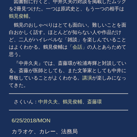
図書館に行くと、中井久夫の対談を掲載したムック
を2冊見つけた。一つは原武史と、もう一つの相手は
鶴見俊輔
。
鶴見のおしゃべりはとても面白い。難しいことを面
白おかしく話す。ほとんどが知らない人や作品だけ
ど、二人がハイレベルな「雑談」を楽しんでいること
はよくわかる。鶴見俊輔は
「会話」
の人とあらためて
思う。
『中井久夫』では、斎藤環が松浦寿輝と対談してい
る。斎藤が医師としても、また文筆家としても中井に
尊敬していることがよくわかる。
講演
が楽しみになっ
てきた。
さくいん：
中井久夫
、
鶴見俊輔
、
斎藤環
6/25/2018/MON
カラオケ、カレー、法務局