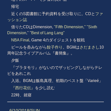
帰宅
近くのS図書館に予約資料を受け取りに。CDと
ファ
ッション誌
借りたCDはDimension,
"Fifth Dimension,"
"Sixth
Dimension
," "
Best of Lang Lang"
NBA
Final
, Game 4のダイジェストを観戦
ビールを呑みながら
餃子作り
。BGMは
さだまさし
10
周年記念ライブアルバム『書簡集』。
夕飯
『ブラタモリ』がないのでザッピングしながらテレ
ビをあれこれ
入浴。BGMは飯島真理、初期のベスト盤「Varieé」
『西行花伝』
を少し読む
22時、就寝
6/10/2018/SUN