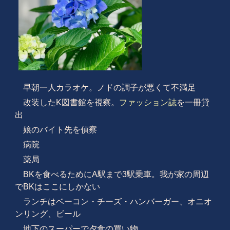
早朝一人カラオケ。ノドの調子が悪くて不満足
改装したK図書館を視察。
ファッション誌
を一冊貸
出
娘のバイト先を偵察
病院
薬局
BKを食べるためにA駅まで3駅乗車。我が家の周辺
でBKはここにしかない
ランチはベーコン・チーズ・ハンバーガー、オニオ
ンリング、ビール
地下のスーパーで夕食の買い物