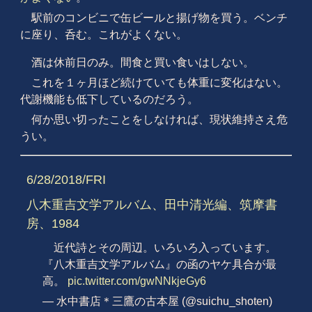
駅前のコンビニで缶ビールと揚げ物を買う。ベンチ
に座り、呑む。これがよくない。
酒は休前日のみ。間食と買い食いはしない。
これを１ヶ月ほど続けていても体重に変化はない。
代謝機能も低下しているのだろう。
何か思い切ったことをしなければ、現状維持さえ危
うい。
6/28/2018/FRI
八木重吉文学アルバム、田中清光編、筑摩書
房、1984
近代詩とその周辺。いろいろ入っています。
『八木重吉文学アルバム』の函のヤケ具合が最
高。
pic.twitter.com/gwNNkjeGy6
— 水中書店＊三鷹の古本屋 (@suichu_shoten)