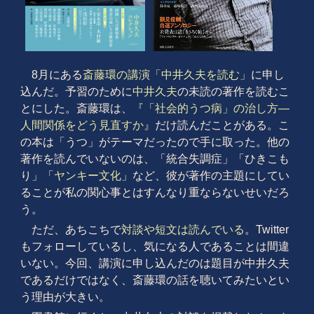
8月にある
斎藤環の講演「中井久夫を読む」
に申し
込んだ。予習のために
中井久夫
の未読の著作を読むこ
とにした。斎藤環は、
『「社会的うつ病」の治し方―
人間関係をどう見直すか』
だけ読んだことがある。こ
の本は「うつ」がテーマだったので手に取った。他の
著作を読んでいないのは、「統合失調症」「ひきこも
り」「
ヤンキー文化
」など、彼が著作の主題にしてい
ることが私の関心事とはすんなり重ならないせいだろ
う。
ただ、あちこちで
対談や短文は読んでいる
。Twitter
もフォローしているし、気になる人であることは間違
いない。今回、講演に申し込んだのは題目が中井久夫
であるだけではなく、斎藤環の話を聴いてみたいとい
う理由が大きい。