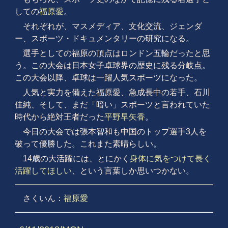
しての
福原愛
。
それぞれが、マスメディア、文化交流、ジェンダ
ー、スポーツ・ドキュメンタリーの研究になる。
選手としての福原の頂点はロンドン五輪だったと思
う。この大会は日本女子卓球界の歴史に残る分岐点。
この大会以降、卓球は一躍人気スポーツになった。
人気と実力を備えた福原愛、急成長中の若手、石川
佳純、そして、まだ「暗い」スポーツと言われていた
時代から絶対王者だった
平野早矢香
。
今日の大会では張本智和も中国のトップ選手3人を
破って優勝した。これまた素晴らしい。
14歳の大活躍には、とにかく
身体に気をつけて長く
活躍してほしい
、という言葉しか思いつかない。
さくいん：
福原愛