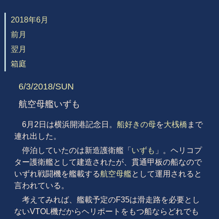
2018年6月
前月
翌月
箱庭
6/3/2018/SUN
航空母艦いずも
6月2日は横浜開港記念日。
船好きの母
を
大桟橋
まで
連れ出した。
停泊していたのは新造護衛艦「
いずも
」。ヘリコプ
ター護衛艦として建造されたが、貫通甲板の船なので
いずれ戦闘機を艦載する
航空母艦
として運用されると
言われている。
考えてみれば、艦載予定のF35は滑走路を必要とし
ないVTOL機だからヘリポートをもつ船ならどれでも