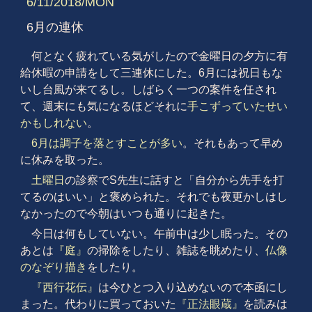
6/11/2018/MON
6月の連休
何となく疲れている気がしたので金曜日の夕方に有
給休暇の申請をして三連休にした。6月には祝日もな
いし台風が来てるし。しばらく一つの案件を任され
て、週末にも気になるほどそれに
手こずっていたせい
かもしれない
。
6月は調子を落とすことが多い
。それもあって早め
に休みを取った。
土曜日
の診察でS先生に話すと「自分から先手を打
てるのはいい」と褒められた。それでも夜更かしはし
なかったので今朝はいつも通りに起きた。
今日は何もしていない。午前中は少し眠った。その
あとは
『庭』
の掃除をしたり、雑誌を眺めたり、
仏像
のなぞり描き
をしたり。
『西行花伝』
は今ひとつ入り込めないので本函にし
まった。代わりに買っておいた
『正法眼蔵』
を読みは