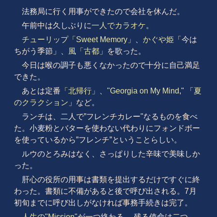
法務局に行く用事ができたので会社を休んだ。
午前中は久しぶりに
一人でカラオケ
。
チューリップ「Sweet Memory」
、
かぐや姫
「今は
ちがう季節」、
風「古都」
を歌った。
今日は喉の調子も悪くなかったので十分に自己満足
できた。
あとは定番
「北帰行」
、
"Georgia on My Mind
," 「
夏
のクラクション
」など。
ランチは、二人で”フレンチカレー"なるものを食べ
た。小麦粉とバターを使わない代わりにフォンドボー
を使っているから”フレンチ”ということらしい。
ルウのとろみはなく、さっぱりした辛味で美味しか
った。
肝心の役所の用事は書類を提出するだけですぐに終
わった。書類に不備があると後で呼び出される。7月
初旬までに呼び出しがなければ事務手続きは完了。
人生の"Mission"
が一つ終わる。 残る使命は二つ。