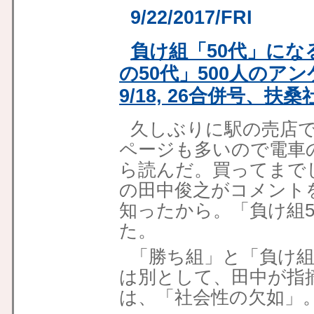
9/22/2017/FRI
負け組「50代」にな
の50代」500人のア
9/18, 26合併号、扶桑
久しぶりに駅の売店
ページも多いので電車
ら読んだ。買ってまで
の田中俊之がコメント
知ったから。「負け組
た。
「勝ち組」と「負け
は別として、田中が指
は、「社会性の欠如」