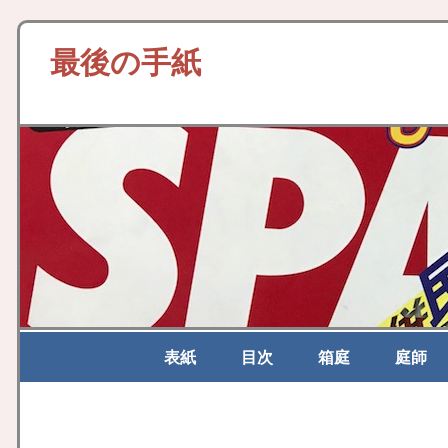
最後の手紙
表紙
目次
箱庭
庭師