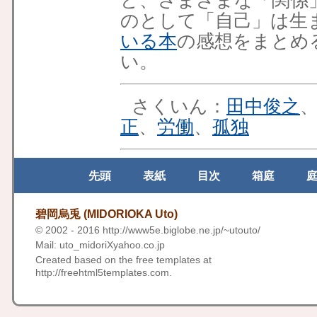
ど、さまざまな「関係
のとして「自己」は生
いる本
の感想をまとめ
い。
さくいん：
田中俊之
正
、
労働
、
孤独
先頭
表紙
目次
箱庭
碧岡烏兎 (MIDORIOKA Uto)
© 2002 - 2016
http://www5e.biglobe.ne.jp/~utouto/
Mail: uto_midoriXyahoo.co.jp
Created based on the free templates at
http://freehtml5templates.com
.