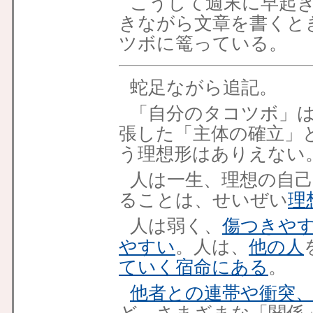
こうして週末に早起
きながら文章を書くと
ツボに篭っている。
蛇足ながら追記。
「自分のタコツボ」
張した「主体の確立」
う理想形はありえない
人は一生、理想の自
ることは、せいぜい
理
人は
弱く、
傷つきや
やすい
。人は、
他の人
ていく宿命にある
。
他者との連帯や衝突