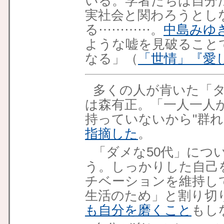
いる。学者たちは自分
実社会と関わろうとし
る⋯⋯⋯⋯。
中島みゆ
ような嘘を見破ること
なる」（
「世情」
『愛
多くの人が肯いた「
は森有正。「一人一人
持っていないから"群れ
指摘した
。
「ダメな50代」につ
う。しっかりした自己
チベーションを維持し
生活のため」と割り切
も自分を磨くこと
もし