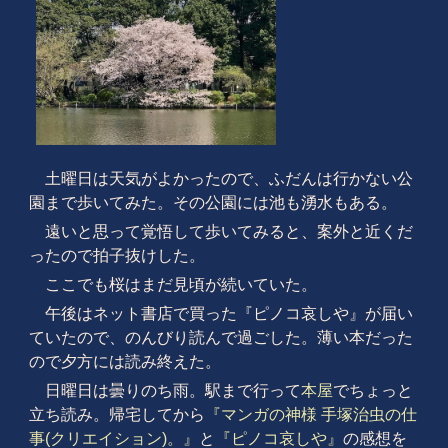
土曜日は天気がよかったので、ふだんは行かない公
園まで歩いてみた。その公園には池も湧水もある。
遠いと思って覚悟して歩いてみると、案外と近くだ
ったので拍子抜けした。
ここでも桜はまだ見頃が続いていた。
午後はネット書店で買った『ピノコ哀しや』が届い
ていたので、のんびり読んで過ごした。薄い本だった
ので夕方には読み終えた。
日曜日は曇りのち雨。駅まで行って
本屋
でちょっと
立ち読み。帰宅してから
『マンガの神様 手塚治虫の仕
事(クリエイション)。』
と
『ピノコ哀しや』
の感想を