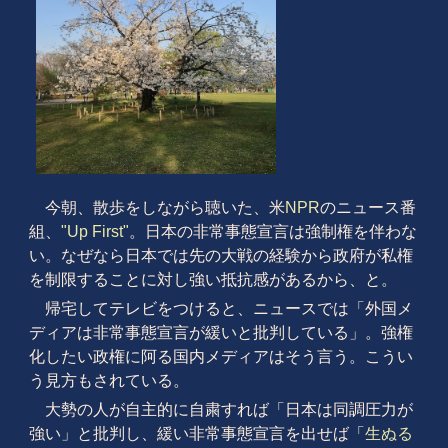
今朝、散歩をしながら聴いた、米
NPR
のニュース番
組、
"Up First"
。日本の非常事態宣言は強制権を伴わな
い。なぜなら日本では先の大戦の経験から政府が私権
を制限することに対し強い抵抗感があるから、と。
帰宅してテレビをつけると、ニュースでは「外国メ
ディアは非常事態宣言が緩いと批判している」。強権
化したい政権に阿る国内メディアはそう言う。こうい
う見方もされている。
大勢の人が自主的に自粛すれば「日本は同調圧力が
強い」と批判し、緩い非常事態宣言を出せば「
生ぬる