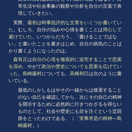
常生活や社会事象の観察や分析を自分の言葉で表
現していきたい。
実際、
最初は時事批評的な文章を
いくつか書いてい
た
。むしろ、自分の悩みや心情を書くことは
用心して
避けていた
。いつからだろう。「書けることではな
い」と書いたことを書きはじめ、自分の病気のことば
かり書くようになったのは。
森有正
は
自分の心境を徹底的に追究することで思索
を深め
、やがて
政治や歴史についても思索を広げてい
った
。
島崎藤村
についても、
高橋和巳
は次のように書
いている。
最低のしかしもはやその一線からは後退すること
のない自己を確認してから、次にその自己の精神
を開示するために必然的に行きつかざるを得ない
ものとして、社会や歴史にも目を注ぐという迂回
路をとったわけである。（
「実事求是の精神―島
崎藤村」
）