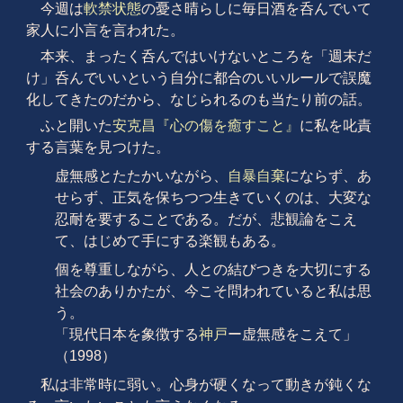
今週は
軟禁状態
の憂さ晴らしに毎日酒を呑んでいて
家人に小言を言われた。
本来、まったく呑んではいけないところを「週末だ
け」呑んでいいという自分に都合のいいルールで誤魔
化してきたのだから、なじられるのも当たり前の話。
ふと開いた
安克昌『心の傷を癒すこと』
に私を叱責
する言葉を見つけた。
虚無感とたたかいながら、
自暴自棄
にならず、あ
せらず、正気を保ちつつ生きていくのは、大変な
忍耐を要することである。だが、悲観論をこえ
て、はじめて手にする楽観もある。
個を尊重しながら、人との結びつきを大切にする
社会のありかたが、今こそ問われていると私は思
う。
「現代日本を象徴する
神戸
ー虚無感をこえて」
（1998）
私は非常時に弱い。心身が硬くなって動きが鈍くな