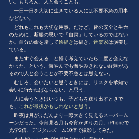
い。もちろん、人と会うことも。
一日一日を大切に生きている人には不要不急の用事
などない。
どれもこれも大切な用事。だけど、皆の安全と生命
のために、断腸の思いで「自粛」しているのではない
か。自分の命を賭して
絵描き
は描き、
音楽家
は演奏し
ている。
またすぐ会える、と軽く考えていたら二度と会えな
かった、という、悔やんでも悔やみきれない経験があ
るので人と会うことが不要不急とは思えない。
むしろ、会いたいと思うときには、リスクを承知で
会いに行かねばならない、と思う。
人に会うときはいつも、子どもを送り出すときで
も、
これが最後かもしれないと思う
。
昨夜は月がふだんより一際大きく見えるスーパーム
ーンだった。今宵見る月も今宵かぎりの月。iPhoneで
光学2倍、デジタルズーム10倍で撮影してみた。