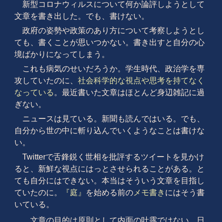
新型コロナウィルスについて何か論評しようとして
文章を書き出した。でも、書けない。
政府の姿勢や政策のあり方について考察しようとし
ても、書くことが思いつかない。書き出すと自分の心
境ばかりになってしまう。
これも病気のせいだろうか。学生時代、政治学を専
攻していたのに、
社会科学的な視点や思考を持てなく
なっている
。最近書いた文章はほとんど身辺雑記に過
ぎない。
ニュースは見ている。新聞も読んではいる。でも、
自分から世の中に斬り込んでいくようなことは書けな
い。
Twitterで舌鋒鋭く世相を批評するツイートを見かけ
ると、新鮮な視点にはっとさせられることがある。と
ても自分にはできない。本当はそういう文章を目指し
ていたのに。
『庭』
を始める前の
メモ書き
にはそう書
いている。
文章の目的は原則として内面の吐露ではない。日