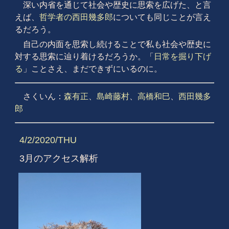
深い内省を通じて社会や歴史に思索を広げた、と言
えば、
哲学者の西田幾多郎
についても同じことが言え
るだろう。
自己の内面を思索し続けることで私も社会や歴史に
対する思索に辿り着けるだろうか。「
日常を掘り下げ
る
」ことさえ、まだできずにいるのに。
さくいん：
森有正
、
島崎藤村
、
高橋和巳
、
西田幾多
郎
4/2/2020/THU
3月のアクセス解析