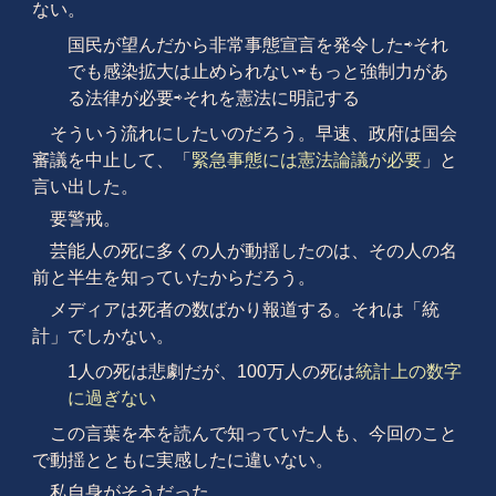
ない。
国民が望んだから非常事態宣言を発令した⇨それ
でも感染拡大は止められない⇨もっと強制力があ
る法律が必要⇨それを憲法に明記する
そういう流れにしたいのだろう。早速、政府は国会
審議を中止して、「
緊急事態には憲法論議が必要
」と
言い出した。
要警戒。
芸能人の死に多くの人が動揺したのは、その人の名
前と半生を知っていたからだろう。
メディアは死者の数ばかり報道する。それは「統
計」でしかない。
1人の死は悲劇だが、100万人の死は
統計上の数字
に過ぎない
この言葉を本を読んで知っていた人も、今回のこと
で動揺とともに実感したに違いない。
私自身がそうだった。