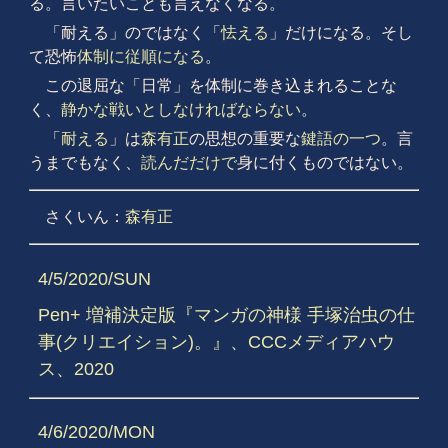
る。言いたいことも言えなくなる。
「耐える」のではなく「
怯える
」だけになる。そし
て恐怖
体制に従順になる
。
この退屈な「日常」を体制に巻き込まれることな
く、
静かな戦いとしなければならない
。
「
耐える
」は
森有正
の思想の重要な
鍵語の一つ
。言
うまでもなく、
読んだだけで
身に付くものではない。
さくいん：
森有正
4/5/2020/SUN
Pen+ 増補決定版『マンガの神様 手塚治虫の仕
事(クリエイション)。』、CCCメディアハウ
ス、2020
4/6/2020/MON