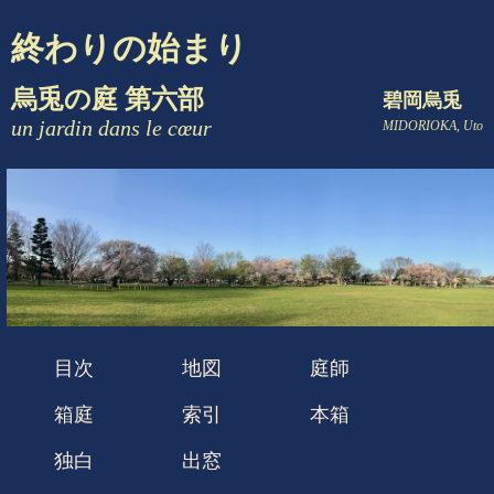
終わりの始まり
烏兎の庭 第六部
碧岡烏兎
un jardin dans le cœur
MIDORIOKA, Uto
目次
地図
庭師
箱庭
索引
本箱
独白
出窓