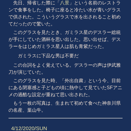
先日、帰省した際に「
八景
」という名前のレストラ
ンで食事をした。椅子に座ると冷たい水が青いグラス
で供された。こういうグラスで水を出されること初め
てだったので驚いた。
このグラスを見たとき、ガミラス星のデスラー総統
が手にしていた酒杯を思い出した。思い出せば、デス
ラーをはじめガミラス星人は肌も青紫だった。
ガミラスに下品な男は不要だ
この台詞をよく覚えている。デスラーの声は伊武雅
刀が演じていた。
このグラスを見た時、「外出自粛」という今、目前
にある閉塞感と子どもの頃に熱中して見ていたSFアニ
メの過酷な設定が重ねて思い出された。
もう一枚の写真は、生まれて初めて食べた神奈川県
の名産、葉山牛。
4/12/2020/SUN