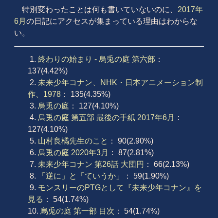
特別変わったことは何も書いていないのに、
2017年
6月
の日記にアクセスが集まっている理由はわからな
い。
1.
終わりの始まり - 烏兎の庭 第六部
：
137(4.42%)
2.
未来少年コナン、NHK・日本アニメーション制
作、1978
： 135(4.35%)
3.
烏兎の庭
： 127(4.10%)
4.
烏兎の庭 第五部 最後の手紙 2017年6月
：
127(4.10%)
5.
山村良橘先生のこと
： 90(2.90%)
6.
烏兎の庭 2020年3月
： 87(2.81%)
7.
未来少年コナン 第26話 大団円
： 66(2.13%)
8.
「逆に」と「ていうか」
： 59(1.90%)
9.
モンスリーのPTGとして『未来少年コナン』を
見る
： 54(1.74%)
10.
烏兎の庭 第一部 目次
： 54(1.74%)