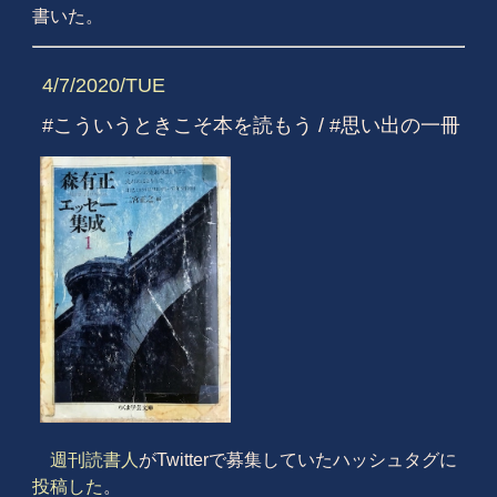
書いた。
4/7/2020/TUE
#こういうときこそ本を読もう / #思い出の一冊
週刊読書人
がTwitterで募集していたハッシュタグに
投稿した
。