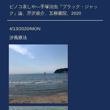
ピノコ哀しや―手塚治虫『ブラック・ジャッ
ク』論、芹沢俊介、五柳書院、2020
4/13/2020/MON
汐風療法