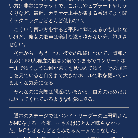
い方は非常にフラットで、こぶしやビブラートやしゃ
くりなど、最近、カラオケ上手が集まる番組でよく聞
くテクニックはほとんど使わない。
こういう言い方をすると平凡に聞こえるかもしれな
いけど、彼女の歌声は余計な添え物がない分、飽きさ
せない。
それから、もう一つ。彼女の視線について。岡部と
もみは100人程度の観客の前でもまるでコンサートホ
ールで歌うように遥か遠くを見つめて歌う。その眼差
しを見ていると自分まで大きなホールで歌を聴いてい
るような気分になる。
それなのに実際は間近にいるから、自分のためだけ
に歌ってくれているような錯覚に陥る。
通常のステージではバンド・リーダーの上田司さん
がMCをする。今夜、司さんはほとんど喋らなかっ
た。MCもほとんどともみちゃん一人でこなした。