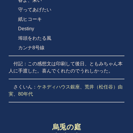
春よ、来い
守ってあげたい
紙ヒコーキ
Destiny
埠頭をわたる風
カンナ8号線
付記：この感想文は印刷して後日、ともみちゃん本
人に手渡した。喜んでくれたのでうれしかった。
さくいん：
ケネディハウス銀座
、
荒井（松任谷）由
実
、
80年代
烏兎の庭