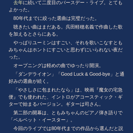
去年
に続いて二度目のバースデー・ライブ。とても
よかった。
80年代までに絞った選曲は完璧だった。
聴きたい曲はまだある。呉田軽穂名義で作曲した歌
を加えるとさらにある。
やっぱりユーミンはすごい、それを歌いこなすとも
みちゃんはホントにすごいと思わずにいられない夜だ
った。
オープニングは軽めの曲でゆったり開演。
「ダンデライオン」「Good Luck & Good-bye」と通
好みの選曲が続く。
「やさしさに包まれたなら」は、映画『魔女の宅急
便』でも使われた、イントロがアコースティック・ギ
ターで始まるバージョン。ギターは司さん。
第二部の開幕は、ともみちゃんのピアノ弾き語りで
「ベルベット・イースター」。
今回のライブでは80年代までの作品から選んだと説