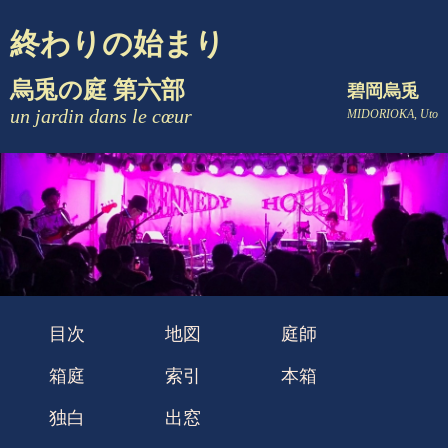
終わりの始まり
烏兎の庭 第六部
碧岡烏兎
un jardin dans le cœur
MIDORIOKA, Uto
目次
地図
庭師
箱庭
索引
本箱
独白
出窓