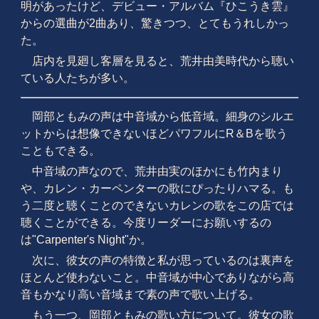
明があったけど、デビュー・アルバム『ひこうき雲』
からの選曲が2曲あり、驚きつつ、とてもうれしかっ
た。
店内を見廻し客層を見ると、荒井由美時代から聴い
ている人たちが多い。
岡部ともみの声は中音域から低音域。細身のシルエ
ットからは想像できないほどパワフルにR＆Bを歌う
こともできる。
中音域の声なので、荒井由実のほかにも竹内まり
や、カレン・カーペンターの歌にぴったりハマる。も
う二度と聴くことのできないカレンの歌をこの店では
聴くことができる。今度リーダーにお願いするの
は"Carpenter's Night"か。
次に、彼女の声の特徴と私が思っているのは裏声を
ほとんど使わないこと。中音域が中心でありながら高
音もかなり高い音域まで素の声で歌い上げる。
もう一つ、岡部ともみの歌い方について。彼女の歌