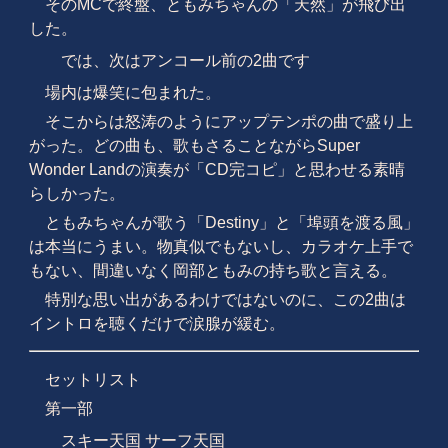
そのMCで終盤、ともみちゃんの「天然」が飛び出
した。
では、次はアンコール前の2曲です
場内は爆笑に包まれた。
そこからは怒涛のようにアップテンポの曲で盛り上
がった。どの曲も、歌もさることながらSuper
Wonder Landの演奏が「CD完コピ」と思わせる素晴
らしかった。
ともみちゃんが歌う「Destiny」と「埠頭を渡る風」
は本当にうまい。物真似でもないし、カラオケ上手で
もない、間違いなく岡部ともみの持ち歌と言える。
特別な思い出があるわけではないのに、この2曲は
イントロを聴くだけで涙腺が緩む。
セットリスト
第一部
スキー天国 サーフ天国