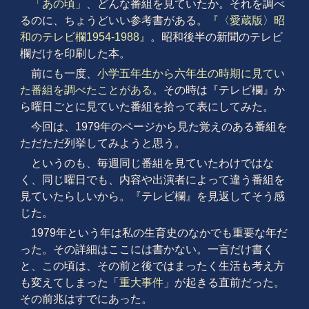
「あの頃」
、どんな番組を見ていたか。それを調べ
るのに、ちょうどいい参考書がある。
『〈愛蔵版〉昭
和のテレビ欄1954-1988』
。昭和後半の新聞のテレビ
欄だけを印刷した本。
前にも一度、
小学五年生から六年生の時期に見てい
た番組を調べたことがある
。その時は『テレビ欄』か
ら曜日ごとに見ていた番組を拾って表にしてみた。
今回は、1979年のページから見た覚えのある番組を
ただただ列挙してみようと思う。
というのも、毎週同じ番組を見ていたわけではな
く、同じ曜日でも、内容や出演者によって違う番組を
見ていたらしいから。『テレビ欄』を見返してそう感
じた。
1979年という年は私の生育史のなかでも重要な年だ
った。その詳細はここには書かない。一言だけ書く
と、この頃は、その前と後ではまったく生活も考え方
も変えてしまった「
重大事件
」が起きる直前だった。
その前兆はすでにあった。