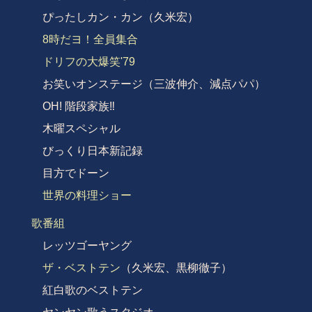
ぴったしカン・カン（久米宏）
8時だヨ！全員集合
ドリフの大爆笑'79
お笑いオンステージ（三波伸介、減点パパ）
OH! 階段家族‼︎
木曜スペシャル
びっくり日本新記録
目方でドーン
世界の料理ショー
歌番組
レッツゴーヤング
ザ・ベストテン
（久米宏、黒柳徹子）
紅白歌のベストテン