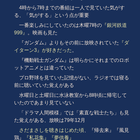
4時から7時までの番組は一人で見ていた気がす
る、「気がする」という点が重要
一番楽しみにしていたのは木曜7時の
『銀河鉄道
999』
。映画も見た
『ガンダム』よりもその前に放映されていた
『ダ
イターン3』が好きだった
。
『機動戦士ガンダム』は明らかにそれまでのロボ
ットアニメとは違っていた
プロ野球を見ていた記憶がない、ラジオでは寝る
前に聴いていた覚えがある
水曜日と土曜日に水泳教室から8時頃に帰宅して
いたのであまり見ていない
「ドラマ人間模様」では「素直な戦士たち」も見
た覚えがある、放映は79年12月
さだまさしを聴きはじめた頃
、『帰去来』『風見
鶏』
『私花集』
『夢供養』