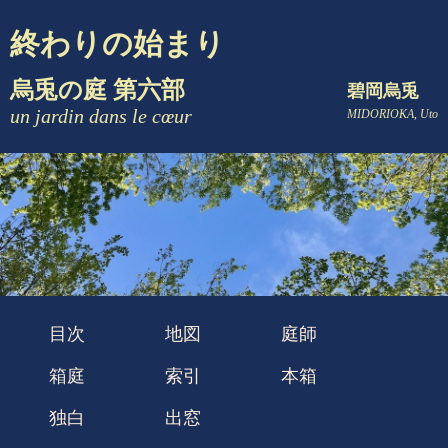
終わりの始まり
烏兎の庭 第六部
碧岡烏兎
un jardin dans le cœur
MIDORIOKA, Uto
目次
地図
庭師
箱庭
索引
本箱
独白
出窓