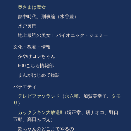
奥さまは魔女
熱中時代、刑事編（水谷豊）
水戸黄門
地上最強の美女！ バイオニック・ジェミー
文化・教養・情報
夕やけロンちゃん
600こちら情報部
まんがはじめて物語
バラエティ
テレビファソラシド
（
永六輔
、加賀美幸子、
タモ
リ
）
カックラキン大放送‼︎
（堺正章、研ナオコ、野口
五郎、高田みづえ）
欽ちゃんのどこまでやるの