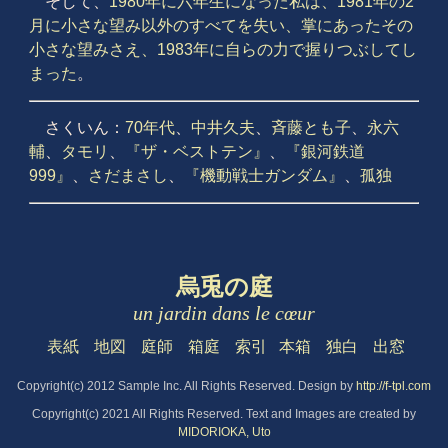
そして、
1980年に六年生になった私は、1981年の2
月に小さな望み以外のすべてを失い、掌にあったその
小さな望みさえ、1983年に自らの力で握りつぶしてし
まった
。
さくいん：
70年代
、
中井久夫
、
斉藤とも子
、
永六
輔
、
タモリ
、
『ザ・ベストテン』
、
『銀河鉄道
999』
、
さだまさし
、
『機動戦士ガンダム』
、
孤独
烏兎の庭
un jardin dans le cœur
表紙
地図
庭師
箱庭
索引
本箱
独白
出窓
Copyright(c) 2012 Sample Inc. All Rights Reserved. Design by
http://f-tpl.com
Copyright(c) 2021 All Rights Reserved. Text and Images are created by
MIDORIOKA, Uto