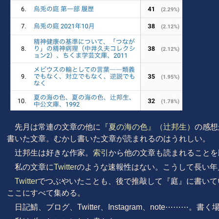
先月は常連の文章の他に
『夏の海の色』（辻邦生）
の感想
書いた文章。むかし書いた文章が読まれるのはうれしい。
辻邦生は好きな作家。
索引
から他の文章も読まれることを
私の文章に
Twitter
のような速報性はない。こうして長い年
Twitter
でつぶやいたことも、後で推敲して『庭』に書いて
ここにすべて集める。
日記鯖、ブログ、Twitter、Instagram、note⋯⋯⋯