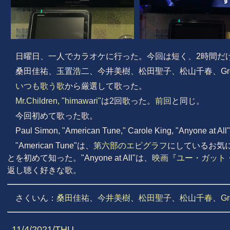
日曜日、一人でカラオケに行った。今回は短く、2時間だ
桑田佳祐、玉置浩二、今井美樹、松田聖子、松山千春、Gre
いつも歌う歌
から厳選して歌った。
Mr.Children, "himawari"
は2回歌った。
前回
と同じ。
今回初めて歌った歌。
Paul Simon, "American Tune," Carole King, "Anyone at All"
"American Tune"は、
第六部のエピグラフ
にしているお気
とを初めて知った。"Anyone at All"は、
映画『ユー・ガット
返し聴く好きな歌。
さくいん：
桑田佳祐
、
今井美樹
、
松田聖子
、
松山千春
、
G
11/4/2021/THU