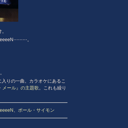
け。
eeeN⋯⋯⋯。
。
に入りの一曲。カラオケにあるこ
・メール』の主題歌
。これも繰り
reeeeN
、
ポール・サイモン