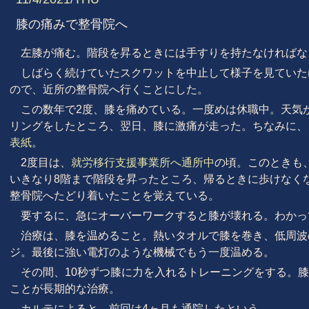
膝の痛みで整骨院へ
左膝が痛む。階段を昇るときには手すりを持たなければな
しばらく続けていたスクワットを中止して様子を見ていた
ので、近所の整骨院へ行くことにした。
この数年で2度、膝を痛めている。一度めは休職中。天気
リングをしたところ、翌日、膝に激痛が走った。ちなみに、
表紙
。
2度目は、
就労移行支援事業所へ通所中
の頃。このときも
いきなり8階まで階段を昇ったところ、帰るときに歩けなく
整骨院へたどり着いたことを覚えている。
要するに、急にオーバーワークすると膝が壊れる。わかっ
治療は、膝を温めること。熱いタオルで膝を巻き、低周波
ジ。最後に強い電灯のような機械でもう一度温める。
その間、10秒ずつ膝に力を入れるトレーニングをする。
ことが長期的な治療。
カルテによると、前回は4ヶ月も通院したという。