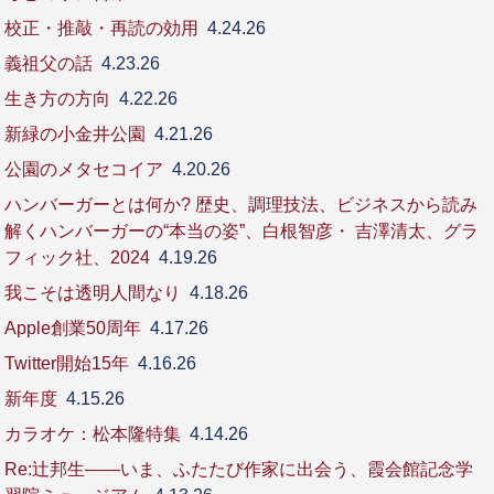
校正・推敲・再読の効用
4.24.26
義祖父の話
4.23.26
生き方の方向
4.22.26
新緑の小金井公園
4.21.26
公園のメタセコイア
4.20.26
ハンバーガーとは何か? 歴史、調理技法、ビジネスから読み
解くハンバーガーの“本当の姿”、白根智彦・ 吉澤清太、グラ
フィック社、2024
4.19.26
我こそは透明人間なり
4.18.26
Apple創業50周年
4.17.26
Twitter開始15年
4.16.26
新年度
4.15.26
カラオケ：松本隆特集
4.14.26
Re:辻邦生――いま、ふたたび作家に出会う、霞会館記念学