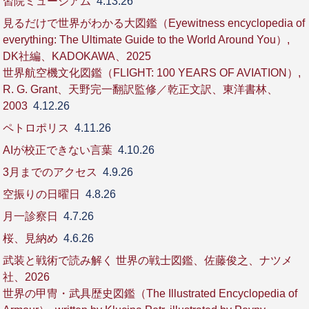
習院ミュージアム
4.13.26
見るだけで世界がわかる大図鑑（Eyewitness encyclopedia of
everything: The Ultimate Guide to the World Around You）,
DK社編、KADOKAWA、2025
世界航空機文化図鑑（FLIGHT: 100 YEARS OF AVIATION）,
R. G. Grant、天野完一翻訳監修／乾正文訳、東洋書林、
2003
4.12.26
ペトロポリス
4.11.26
AIが校正できない言葉
4.10.26
3月までのアクセス
4.9.26
空振りの日曜日
4.8.26
月一診察日
4.7.26
桜、見納め
4.6.26
武装と戦術で読み解く 世界の戦士図鑑、佐藤俊之、ナツメ
社、2026
世界の甲冑・武具歴史図鑑（The Illustrated Encyclopedia of