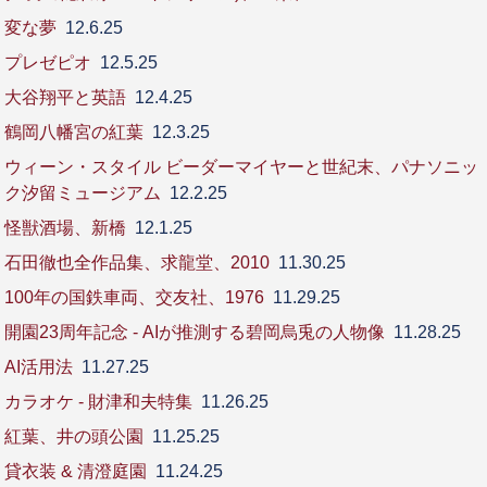
変な夢
12.6.25
プレゼピオ
12.5.25
大谷翔平と英語
12.4.25
鶴岡八幡宮の紅葉
12.3.25
ウィーン・スタイル ビーダーマイヤーと世紀末、パナソニッ
ク汐留ミュージアム
12.2.25
怪獣酒場、新橋
12.1.25
石田徹也全作品集、求龍堂、2010
11.30.25
100年の国鉄車両、交友社、1976
11.29.25
開園23周年記念 - AIが推測する碧岡烏兎の人物像
11.28.25
AI活用法
11.27.25
カラオケ - 財津和夫特集
11.26.25
紅葉、井の頭公園
11.25.25
貸衣装 & 清澄庭園
11.24.25