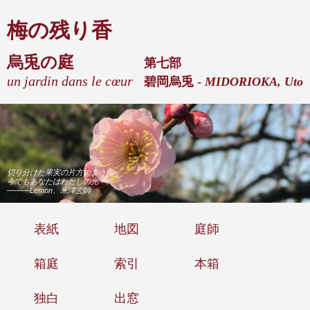
梅の残り香
烏兎の庭
第七部
un jardin dans le cœur
碧岡烏兎 -
MIDORIOKA, Uto
切り分けた果実の片方のように
今でもあなたはわたしの光
———Lemon、米津玄師
表紙
地図
庭師
箱庭
索引
本箱
独白
出窓