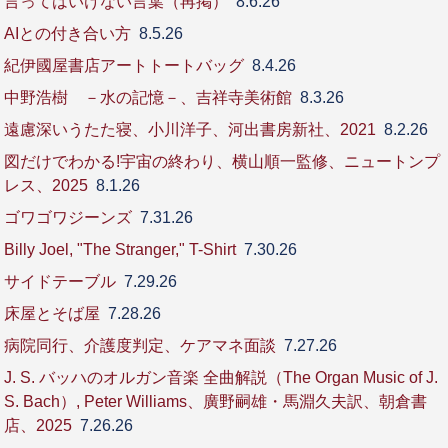
言ってはいけない言葉（再掲）
8.6.26
AIとの付き合い方
8.5.26
紀伊國屋書店アートトートバッグ
8.4.26
中野浩樹 －水の記憶－、吉祥寺美術館
8.3.26
遠慮深いうたた寝、小川洋子、河出書房新社、2021
8.2.26
図だけでわかる!宇宙の終わり、横山順一監修、ニュートンプ
レス、2025
8.1.26
ゴワゴワジーンズ
7.31.26
Billy Joel, "The Stranger," T-Shirt
7.30.26
サイドテーブル
7.29.26
床屋とそば屋
7.28.26
病院同行、介護度判定、ケアマネ面談
7.27.26
J. S. バッハのオルガン音楽 全曲解説（The Organ Music of J.
S. Bach）, Peter Williams、廣野嗣雄・馬淵久夫訳、朝倉書
店、2025
7.26.26