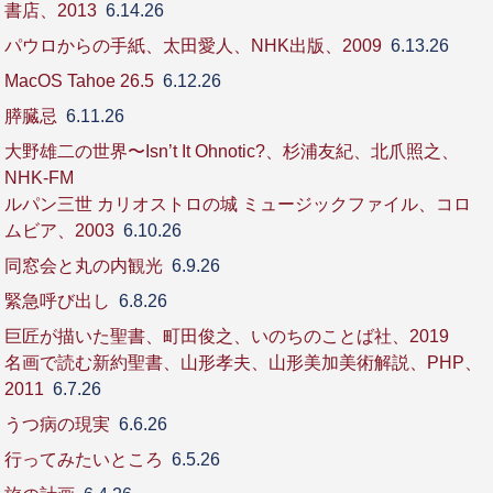
書店、2013
6.14.26
パウロからの手紙、太田愛人、NHK出版、2009
6.13.26
MacOS Tahoe 26.5
6.12.26
膵臓忌
6.11.26
大野雄二の世界〜Isn’t It Ohnotic?、杉浦友紀、北爪照之、
NHK-FM
ルパン三世 カリオストロの城 ミュージックファイル、コロ
ムビア、2003
6.10.26
同窓会と丸の内観光
6.9.26
緊急呼び出し
6.8.26
巨匠が描いた聖書、町田俊之、いのちのことば社、2019
名画で読む新約聖書、山形孝夫、山形美加美術解説、PHP、
2011
6.7.26
うつ病の現実
6.6.26
行ってみたいところ
6.5.26