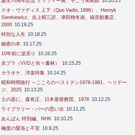
誕生70周年記念 ミッフィー展、そごう美術館
10.20.25
クオ・ヴァディス 上下（Quo Vadis, 1896）、Henryk
Sienkiewicz、吉上昭三訳、津田櫓冬画、福音館書店、
2000
10.19.25
特別な人生
10.18.25
秘密の本
10.17.25
10年前に逆戻り
10.16.25
吉ブラ（VVDと街々書林）
10.15.25
カラオケ、洋楽特集
10.14.25
昭和時間旅行 ～こころのベストテン1978-1981、ヘリテー
ジ、2025
10.13.25
土の器に、森有正、日本基督教団、1976
10.12.25
ライブラリー・バーの思い出
10.11.25
あんぱん 特別編、NHK
10.10.25
極度の緊張と不安
10.9.25