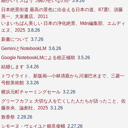
細かいミスはうつ病のせいなのか
3.9.26
日本絶景街道 最高の景色に出会える日本の道、87選!、須藤
英一、大泉書店、2011
いまいちばん美しい 日本の浄化絶景、Mdn編集部、エムディ
エヌ、2025
3.8.26
新書について
3.7.26
GeminiとNotebookLM
3.6.26
Google NotebookLMによる校正補助
3.5.26
結婚します
3.4.26
トワイライト、新版画―小林清親から川瀬巴水まで、三菱一
号館美術館
3.3.26
横浜元町チャーミングセール
3.2.26
グリーフカフェ 大切な人を亡くした人たちが語ったこと、佐
藤奈央、論創社、2025
3.1.26
敦香祭
2.28.26
シモーヌ・ヴェイユと鶴見俊輔
2.27.26