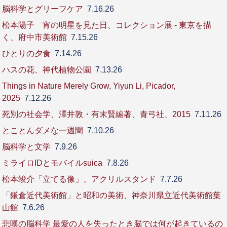
脳科学とグリーフケア
7.16.26
松本陽子 宵の明星を見た日、コレクション展 - 東京を描
く、府中市美術館
7.15.26
ひとりの夕食
7.14.26
ハスの花、神代植物公園
7.13.26
Things in Nature Merely Grow, Yiyun Li, Picador,
2025
7.12.26
死別の社会学、澤井敦・有末賢編著、青弓社、2015
7.11.26
とことんダメな一週間
7.10.26
脳科学と文学
7.9.26
ミライロIDとモバイルsuica
7.8.26
松本竣介「立てる像」、アクリルスタンド
7.7.26
「鎌倉近代美術館」と昭和の美術、神奈川県立近代美術館葉
山館
7.6.26
悲嘆の脳科学 最愛の人を失ったとき脳では何が起きているの