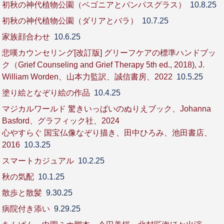
初秋の神代植物公園（ベゴニアとパンパスグラス）
10.8.25
初秋の神代植物公園（ダリアとバラ）
10.7.25
家族顔合わせ
10.6.25
悲嘆カウンセリング[改訂版] グリーフケアの標準ハンドブッ
ク（Grief Counseling and Grief Therapy 5th ed., 2018), J.
William Worden、山本力監訳、誠信書房、2022
10.5.25
塗り絵となぞり絵の作品
10.4.25
マジカルワールド 驚きいっぱいのぬりえブック、Johanna
Basford、グラフィック社、2024
心やすらぐ 国宝仏像なぞり描き、田中ひろみ、池田書店、
2016
10.3.25
スマートカジュアル
10.2.25
秋の気配
10.1.25
散歩と散髪
9.30.25
病院付き添い
9.29.25