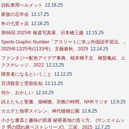
自転車用ヘルメット
12.18.25
家族の忘年会
12.17.25
冬の七里ヶ浜
12.16.25
第66回 2025年 報道写真展、日本橋三越
12.15.25
Sports Graphic Number「アスリートに学ぶ外国語学習法。」
2025年12/25号(1133号)、文藝春秋、2025
12.14.25
ファンタジー配色アイデア事典、桜井輝子文、橋賢亀絵、エ
クスナレッジ、2022
12.13.25
障害者になるということ
12.12.25
百済観音と受胎告知
12.11.25
何か、おかしい
12.10.25
詩人たちと聖書、柴崎聰、宗教の時間、NHKラジオ
12.9.25
カエデと熱帯スイレン、神代植物公園
12.8.25
小さな書斎と趣味の部屋 秘密基地の造り方。 (サンエイムッ
ク 男の隠れ家ベストシリーズ)、三栄、2025
12.7.25