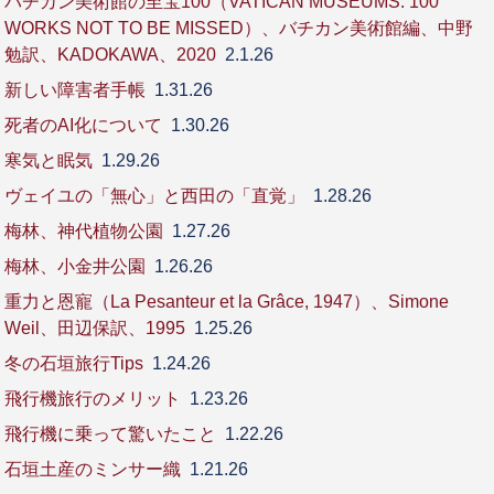
バチカン美術館の至宝100（VATICAN MUSEUMS: 100
WORKS NOT TO BE MISSED）、バチカン美術館編、中野
勉訳、KADOKAWA、2020
2.1.26
新しい障害者手帳
1.31.26
死者のAI化について
1.30.26
寒気と眠気
1.29.26
ヴェイユの「無心」と西田の「直覚」
1.28.26
梅林、神代植物公園
1.27.26
梅林、小金井公園
1.26.26
重力と恩寵（La Pesanteur et la Grâce, 1947）、Simone
Weil、田辺保訳、1995
1.25.26
冬の石垣旅行Tips
1.24.26
飛行機旅行のメリット
1.23.26
飛行機に乗って驚いたこと
1.22.26
石垣土産のミンサー織
1.21.26