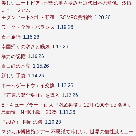
美しいユートピア - 理想の地を夢みた近代日本の群像、汐留
ミュージアム
モダンアートの街・新宿、SOMPO美術館
1.20.26
ワーク・介護・バランス
1.19.26
石垣旅行
1.18.26
南国帰りの寒さと眠気
1.17.26
暴力の記憶
1.16.26
百日紅の木立
1.15.26
新しい手袋
1.14.26
ホームゲートウェイ交換
1.13.26
『石原吉郎全集Ⅱ』を購入
1.12.26
E・キューブラー・ロス 『死ぬ瞬間』12月 (100分 de 名著)、
島薗進、NHK出版、2025
1.11.26
iPad Air、開封の儀
1.10.26
マジカル博物館ツアー 不思議で珍しい、世界の個性派ミュー