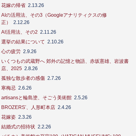
花嫁の帰省
2.13.26
AIの活用法、その3（Googleアナリティクスの修
正）
2.12.26
AI活用法、その2
2.11.26
選挙の結果について
2.10.26
心の疲労
2.9.26
いくつもの武蔵野へ 郊外の記憶と物語、赤坂憲雄、岩波書
店、2025
2.8.26
孤独な散歩者の感傷
2.7.26
寒梅忌
2.6.26
artisansと輪島塗、そごう美術館
2.5.26
BROZERS'、人形町本店
2.4.26
花嫁姿
2.3.26
結婚式の招待状
2.2.26