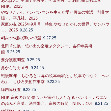
あんぱん、中園ミホ脚本、今田美桜、北村匠海ほか出演、
NHK、2025
やなせたかし アンパンマンを生んだ愛と勇気の物語（別冊太
陽）、平凡社、2025
家庭の友 2025年9月号：特集 やなせたかしの世界、サンパウ
ロ、2025
9.28.25
#私の本棚の薄い本3選
9.27.25
北田卓史展 想い出の空飛ぶタクシー、吉祥寺美術
館
9.26.25
要介護度調査
9.25.25
鼻から胃カメラ
9.24.25
戦後80年 ちひろと世界の絵本画家たち 絵本でつなぐ「へい
わ」、ちひろ美術館東京
9.23.25
緑内障検査
9.22.25
NHK 宗教の時間 傷ついた癒やし人となる ヘンリ・ナウエン
の歩みと言葉、酒井陽介、宗教の時間、NHKラジオ
9.21.25