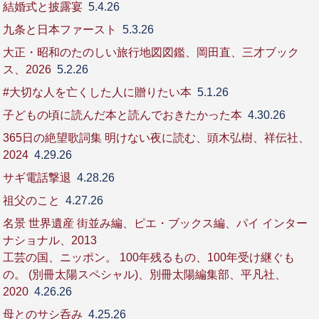
結婚式と披露宴
5.4.26
九条と日本ファースト
5.3.26
大正・昭和のたのしい旅行地図図鑑、岡田直、三才ブック
ス、2026
5.2.26
#大切な人を亡くした人に贈りたい本
5.1.26
子どもの頃に読んだ本と読んでおきたかった本
4.30.26
365日の絶望歌詞集 明けない夜に読む、頭木弘樹、祥伝社、
2024
4.29.26
サギ電話撃退
4.28.26
祖父のこと
4.27.26
名景 世界遺産 街並み編、ピエ・ブックス編、パイ インター
ナショナル、2013
工芸の国、ニッポン。 100年残るもの、100年受け継ぐも
の。 (別冊太陽スペシャル)、別冊太陽編集部、平凡社、
2020
4.26.26
母とのサシ呑み
4.25.26