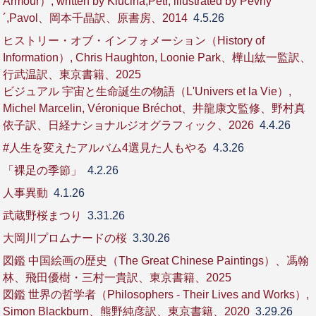
Armour）, written by Klucina,Petr, illustrated by Pevny
´,Pavol、岡本千晶訳、原書房、2014
4.5.26
ヒストリー・オブ・インフォメーション（History of
Information）, Chris Haughton, Loonie Park、樺山紘一監訳、
行武温訳、東京書籍、2025
ビジュアル 宇宙と生命誕生の物語（L'Univers et la Vie）,
Michel Marcelin, Véronique Bréchot、井龍康文監修、野村真
依子訳、日経ナショナルジオグラフィック、2026
4.4.26
#人生を変えたアルバム4選見た人もやる
4.3.26
「裸足の季節」
4.2.26
人事異動
4.1.26
武蔵野桜まつり
3.31.26
大岡川プロムナードの桜
3.30.26
図鑑 中国絵画の歴史（The Great Chinese Paintings）、馮翰
林、飛田優樹・三村一貴訳、東京書籍、2025
図鑑 世界の哲学者（Philosophers - Their Lives and Works）,
Simon Blackburn、熊野純彦訳、東京書籍、2020
3.29.26