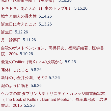
私の「絶望歌詞集」（英語版）
5.16.26
ドキドキ、あたふた（仕事のトラブル）
5.15.26
戦争と個人の暴力性
5.14.26
誕生日に考えたこと
5.13.26
誕生日
5.12.26
月一診察日
5.11.26
自殺のポストベンション、高橋祥友、福間詳編著、医学書
院、2004
5.10.26
最近のTwitter（現X）への投稿から
5.9.26
連休にしたこと
5.8.26
新緑の小金井公園、その2
5.7.26
泥のように眠る
5.6.26
ケルズの書 ダブリン大学トリニティ・カレッジ図書館写本
（The Book of Kells）, Bernard Meehan、鶴岡真弓訳、岩波
書店、2015
5.5.26