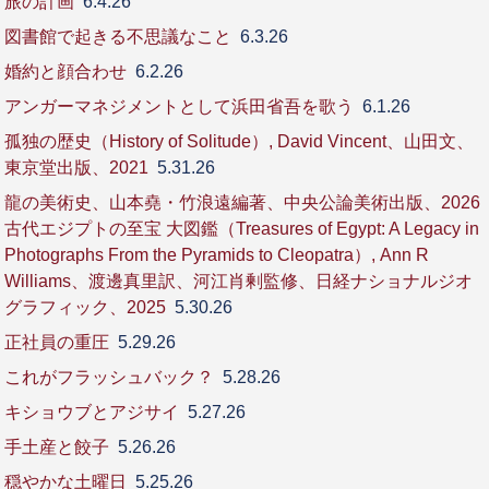
旅の計画
6.4.26
図書館で起きる不思議なこと
6.3.26
婚約と顔合わせ
6.2.26
アンガーマネジメントとして浜田省吾を歌う
6.1.26
孤独の歴史（History of Solitude）, David Vincent、山田文、
東京堂出版、2021
5.31.26
龍の美術史、山本堯・竹浪遠編著、中央公論美術出版、2026
古代エジプトの至宝 大図鑑（Treasures of Egypt: A Legacy in
Photographs From the Pyramids to Cleopatra）, Ann R
Williams、渡邊真里訳、河江肖剰監修、日経ナショナルジオ
グラフィック、2025
5.30.26
正社員の重圧
5.29.26
これがフラッシュバック？
5.28.26
キショウブとアジサイ
5.27.26
手土産と餃子
5.26.26
穏やかな土曜日
5.25.26