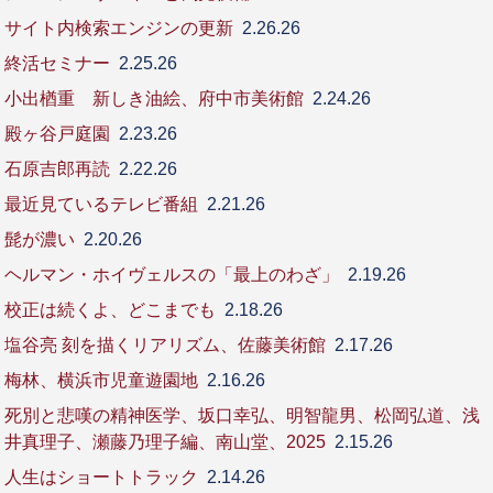
サイト内検索エンジンの更新
2.26.26
終活セミナー
2.25.26
小出楢重 新しき油絵、府中市美術館
2.24.26
殿ヶ谷戸庭園
2.23.26
石原吉郎再読
2.22.26
最近見ているテレビ番組
2.21.26
髭が濃い
2.20.26
ヘルマン・ホイヴェルスの「最上のわざ」
2.19.26
校正は続くよ、どこまでも
2.18.26
塩谷亮 刻を描くリアリズム、佐藤美術館
2.17.26
梅林、横浜市児童遊園地
2.16.26
死別と悲嘆の精神医学、坂口幸弘、明智龍男、松岡弘道、浅
井真理子、瀬藤乃理子編、南山堂、2025
2.15.26
人生はショートトラック
2.14.26