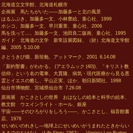
北海道立文学館、北海道札幌市
企画展 馬たちがいた――加藤多一と北の風景
はるふぶき、加藤多一文、小林豊絵、童心社、1999
ホシコ、加藤多一文、早川重章、童心社、2006
馬を洗って…、加藤多一文、池田良二版画、童心社、1995
ガイド 北海道の文学 新常設展図録、（財）北海道文学館
編、2005
5.10.08
さとうきび畑、新垣勉、アットマーク、2001
6.14.08
「新約聖書」がわかる。 (アエラムック (40))、「キリスト教
信仰」という名の電車、大貫隆、病気・現代医療から見る悪
霊とイエスの癒し、平山正実、ほか、朝日新聞社、1998
仙台市博物館、宮城県仙台市
7.26.08
原画展 かこさとしの世界 おはなしの絵本と科学の絵本、
教文館 ウエインライト・ホール、銀座
宇宙――そのひろがりをしろう――、かこさとし、福音館書
店、1978
せいめいのれきし―地球上にせいめいがうまれたときからい
ままでのおはなし（Life Story, 1962）、Virginia Lee Burton、