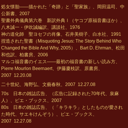
処女懐胎――描かれた「奇跡」と「聖家族」、岡田温司、中
公新書、2007
聖書外典儀典第六巻 新訳外典Ⅰ（ヤコブ原福音書ほか）、
八木誠一・伊吹誠編訳、講談社、1976
神の道化師 聖ヨセフの肖像、石井美樹子、白水社、1991
捏造された聖書（Misquoting Jesus: The Story Behind Who
Changed the Bible And Why, 2005）、Bart D. Ehrman、松田
和也訳、柏書房、2006
マルコ福音書のイエス――最初の福音書の新しい読み方、
Pierre Mourlon Beernaert、伊藤慶枝訳、原書房、
2007
12.20.08
二十世紀、海野弘、文藝春秋、2007
12.27.08
70s 日本の雑誌広告、（広告に記録された70年代、泉麻
人）、ピエ・ブックス、2007
80s 日本の雑誌広告、（「キラキラ」としたものが愛され
た時代、サエキけんぞう）、ピエ・ブックス、
2007
12.27.08