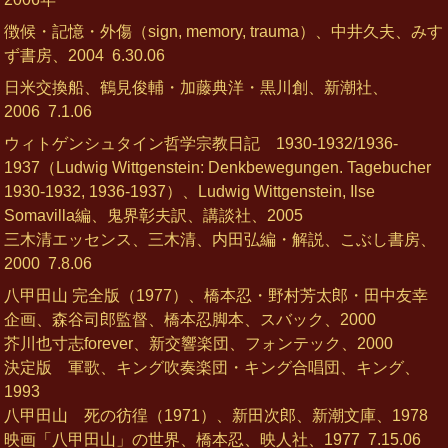
徴候・記憶・外傷（sign, memory, trauma）、中井久夫、みす
ず書房、2004
6.30.06
日米交換船、鶴見俊輔・加藤典洋・黒川創、新潮社、
2006
7.1.06
ウィトゲンシュタイン哲学宗教日記 1930-1932/1936-
1937（Ludwig Wittgenstein: Denkbewegungen. Tagebucher
1930-1932, 1936-1937）、Ludwig Wittgenstein, Ilse
Somavilla編、鬼界彰夫訳、講談社、2005
三木清エッセンス、三木清、内田弘編・解説、こぶし書房、
2000
7.8.06
八甲田山 完全版（1977）、橋本忍・野村芳太郎・田中友幸
企画、森谷司郎監督、橋本忍脚本、スバック、2000
芥川也寸志forever、新交響楽団、フォンテック、2000
決定版 軍歌、キング吹奏楽団・キング合唱団、キング、
1993
八甲田山 死の彷徨（1971）、新田次郎、新潮文庫、1978
映画「八甲田山」の世界、橋本忍、映人社、1977
7.15.06