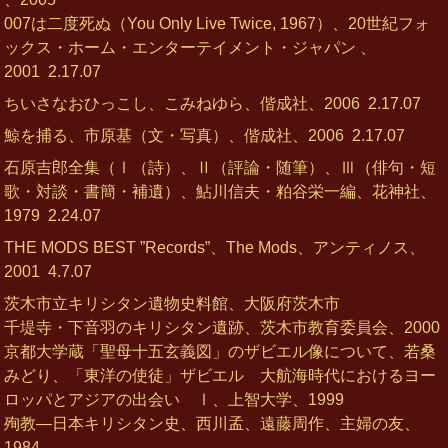
007は二度死ぬ（You Only Live Twice, 1967）、20世紀フォ
ックス・ホーム・エンターテイメント・ジャパン 、
2001
2.17.07
ちいさなおひっこし、こみねゆら、偕成社、2006
2.17.07
鯨を捕る、市原基（文・写真）、偕成社、2006
2.17.07
石原吉郎全集（Ⅰ（詩）、Ⅱ（評論・随筆）、Ⅲ（俳句・短
歌・対談・書簡・補遺）、鮎川信夫・粕谷栄一編、花神社、
1979
2.24.07
THE MODS BEST ”Records”、The Mods、アンティノス、
2001
4.7.07
茨木市立キリシタン遺物史料館、大阪府茨木市
千堤寺・下音羽のキリシタン遺跡、茨木市教育委員会、2000
京都大学蔵「聖母十五玄義図」のザビエル像について、若桑
みどり、「東洋の使徒」ザビエル 大航海時代におけるヨー
ロッパとアジアの出会い Ⅰ、上智大学、1999
殉教―日本キリシタン史、西川孟、遠藤周作、主婦の友、
1984