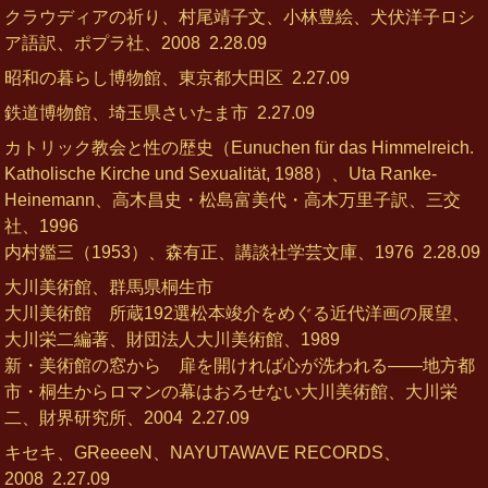
クラウディアの祈り、村尾靖子文、小林豊絵、犬伏洋子ロシ
ア語訳、ポプラ社、2008
2.28.09
昭和の暮らし博物館、東京都大田区
2.27.09
鉄道博物館、埼玉県さいたま市
2.27.09
カトリック教会と性の歴史（Eunuchen für das Himmelreich.
Katholische Kirche und Sexualität, 1988）、Uta Ranke‐
Heinemann、高木昌史・松島富美代・高木万里子訳、三交
社、1996
内村鑑三（1953）、森有正、講談社学芸文庫、1976
2.28.09
大川美術館、群馬県桐生市
大川美術館 所蔵192選松本竣介をめぐる近代洋画の展望、
大川栄二編著、財団法人大川美術館、1989
新・美術館の窓から 扉を開ければ心が洗われる――地方都
市・桐生からロマンの幕はおろせない大川美術館、大川栄
二、財界研究所、2004
2.27.09
キセキ、GReeeeN、NAYUTAWAVE RECORDS、
2008
2.27.09