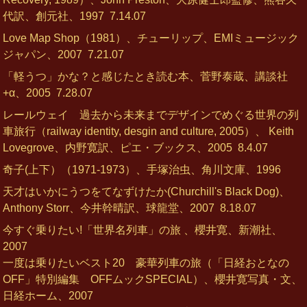
代訳、創元社、1997
7.14.07
Love Map Shop（1981）、チューリップ、EMIミュージック
ジャパン、2007
7.21.07
「軽うつ」かな？と感じたとき読む本、菅野泰蔵、講談社
+α、2005
7.28.07
レールウェイ 過去から未来までデザインでめぐる世界の列
車旅行（railway identity, desgin and culture, 2005）、 Keith
Lovegrove、内野寛訳、ピエ・ブックス、2005
8.4.07
奇子(上下）（1971-1973）、手塚治虫、角川文庫、1996
天才はいかにうつをてなずけたか(Churchill's Black Dog)、
Anthony Storr、今井幹晴訳、球龍堂、2007
8.18.07
今すぐ乗りたい!「世界名列車」の旅 、櫻井寛、新潮社、
2007
一度は乗りたいベスト20 豪華列車の旅（「日経おとなの
OFF」特別編集 OFFムックSPECIAL）、櫻井寛写真・文、
日経ホーム、2007