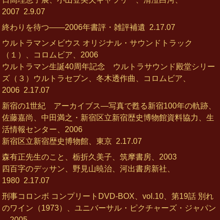
2007
2.9.07
終わりを待つ――2006年書評・雑評補遺
2.17.07
ウルトラマンメビウス オリジナル・サウンドトラック
（１）、コロムビア、2006
ウルトラマン生誕40周年記念 ウルトラサウンド殿堂シリー
ズ（３）ウルトラセブン、冬木透作曲、コロムビア、
2006
2.17.07
新宿の1世紀 アーカイブス―写真で甦る新宿100年の軌跡、
佐藤嘉尚、中田満之・新宿区立新宿歴史博物館資料協力、生
活情報センター、2006
新宿区立新宿歴史博物館、東京
2.17.07
森有正先生のこと、栃折久美子、筑摩書房、2003
四百字のデッサン、野見山暁治、河出書房新社、
1980
2.17.07
刑事コロンボ コンプリートDVD-BOX、vol.10、第19話 別れ
のワイン（1973）、ユニバーサル・ピクチャーズ・ジャパン
、2005