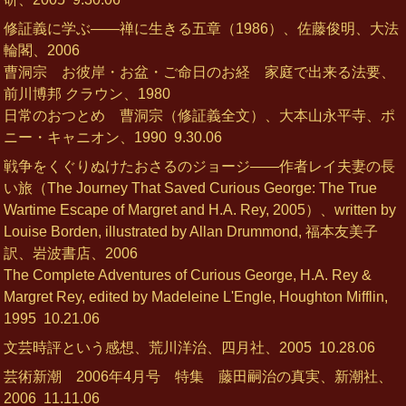
修証義に学ぶ――禅に生きる五章（1986）、佐藤俊明、大法
輪閣、2006
曹洞宗 お彼岸・お盆・ご命日のお経 家庭で出来る法要、
前川博邦 クラウン、1980
日常のおつとめ 曹洞宗（修証義全文）、大本山永平寺、ポ
ニー・キャニオン、1990
9.30.06
戦争をくぐりぬけたおさるのジョージ――作者レイ夫妻の長
い旅（The Journey That Saved Curious George: The True
Wartime Escape of Margret and H.A. Rey, 2005）、written by
Louise Borden, illustrated by Allan Drummond, 福本友美子
訳、岩波書店、2006
The Complete Adventures of Curious George, H.A. Rey &
Margret Rey, edited by Madeleine L'Engle, Houghton Mifflin,
1995
10.21.06
文芸時評という感想、荒川洋治、四月社、2005
10.28.06
芸術新潮 2006年4月号 特集 藤田嗣治の真実、新潮社、
2006
11.11.06