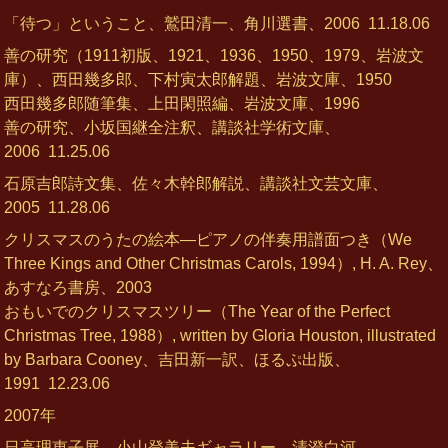
「待つ」ということ、鷲田清一、角川選書、2006
11.18.06
善の研究（1911初版、1921、1936、1950、1979、岩波文
庫）、西田幾多郎、下村寅太郎解題、岩波文庫、1950
西田幾多郎随筆集、上田閑照編、岩波文庫、1996
善の研究、小坂国継全注釈、講談社学術文庫、
2006
11.25.06
石原吉郎詩文集、佐々木幹郎解説、講談社文芸文庫、
2005
11.28.06
クリスマスのうたの絵本―ピアノの伴奏用譜面つき（We
Three Kings and Other Christmas Carols, 1994）, H. A. Rey、
あすなろ書房、2003
おもいでのクリスマスツリー（The Year of the Perfect
Christmas Tree, 1988）, written by Gloria Houston, illustrated
by Barbara Cooney、吉田新一訳、ほるぷ出版、
1991
12.23.06
2007年
日高理恵子展、小山登美夫ギャラリー、清澄白河、