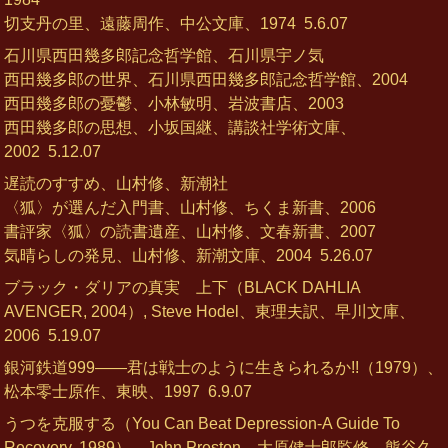
切支丹の里、遠藤周作、中公文庫、1974
5.6.07
石川県西田幾多郎記念哲学館、石川県宇ノ気
西田幾多郎の世界、石川県西田幾多郎記念哲学館、2004
西田幾多郎の憂鬱、小林敏明、岩波書店、2003
西田幾多郎の思想、小坂国継、講談社学術文庫、
2002
5.12.07
遅読のすすめ、山村修、新潮社
〈狐〉が選んだ入門書、山村修、ちくま新書、2006
書評家〈狐〉の読書遺産、山村修、文春新書、2007
気晴らしの発見、山村修、新潮文庫、2004
5.26.07
ブラック・ダリアの真実 上下（BLACK DAHLIA
AVENGER, 2004）, Steve Hodel、東理夫訳、早川文庫、
2006
5.19.07
銀河鉄道999――君は戦士のように生きられるか!!（1979）、
松本零士原作、東映、1997
6.9.07
うつを克服する（You Can Beat Depression-A Guide To
Recovery, 1989）、John Preston、大原健士郎監修、熊谷久