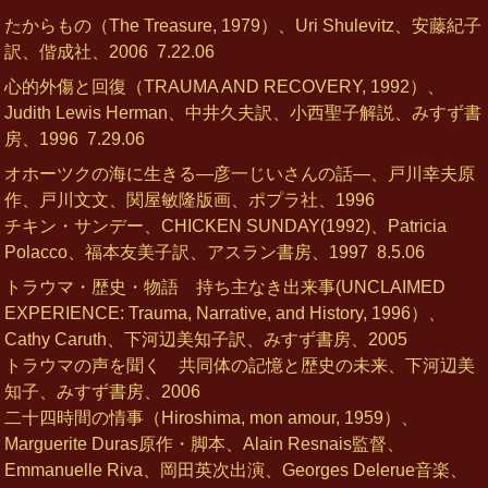
たからもの（The Treasure, 1979）、Uri Shulevitz、安藤紀子
訳、偕成社、2006
7.22.06
心的外傷と回復（TRAUMA AND RECOVERY, 1992）、
Judith Lewis Herman、中井久夫訳、小西聖子解説、みすず書
房、1996
7.29.06
オホーツクの海に生きる―彦一じいさんの話―、戸川幸夫原
作、戸川文文、関屋敏隆版画、ポプラ社、1996
チキン・サンデー、CHICKEN SUNDAY(1992)、Patricia
Polacco、福本友美子訳、アスラン書房、1997
8.5.06
トラウマ・歴史・物語 持ち主なき出来事(UNCLAIMED
EXPERIENCE: Trauma, Narrative, and History, 1996）、
Cathy Caruth、下河辺美知子訳、みすず書房、2005
トラウマの声を聞く 共同体の記憶と歴史の未来、下河辺美
知子、みすず書房、2006
二十四時間の情事（Hiroshima, mon amour, 1959）、
Marguerite Duras原作・脚本、Alain Resnais監督、
Emmanuelle Riva、岡田英次出演、Georges Delerue音楽、