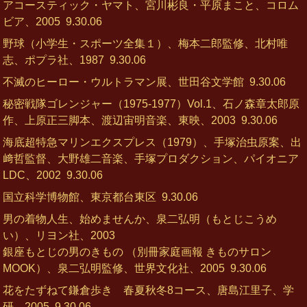
アコースティック・ヤマト、宮川彬良・平原まこと、コロム
ビア、2005
9.30.06
野球（小学生・スポーツ全集１）、梅本二郎監修、北村唯
志、ポプラ社、1987
9.30.06
不滅のヒーロー・ウルトラマン展、世田谷文学館
9.30.06
秘密戦隊ゴレンジャー（1975-1977）Vol.1、石ノ森章太郎原
作、上原正三脚本、渡辺宙明音楽、東映、2003
9.30.06
海底超特急マリンエクスプレス（1979）、手塚治虫原案、出
﨑哲監督、大野雄二音楽、手塚プロダクション、パイオニア
LDC、2002
9.30.06
国立科学博物館、東京都台東区
9.30.06
男の着物人生、始めませんか、泉二弘明（もとじこうめ
い）、リヨン社、2003
銀座もとじの男のきもの （別冊家庭画報 きものサロン
MOOK）、泉二弘明監修、世界文化社、2005
9.30.06
花をたずねて鎌倉歩き 春夏秋冬8コース、唐島江里子、学
研、2005
9.30.06