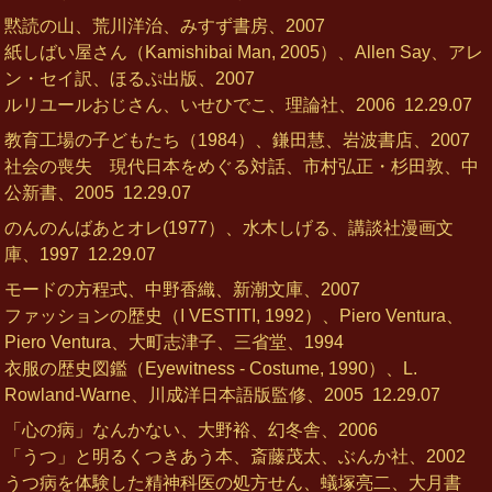
黙読の山、荒川洋治、みすず書房、2007
紙しばい屋さん（Kamishibai Man, 2005）、Allen Say、アレ
ン・セイ訳、ほるぷ出版、2007
ルリユールおじさん、いせひでこ、理論社、2006
12.29.07
教育工場の子どもたち（1984）、鎌田慧、岩波書店、2007
社会の喪失 現代日本をめぐる対話、市村弘正・杉田敦、中
公新書、2005
12.29.07
のんのんばあとオレ(1977）、水木しげる、講談社漫画文
庫、1997
12.29.07
モードの方程式、中野香織、新潮文庫、2007
ファッションの歴史（I VESTITI, 1992）、Piero Ventura、
Piero Ventura、大町志津子、三省堂、1994
衣服の歴史図鑑（Eyewitness - Costume, 1990）、L.
Rowland-Warne、川成洋日本語版監修、2005
12.29.07
「心の病」なんかない、大野裕、幻冬舎、2006
「うつ」と明るくつきあう本、斎藤茂太、ぶんか社、2002
うつ病を体験した精神科医の処方せん、蟻塚亮二、大月書