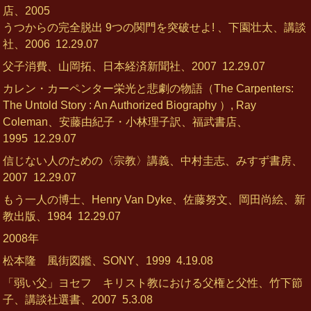
店、2005
うつからの完全脱出 9つの関門を突破せよ! 、下園壮太、講談
社、2006
12.29.07
父子消費、山岡拓、日本経済新聞社、2007
12.29.07
カレン・カーペンター栄光と悲劇の物語（The Carpenters:
The Untold Story : An Authorized Biography ）, Ray
Coleman、安藤由紀子・小林理子訳、福武書店、
1995
12.29.07
信じない人のための〈宗教〉講義、中村圭志、みすず書房、
2007
12.29.07
もう一人の博士、Henry Van Dyke、佐藤努文、岡田尚絵、新
教出版、1984
12.29.07
2008年
松本隆 風街図鑑、SONY、1999
4.19.08
「弱い父」ヨセフ キリスト教における父権と父性、竹下節
子、講談社選書、2007
5.3.08