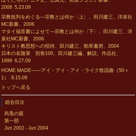
2008
5.23.09
宗教批判をめぐる―宗教とは何か〈上〉、田川建三、洋泉社
MC新書、2006
マタイ福音書によせて―宗教とは何か〈下〉、田川建三、洋
泉社MC新書、2006
キリスト教思想への招待、田川建三、勁草書房、2004
日本の名随筆 別巻100、田川建三編、解説、作品社、
1999
6.27.09
HOME MADE――アイ・アイ・アイ・ライク歌謡曲（50＋
1）
8.15.09
トップへ戻る
総合目次
烏兎の庭
第一部
Jun 2002 - Jun 2004