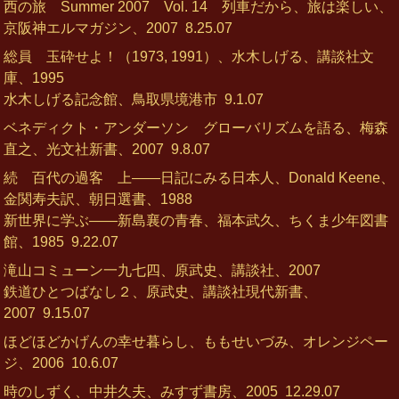
西の旅 Summer 2007 Vol. 14 列車だから、旅は楽しい、
京阪神エルマガジン、2007
8.25.07
総員 玉砕せよ！（1973, 1991）、水木しげる、講談社文
庫、1995
水木しげる記念館、鳥取県境港市
9.1.07
ベネディクト・アンダーソン グローバリズムを語る、梅森
直之、光文社新書、2007
9.8.07
続 百代の過客 上――日記にみる日本人、Donald Keene、
金関寿夫訳、朝日選書、1988
新世界に学ぶ――新島襄の青春、福本武久、ちくま少年図書
館、1985
9.22.07
滝山コミューン一九七四、原武史、講談社、2007
鉄道ひとつばなし２、原武史、講談社現代新書、
2007
9.15.07
ほどほどかげんの幸せ暮らし、ももせいづみ、オレンジペー
ジ、2006
10.6.07
時のしずく、中井久夫、みすず書房、2005
12.29.07