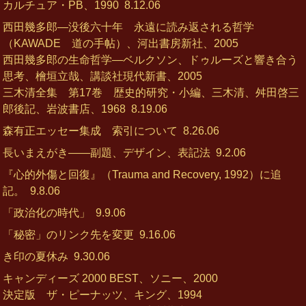
カルチュア・PB、1990
8.12.06
西田幾多郎―没後六十年 永遠に読み返される哲学
（KAWADE 道の手帖）、河出書房新社、2005
西田幾多郎の生命哲学―ベルクソン、ドゥルーズと響き合う
思考、檜垣立哉、講談社現代新書、2005
三木清全集 第17巻 歴史的研究・小編、三木清、舛田啓三
郎後記、岩波書店、1968
8.19.06
森有正エッセー集成 索引について
8.26.06
長いまえがき——副題、デザイン、表記法
9.2.06
『心的外傷と回復』（Trauma and Recovery, 1992）に追
記。
9.8.06
「政治化の時代」
9.9.06
「秘密」のリンク先を変更
9.16.06
き印の夏休み
9.30.06
キャンディーズ 2000 BEST、ソニー、2000
決定版 ザ・ピーナッツ、キング、1994