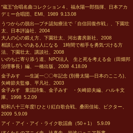
“蔵王”合唱名曲コレクション４、福永陽一郎指揮、日本アカ
デミー合唱団、EMI、1989
9.13.08
うつからの脱出―プチ認知療法で「自信回復作戦」、下園壮
太、日本評論社、2004
大人の心の鍛え方、下園壮太、河出書房新社、2008
相談しがいのある人になる 1時間で相手を勇気づける方
法、下園壮太、講談社、2008
いのちに寄り添う道、NPO法人 生と死を考える会（田畑邦
治理事長）編、一橋出版、2008
4.18.09
金子みすゞ―生誕一〇〇年記念 (別冊太陽―日本のこころ)、
矢崎節夫監修、平凡社、2003
金子みすゞ童謡詩集、金子みすゞ・矢崎節夫編、ハルキ文
庫、1998
5.2.09
昭和八十三年度! ひとり紅白歌合戦、桑田佳祐、ビクター、
2009
5.9.09
アイ・アイ・アイ・ライク歌謡曲（50＋1）
5.9.09
ぼくたちのアニメ史、辻真先、岩波ジュニア新書、