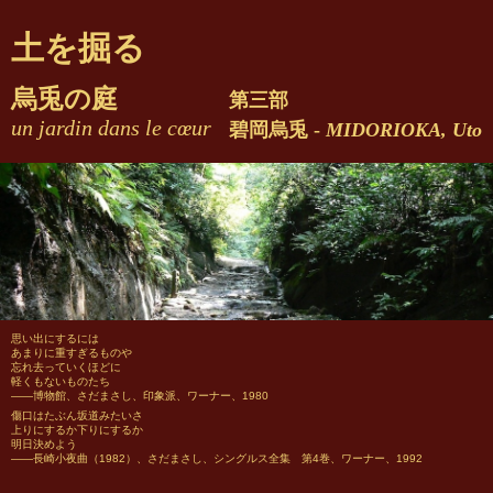
土を掘る
烏兎の庭
第三部
un jardin dans le cœur
碧岡烏兎 -
MIDORIOKA, Uto
思い出にするには
あまりに重すぎるものや
忘れ去っていくほどに
軽くもないものたち
――博物館、さだまさし、印象派、ワーナー、1980
傷口はたぶん坂道みたいさ
上りにするか下りにするか
明日決めよう
――長崎小夜曲（1982）、さだまさし、シングルス全集 第4巻、ワーナー、1992