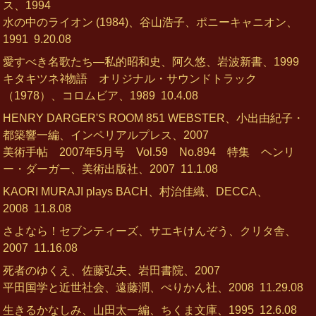
ス、1994
水の中のライオン (1984)、谷山浩子、ポニーキャニオン、
1991
9.20.08
愛すべき名歌たち―私的昭和史、阿久悠、岩波新書、1999
キタキツネﾈ物語 オリジナル・サウンドトラック
（1978）、コロムビア、1989
10.4.08
HENRY DARGER'S ROOM 851 WEBSTER、小出由紀子・
都築響一編、インペリアルプレス、2007
美術手帖 2007年5月号 Vol.59 No.894 特集 ヘンリ
ー・ダーガー、美術出版社、2007
11.1.08
KAORI MURAJI plays BACH、村治佳織、DECCA、
2008
11.8.08
さよなら！セブンティーズ、サエキけんぞう、クリタ舎、
2007
11.16.08
死者のゆくえ、佐藤弘夫、岩田書院、2007
平田国学と近世社会、遠藤潤、ぺりかん社、2008
11.29.08
生きるかなしみ、山田太一編、ちくま文庫、1995
12.6.08