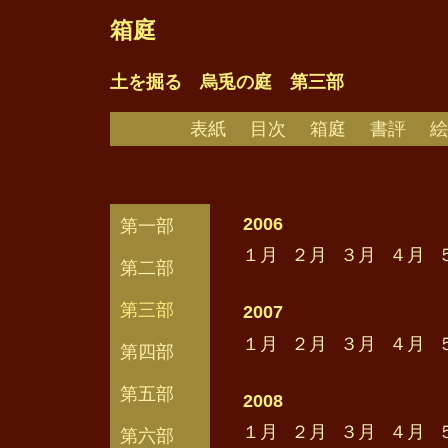
箱庭
土を掘る 烏兎の庭 第三部
表紙
目次
箱庭
書評
絵
2006
第一部
１月
２月
３月
４月
第二部
第三部
2007
１月
２月
３月
４月
第四部
第五部
2008
１月
２月
３月
４月
第六部