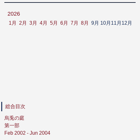
2026
1月
2月
3月
4月
5月
6月
7月
8月
9月
10月
11月
12月
総合目次
烏兎の庭
第一部
Feb 2002 - Jun 2004