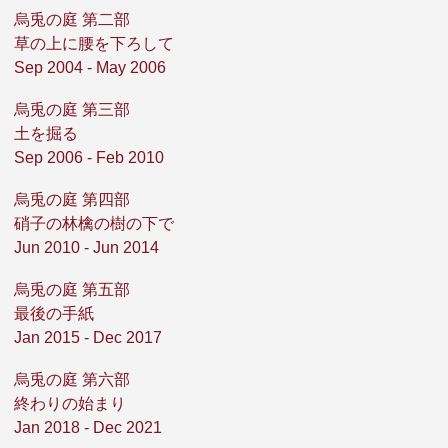
烏兎の庭 第二部
草の上に腰を下ろして
Sep 2004 - May 2006
烏兎の庭 第三部
土を掘る
Sep 2006 - Feb 2010
烏兎の庭 第四部
硝子の林檎の樹の下で
Jun 2010 - Jun 2014
烏兎の庭 第五部
最後の手紙
Jan 2015 - Dec 2017
烏兎の庭 第六部
終わりの始まり
Jan 2018 - Dec 2021