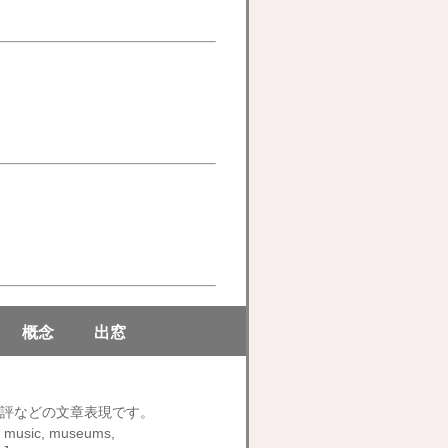
概念
出窓
評などの文章表現です。
s, music, museums,