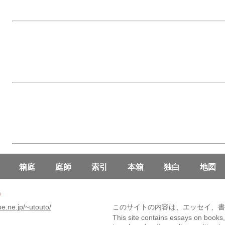
箱庭
庭師
索引
本箱
独白
地図
)
be.ne.jp/~utouto/
このサイトの内容は、エッセイ、書
This site contains essays on book