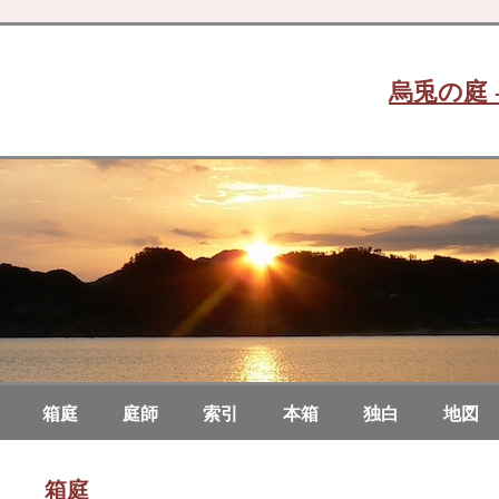
烏兎の庭 
箱庭
庭師
索引
本箱
独白
地図
箱庭