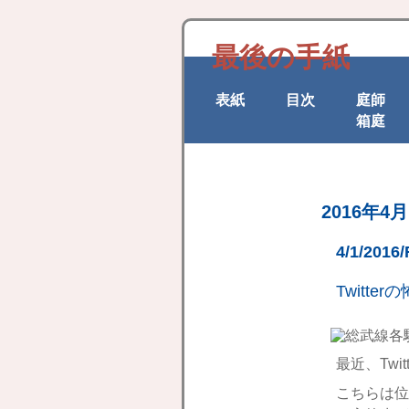
最後の手紙
表紙
目次
庭師
箱庭
2016年4月
4/1/2016/
Twitter
最近、Tw
こちらは位