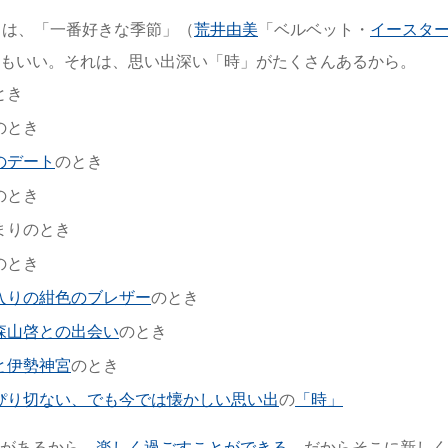
月は、「一番好きな季節」（
荒井由美
「ベルベット・
イースタ
もいい。それは、思い出深い「時」がたくさんあるから。
とき
のとき
のデート
のとき
のとき
まりのとき
のとき
入りの紺色のブレザー
のとき
森山啓との出会い
のとき
と伊勢神宮
のとき
ぴり切ない、でも今では懐かしい思い出
の
「時」
があるから、
楽しく過ごすことができる
。だからそこに新しく