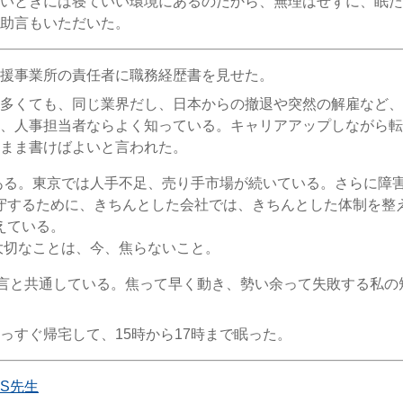
いときには寝ていい環境にあるのだから、無理はせずに、眠た
助言もいただいた。
援事業所の責任者に職務経歴書を見せた。
多くても、同じ業界だし、日本からの撤退や突然の解雇など、
、人事担当者ならよく知っている。キャリアアップしながら転
まま書けばよいと言われた。
る。東京では人手不足、売り手市場が続いている。さらに障
守するために、きちんとした会社では、きちんとした体制を整
えている。
切なことは、今、焦らないこと。
言と共通している。焦って早く動き、勢い余って失敗する私の
っすぐ帰宅して、15時から17時まで眠った。
S先生