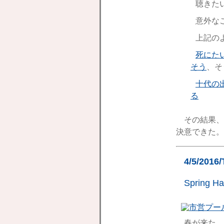
聴きた
意外な
上記の
死にた
そう
、そ
十代の
る
その結果、
決意できた。
4/5/2016
Spring H
春が来た。