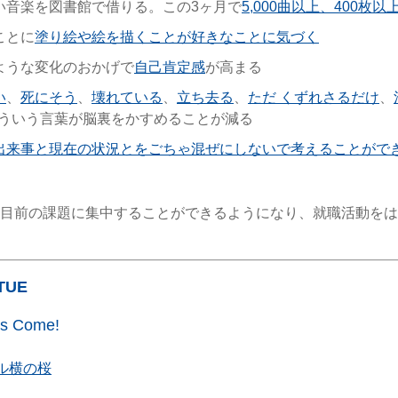
い音楽を図書館で借りる。この3ヶ月で
5,000曲以上、400枚
ことに
塗り絵や絵を描くことが好きなことに気づく
ような変化のおかげで
自己肯定感
が高まる
い
、
死にそう
、
壊れている
、
立ち去る
、
ただ くずれさるだけ
、
ういう言葉が脳裏をかすめることが減る
出来事と現在の状況とをごちゃ混ぜにしないで考えることがで
目前の課題に集中することができるようになり、就職活動をは
/TUE
as Come!