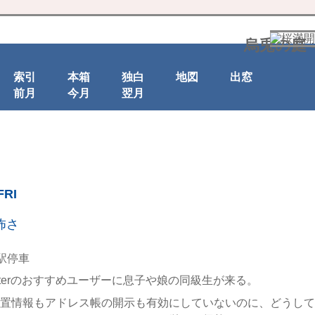
烏兎の庭 
索引
本箱
独白
地図
出窓
前月
今月
翌月
FRI
の怖さ
itterのおすすめユーザーに息子や娘の同級生が来る。
置情報もアドレス帳の開示も有効にしていないのに、どうして