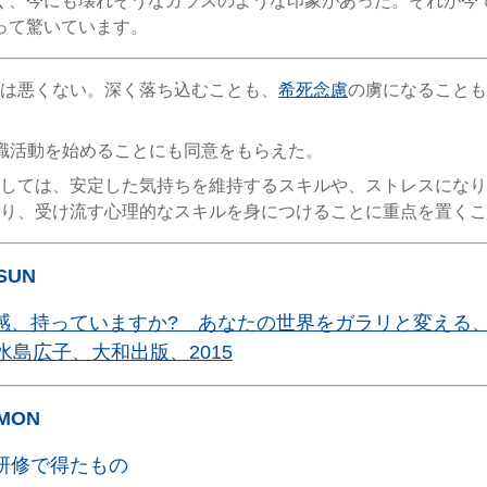
く、今にも壊れそうなガラスのような印象があった。それが今
って驚いています。
は悪くない。深く落ち込むことも、
希死念慮
の虜になることも
職活動を始めることにも同意をもらえた。
しては、安定した気持ちを維持するスキルや、ストレスになり
り、受け流す心理的なスキルを身につけることに重点を置くこ
/SUN
感、持っていますか? あなたの世界をガラリと変える
水島広子、大和出版、2015
/MON
研修で得たもの