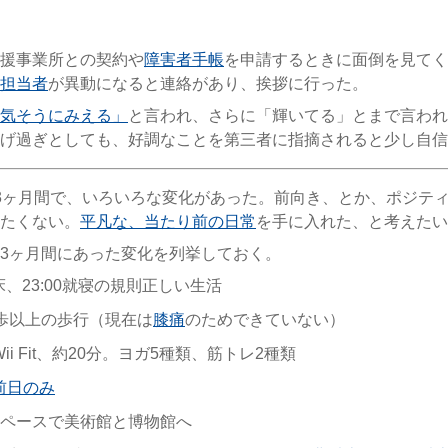
援事業所との契約や
障害者手帳
を申請するときに面倒を見てく
担当者
が異動になると連絡があり、挨拶に行った。
気そうにみえる」
と言われ、さらに「輝いてる」とまで言われ
げ過ぎとしても、好調なことを第三者に指摘されると少し自信
3ヶ月間で、いろいろな変化があった。前向き、とか、ポジテ
たくない。
平凡な、当たり前の日常
を手に入れた、と考えたい
3ヶ月間にあった変化を列挙しておく。
起床、23:00就寝の規則正しい生活
万歩以上の歩行（現在は
膝痛
のためできていない）
ii Fit、約20分。ヨガ5種類、筋トレ2種類
前日のみ
のペースで美術館と博物館へ