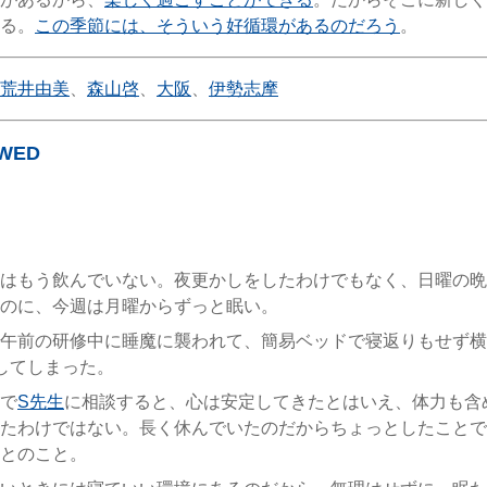
る。
この季節には、そういう好循環があるのだろう
。
荒井由美
、
森山啓
、
大阪
、
伊勢志摩
/WED
はもう飲んでいない。夜更かしをしたわけでもなく、日曜の晩
のに、今週は月曜からずっと眠い。
午前の研修中に睡魔に襲われて、簡易ベッドで寝返りもせず横
してしまった。
で
S先生
に相談すると、心は安定してきたとはいえ、体力も含
たわけではない。長く休んでいたのだからちょっとしたことで
とのこと。