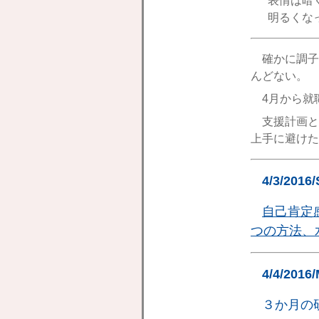
表情は暗
明るくな
確かに調子
んどない。
4月から就
支援計画と
上手に避けた
4/3/2016
自己肯定
つの方法、
4/4/2016
３か月の