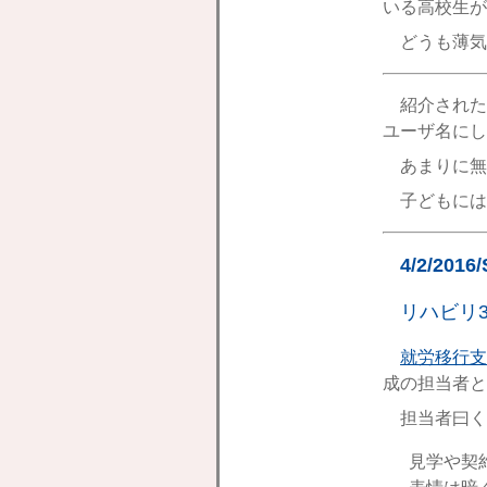
いる高校生が
どうも薄気
紹介された
ユーザ名にし
あまりに無
子どもには
4/2/2016
リハビリ
就労移行支
成の担当者と
担当者曰く
見学や契