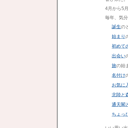
4月から5
毎年、気分
誕生
の
始まり
初めて
出会い
旅
の始
名付け
お気に
北陸と
通天閣
ちょっ
いい思い出