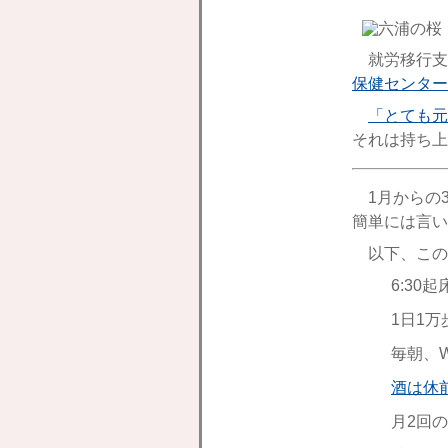
就労移行支
保健センター
「とても元
それは持ち上
1月からの
簡単には言い
以下、この
6:30
1日1
毎朝、W
酒は休
月2回