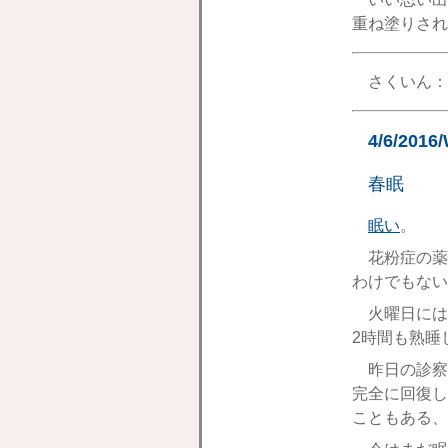
重ね塗りされ
さくいん：
4/6/2016
春眠
眠い
。
花粉症の薬
わけでもない
火曜日には
2時間も熟睡
昨日の診察
完全に回復し
こともある、