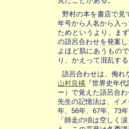
見たことがある。
野村の本を書店で見
年号から人名から入っ
ためというより、ま
の語呂合わせを発案し
よほど肌にあうもので
り、かえって混乱する
語呂合わせは、侮れ
山村良橘
『世界史年代
ー）で覚えた語呂合わ
先生の記憶法は、イメ
年、56年、67年、7
「師走の頃は空しく涙