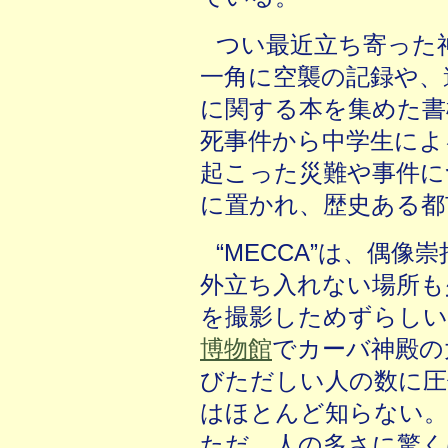
つい最近立ち寄った
一角に空襲の記録や、
に関する本を集めた書
死事件から中学生によ
起こった災難や事件に
に置かれ、歴史ある都
“MECCA”は、偶
外立ち入れない場所も
を撮影しためずらしい
博物館
でカーバ神殿の
びただしい人の数に圧
はほとんど知らない。
ただ、人の多さに驚く