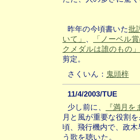
昨年の今頃書いた
批
いて」
、
「ノーベル賞
クメダルは誰のもの」
剪定。
さくいん：
鬼頭梓
11/4/2003/TUE
少し前に、
『満月を
月と風が重要な役割を
頃、飛行機内で、政木
う歌を聴いた。