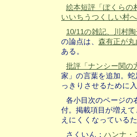
絵本短評「ぼくらの
いいちうつくしい村
10/11の雑記、川
の論点は、
森有正が丸
ある。
批評「ナンシー関の
家」の言葉を追加。蛇
っきりさせるために
各小目次のページの
付。掲載項目が増えて
えにくくなっている
さくいん：
ハンナ・