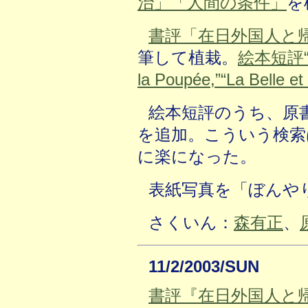
治」「人間の条件」
を
書評「在日外国人と
筆して植栽。
絵本短評“Lis
la Poupée,”“La Belle et
絵本短評のうち、原
を追加。こういう検索
に楽になった。
表紙写真を「ぼんや
さくいん：
森有正
、
11/2/2003/SUN
書評『在日外国人と