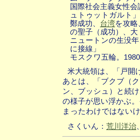
国際社会主義女性会議
ュトゥットガルト」
鄭成功、
台湾
を攻略
の聖子（成功）、大
ニュートンの生没年、
に接線」
モスクワ五輪。198
米大統領は、「戸開
あとは、「ブクブ（ク
ン、ブッシュ）と続け
の様子が思い浮かぶ。
まったわけではない
さくいん：
荒川洋治