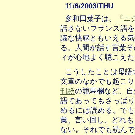
11/6/2003/THU
多和田葉子は、
『エ
話さないフランス語を
議な快感ともいえる気
る。人間が話す言葉そ
ィが心地よく聴こえ
こうしたことは母語
文章のなかでも起こり
刊紙
の競馬欄など、自
語であってもさっぱり
めるには読める。でも
彙、言い回し、どれも
ない。それでも読んで