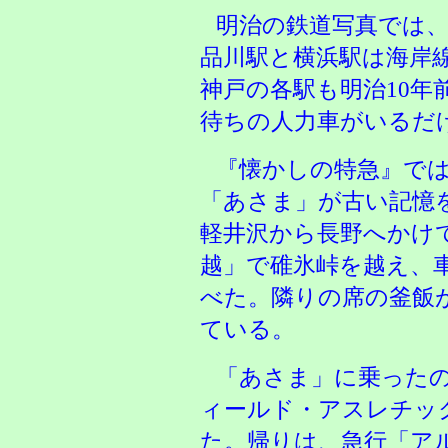
明治の鉄道写真では
品川駅と横浜駅は海岸
神戸の各駅も明治10年
待ちの人力車がいるだ
『懐かしの特急』で
「あさま」が古い記憶を
軽井沢から長野へかけ
越」で碓氷峠を越え、
べた。隣りの席の釜飯
ている。
「あさま」に乗った
ィールド・アスレチッ
た。帰りは、急行「ア