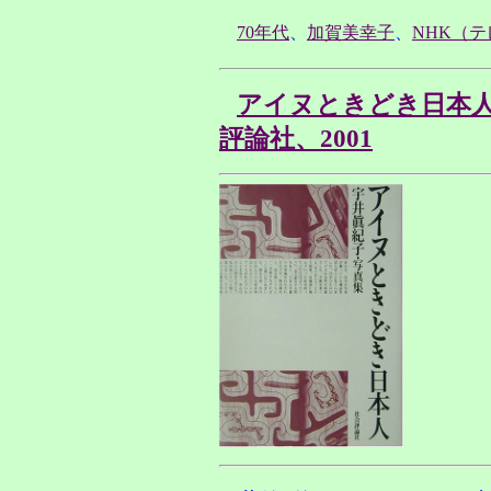
70年代
、
加賀美幸子
、
NHK（
アイヌときどき日本
評論社、2001