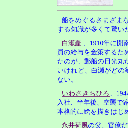
船をめぐるさまざま
する知識が多くて驚い
白瀬矗
、1910年に
員の給与を金策するた
たのが、郵船の日光丸
いけれど、白瀬がどの
ない。
いわさきちひろ
、19
入社、半年後、空襲で
本格的に絵を描きはじ
永井荷風
の父、官僚だ