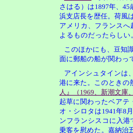
さはる）は1897年、
浜支店長を歴任。荷風
アメリカ、フランスへ
よるものだったらしい
このほかにも、豆知
面に郵船の船が関わっ
アインシュタインは、
港に来た。このときの
人』（1969、新潮文庫、
起草に関わったベアテ
オ・シロタは1941年
ンフランシスコに入港
乗客を慰めた。嘉納治五