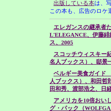
出版している本
は、
この本も、広告のロケ
エレガンスの継承者たち 
L'ELEGANCE、伊
ス、2005
スコッチウィスキー
名人ブックス）、邸景一、
ベルギー美食ガイド
人ブックス）、和田哲
田和秀、渡部浩之、日経B
アメリカを10倍おい
グ・パック（WOLFGAN