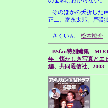
の世界はわからない。
そのほかの夭折した
正二、富永太郎、戸張
さくいん：
松本竣介
BSfan特別編集 MO
年 懐かしき写真とエ
編、共同通信社、2003