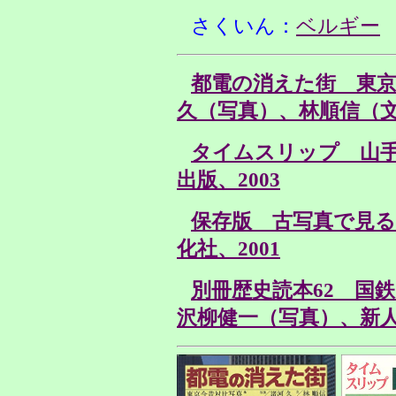
さくいん：
ベルギー
都電の消えた街 東京
久（写真）、林順信（文
タイムスリップ 山
出版、2003
保存版 古写真で見る
化社、2001
別冊歴史読本62 国
沢柳健一（写真）、新人