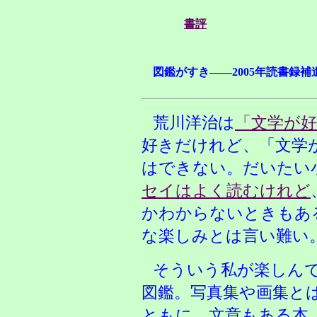
書評
図鑑がすき——2005年読書録補
荒川洋治は
「文学が
好きだけれど、「文学
はできない。だいたい
セイはよく読むけれど
かわからないときもあ
な楽しみとは言い難い
そういう私が楽しん
図鑑。写真集や画集と
ともに、文章もある本