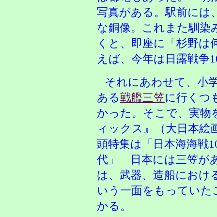
写真がある。駅前には
な銅像。これまた馴染
くと、即座に「杉野は
えば、今年は日露戦争1
それにあわせて、小
ある
戦艦三笠
に行くつ
かった。そこで、実物
ィックス』（大日本絵画
頭特集は「日本海海戦1
代」 日本には三笠が
は、武器、造船におけ
いう一面をもっていた
かる。