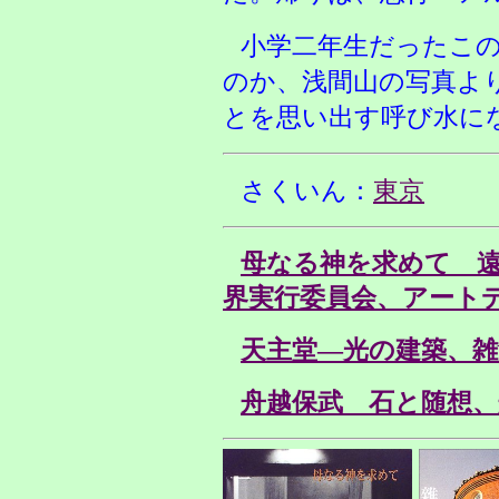
小学二年生だったこ
のか、浅間山の写真よ
とを思い出す呼び水に
さくいん：
東京
母なる神を求めて 
界実行委員会、アートデ
天主堂—光の建築、雑賀
舟越保武 石と随想、