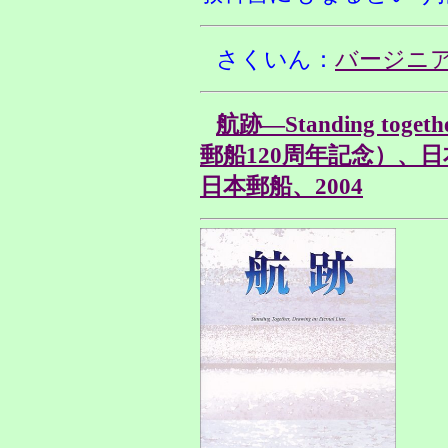
さくいん：
バージニ
航跡—Standing togethe
郵船120周年記念）、
日本郵船、2004