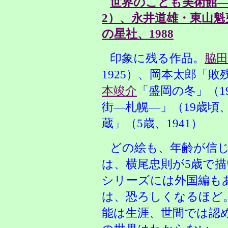
世界のこども美術館—
2）、永井道雄・東山
の星社、1988
印象に残る作品。
脇田
1925）、岡本太郎「敗
本竣介
「盛岡の冬」（19
街—札幌—」（19歳頃、
蔵」（5歳、1941）
どの絵も、年齢が信
は、横尾忠則が5歳で
シリーズには外国編も
は、恐ろしくなるほど
能は生涯、世間では認