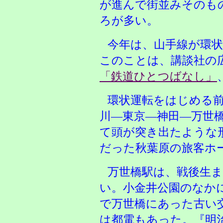
が進んで街並みそのも
ろが多い。
今年は、山手線が環状
このことは、講談社の
「鉄道ひとつばなし」
環状運転をはじめる前
川—東京—神田—万世
て頭が突き出たような
だった秋葉原の旅客ホ
万世橋駅は、戦後生
い。小金井公園のなか
で万世橋にあった古い
は都電もあった。『明