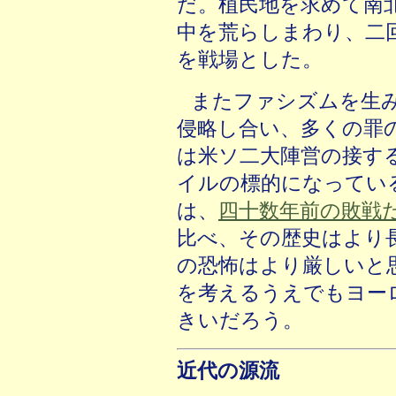
だ。植民地を求めて南
中を荒らしまわり、二
を戦場とした。
またファシズムを生
侵略し合い、多くの罪
は米ソ二大陣営の接す
イルの標的になってい
は、
四十数年前の敗戦
比べ、その歴史はより
の恐怖はより厳しいと
を考えるうえでもヨー
きいだろう。
近代の源流