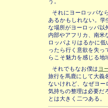
う。
それにヨーロッパな
あるかもしれない。学
な場所がヨーロッパ以
内部やアフリカ、南米
ロッパよりはるかに低
ったら行く意欲を失っ
らこそ魅力を感じる地
それでもなお僕は
ヨ
旅行を馬鹿にして大義
ないけれど、なぜヨー
気持ちの整理は必要だ
とは大きく二つある。