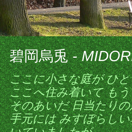
碧岡烏兎
-
MIDORI
ここに小さな庭が ひ
ここへ住み着いて も
そのあいだ 日当たりの
手元には みすぼらし
いていましたが