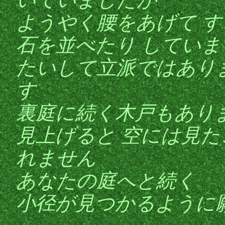
ようやく腰をあげて す
石を並べたり していま
たいして立派ではあり
す
裏庭に続く木戸もあり
見上げると 空には見た
れません
あなたの庭へと続く
小径が見つかるように