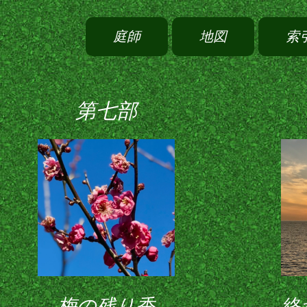
庭師
地図
索
第七部
梅の残り香
終