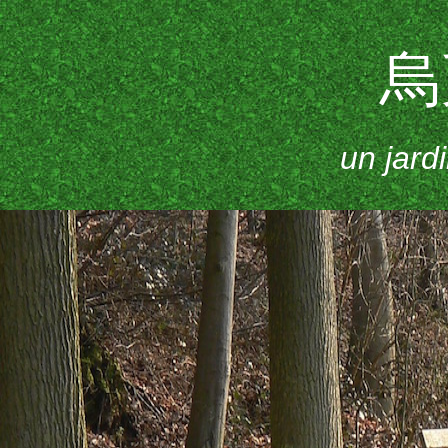
烏
un jard