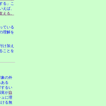
する」こ
いえば、
支える。
っている
の理解を
付け加え
ることを
対象の外
るある
対するい
感覚が
自
シュに理
おける無