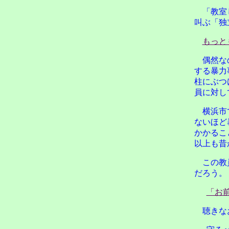
「教室
叫ぶ「独
もっと
偶然な
する暴力
柱にぶつ
員に対し
横浜市
ないほど
かかるこ
以上も昔
この教
だろう。
「お
聴きな