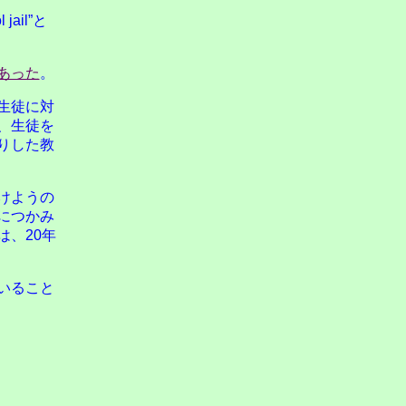
ail”と
あった
。
生徒に対
、生徒を
りした教
けようの
につかみ
、20年
いること