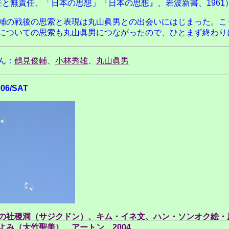
任と無責任、「日本の思想」『日本の思想』、岩波新書、1961
輔の戦後の思索と表現は丸山眞男との出会いにはじまった。こ
についての思索も丸山眞男につながったので、ひとまず終わり
ん：
鶴見俊輔
、
小林秀雄
、
丸山眞男
006/SAT
の社稷洞（サジクドン）、キム・イネ文、ハン・ソンオク絵・
よみ（大竹聖美）、アートン、2004