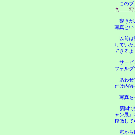
このブ
窓――写
響きが
写真とい
以前は
していた
できるよ
サービ
フォルダ
あわせ
だけ内容
写真を
新聞で
ャン展』
模倣して
窓から