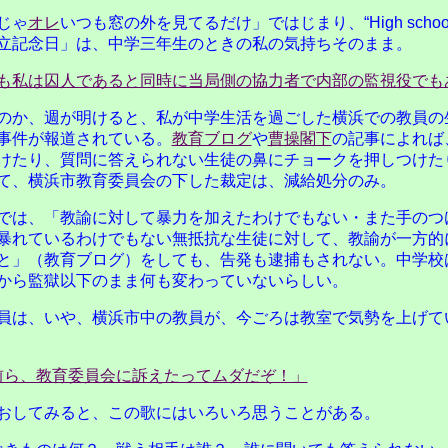
じゃ
オレ
いつも窓の外を見てるだけ」ではじまり、“High school j
立記念日」は、中学三年生のときの私の気持ちそのまま。
も私は囚人であると同時に当局側の協力者で内部の監視役でも
のか、週が明けると、私が中学生活を過ごした横浜での教員の
事件が報道されている。
教育ブログ
や
曹操閣下
の記事によれば
けたり、質問に答えられない生徒の鼻にチョークを押しつけた
て、横浜市教育委員会の下した裁定は、減給処分のみ。
では、「教諭に対して暴力を加えたわけでもない・また手のつ
暴れているわけでもない無抵抗な生徒に対して、教諭が一方的
と」（教育ブログ）をしても、告発も逮捕もされない。中学校は
から監獄以下のまま何も変わっていないらしい。
員は、いや、横浜市中の教員が、今ごろは教室で気勢を上げて
前ら、教育委員会に訴えたってムダだぞ！」
おしてみると、この歌にはいろいろ思うことがある。