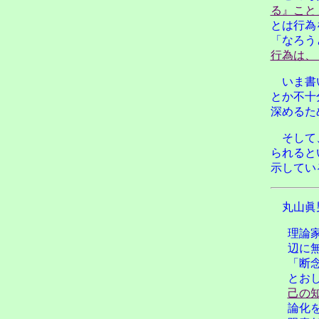
る』こと
とは行為
「なろう
行為は、
いま書
とか不十
深めるた
そして
られると
示してい
丸山眞
理論
辺に
「断
とお
己の
論化