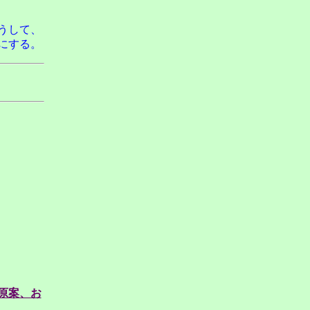
）
うして、
にする。
原案、お