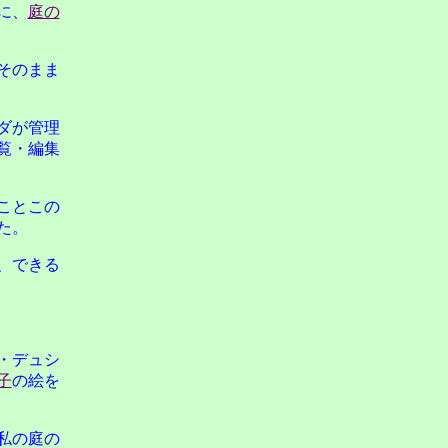
に、
庭の
そのまま
ダが管理
覧・編集
ことこの
た。
、できる
・デュシ
子
の絵を
私の庭の