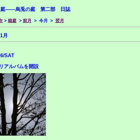
箱庭――烏兎の庭 第二部 日誌
次
>
箱庭
>
前月
> 今月 >
翌月
年1月
06/SAT
リアルバムを開設