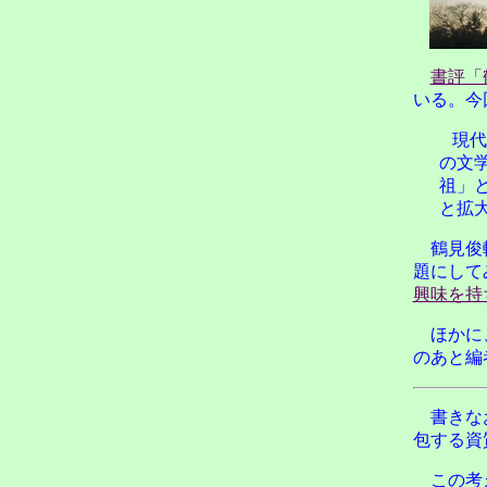
書評「
いる。今
現代
の文
祖」
と拡
鶴見俊
題にして
興味を持
ほかに
のあと編
書きな
包する資
この考