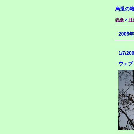
烏兎の
表紙
>
目
2006
1/7/20
ウェブ