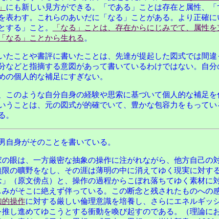
」
にも新しい見方ができる。「である」ことは存在と属性、「
を表わす。これらのあいだに「なる」ことがある。より正確に
とする」こと。
「なる」ことは、存在からにじみでて、属性を
「なる」ことから生れる
。
いたことや書評に書いたことは、先達が提起した図式では間違
分などと指摘する意図があって書いているわけではない。自分
めの個人的な補足にすぎない。
、このような自分自身の経験や思索に基づいて個人的な補足を
いうことは、元の図式が的確でいて、豊かな包容力をもってい
る。
男自身がそのことを書いている。
家の眼は、一方厳密な抽象の操作に注がれながら、他方自己の
無限の曠野をなし、その涯は薄明の中に消えてゆく現実に対す
念」（原文傍点）と、操作の過程からこぼれ落ちてゆく素材に
しみがそこに絶えず伴っている。この断念と残されたものへの
知的操作
に対する厳しい倫理意識を培養し、さらにエネルギッ
を推し進めてゆこうとする衝動を喚び起すのである。（理論に