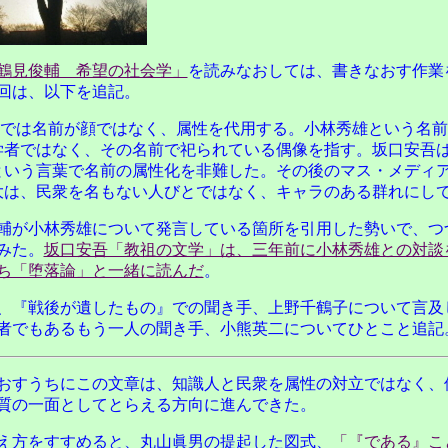
鶴見俊輔 希望の社会学」
を読みなおしては、書きなおす作業
回は、以下を追記。
では名前が顔ではなく、属性を代用する。小林秀雄という名前
学者ではなく、その名前で祀られている偶像を指す。坂口安吾
という言葉で名前の属性化を非難した。その後のマス・メディ
大は、民衆を名もない人びとではなく、キャラのある群れにし
輔が小林秀雄について発言している箇所を引用した勢いで、つ
みた。
坂口安吾「教祖の文学」は、三年前に小林秀雄との対談
ち「堕落論」と一緒に読んだ
。
、『戦後が遺したもの』での聞き手、上野千鶴子について言及
者でもあるもう一人の聞き手、小熊英二についてひとこと追記
おすうちにこの文章は、知識人と民衆を属性の対立ではなく、
質の一面としてとらえる方向に進んできた。
え方をすすめると、丸山眞男の提起した図式、
「『である』こ