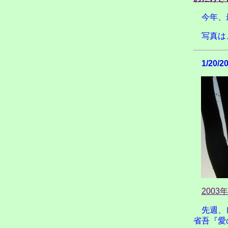
今年、
写真は
1/20/2
2003
先週、
省吾『愛