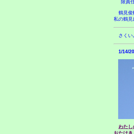
限責
鶴見俊
私の鶴見
さくい
1/14/2
わたし
おたけき