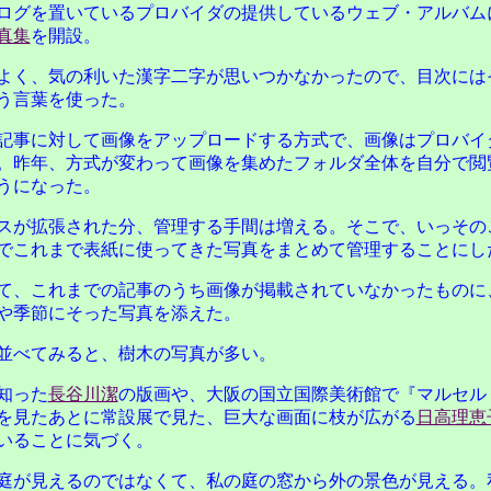
ログを置いているプロバイダの提供しているウェブ・アルバム
真集
を開設。
よく、気の利いた漢字二字が思いつかなかったので、目次には
う言葉を使った。
記事に対して画像をアップロードする方式で、画像はプロバイ
。昨年、方式が変わって画像を集めたフォルダ全体を自分で閲
うになった。
スが拡張された分、管理する手間は増える。そこで、いっその
でこれまで表紙に使ってきた写真をまとめて管理することにし
て、これまでの記事のうち画像が掲載されていなかったものに
や季節にそった写真を添えた。
並べてみると、樹木の写真が多い。
知った
長谷川潔
の版画や、大阪の国立国際美術館で『マルセル
を見たあとに常設展で見た、巨大な画面に枝が広がる
日高理恵
いることに気づく。
庭が見えるのではなくて、私の庭の窓から外の景色が見える。