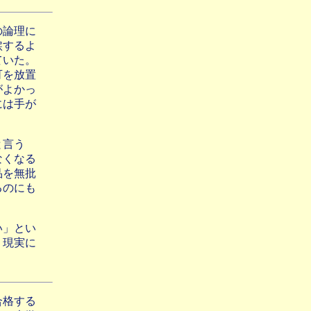
の論理に
涙するよ
ていた。
可を放置
がよかっ
には手が
と言う
なくなる
品を無批
るのにも
。
い」とい
、現実に
合格する