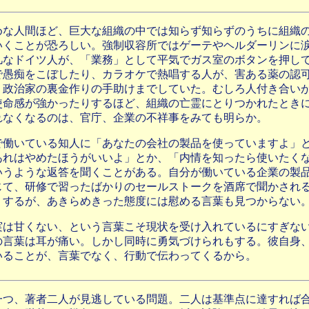
めな人間ほど、巨大な組織の中では知らず知らずのうちに組織
いくことが恐ろしい。強制収容所ではゲーテやヘルダーリンに
凡なドイツ人が、「業務」として平気でガス室のボタンを押し
で愚痴をこぼしたり、カラオケで熱唱する人が、害ある薬の認
、政治家の裏金作りの手助けまでしていた。むしろ人付き合い
使命感が強かったりするほど、組織の亡霊にとりつかれたとき
れなくなるのは、官庁、企業の不祥事をみても明らか。
で働いている知人に「あなたの会社の製品を使っていますよ」
あれはやめたほうがいいよ」とか、「内情を知ったら使いたく
いうような返答を聞くことがある。自分が働いている企業の製
じて、研修で習ったばかりのセールストークを酒席で聞かされ
りするが、あきらめきった態度には慰める言葉も見つからない
実は甘くない、という言葉こそ現状を受け入れているにすぎな
の言葉は耳が痛い。しかし同時に勇気づけられもする。彼自身
いることが、言葉でなく、行動で伝わってくるから。
一つ
、著者二人が見逃している問題。二人は基準点に達すれば