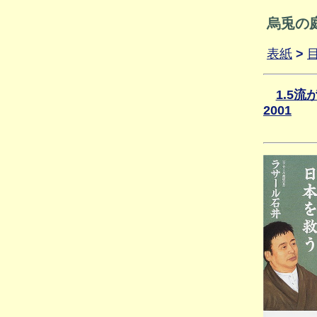
烏兎の
表紙
>
1.5
2001