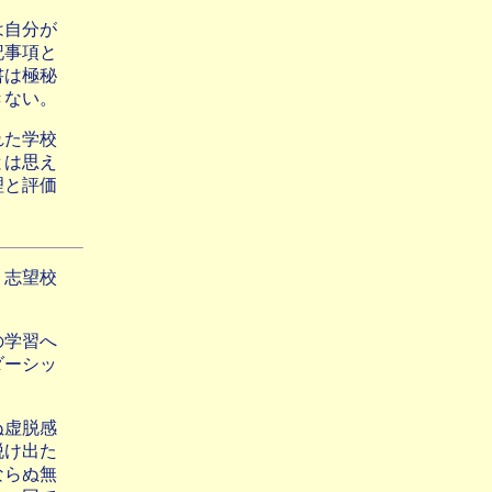
は自分が
記事項と
書は極秘
きない。
れた学校
とは思え
理と評価
、志望校
の学習へ
ダーシッ
ぬ虚脱感
脱け出た
ならぬ無