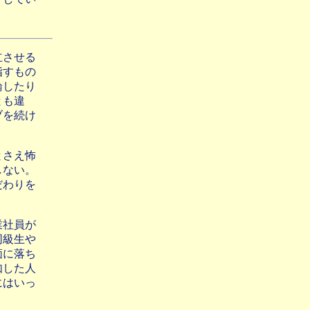
立させる
指すもの
論したり
とも違
ブを続け
とさえ怖
しない。
だわりを
業社員が
同級生や
価に落ち
如した人
にはいっ