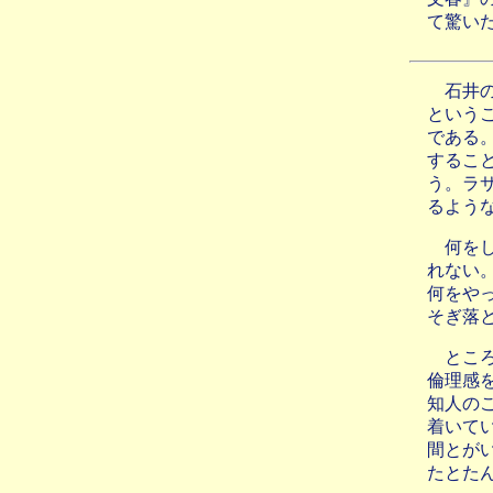
て驚い
石井
という
である
するこ
う。ラ
るよう
何を
れない
何をや
そぎ落
とこ
倫理感
知人の
着いて
間とが
たとた