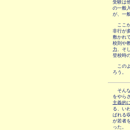
受験は
の一般
が、一
ここ
非行が
敷かれ
校則や
力
、そ
登校時
この
ろう。
そん
をやら
主義的
る、い
ばれる
が若者
った。