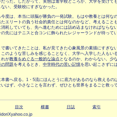
帯だった。したがって、実態は進学校どころか、大学を受けて
しない、受験校にすぎなかった。
も今度は、本当に頭脳が勝負の一発試験。もはや教養とは何な
出たエリートの負う社会的責任とは何なのかなど、考えること
に消耗していても、先へ進むためには詰め込まなければならな
その先にはテニスと合コンに
飾られたレジャーランドが待って
まで書いてきたことは、私が見てきた心象風景の素描にすぎな
。このような苦しみを感じることなく、大学へ入学した人もい
これが
教養をめぐる一般的な論点
となるのか、わからない。少
養の問題
を考えるとき、
中学時代の苦い記憶
を思い起こさずに
に本書へ戻る。1・5流にほんとうに底力があるのなら救えるの
ないはず。小さなことを言わず、ぜひとも世界をまるごと救っ
目次
横書
日誌
索引
idoriXyahoo.co.jp