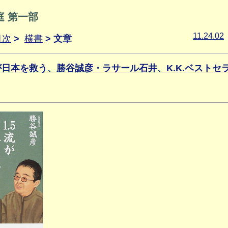
庭 第一部
11.24.02
目次
>
横書
> 文章
流が日本を救う、勝谷誠彦・ラサール石井、K.K.ベストセ