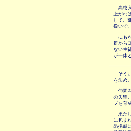
高校
上がれ
して、
扱いで
にも
群から
ない生
が一体
そう
を決め
仲間
の失望
プを育
果た
に包ま
昂揚感