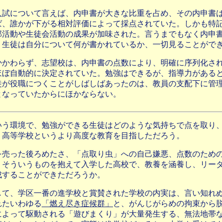
入試について言えば、内申書が大きな比重を占め、その内申書
ば、誰かが下がる相対評価によって採点されていた。しかも特
部活動や生徒会活動の成果が加味された。言うまでもなく内申
、生徒は自分について何が書かれているか、一切見ることがで
かかわらず、志望校は、内申書の点数により、明確に序列化さ
ほぼ自動的に決定されていた。勉強はできるが、指導力がある
徒が役職につくことがしばしばあったのは、教員の支配下に管
となっていたからにほかならない。
いう環境で、勉強ができる生徒はどのような気持ちで点を取り
、高等学校というより高度な教育を目指しただろう。
を売った後ろめたさ、「点取り虫」への自己嫌悪、点数のため
、そういうものを抱えて入学した高校で、教養を涵養し、リー
成することができただろうか。
して、学区一番の進学校と賞賛された学校の内実は、言い知れ
れたいわゆる
「燃え尽き症候群」
と、がんじがらめの拘束から
によって駆動される「遊びまくり」が大量発生する、無法地帯