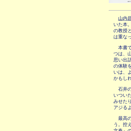
山内
いた本
の教授
は重な
本書
つは、
思い出
の体験
いは、
かもし
石井
いつい
みせた
アジる
最高
う。控
文春』