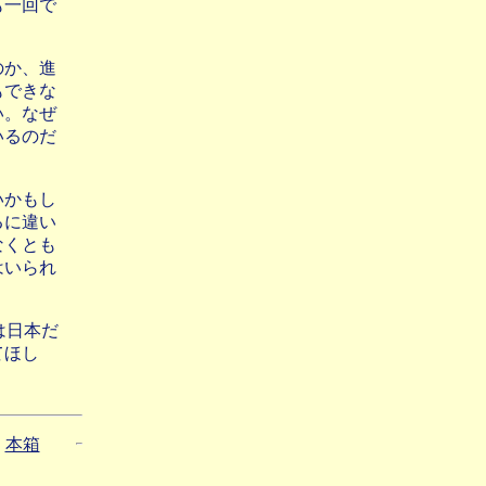
も一回で
のか、進
もできな
い。なぜ
いるのだ
いかもし
るに違い
なくとも
はいられ
は日本だ
てほし
本箱