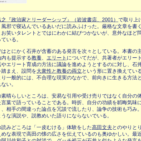
昌之『政治家とリーダーシップ』（岩波書店、2001）
で取り上
。風邪で寝込んでいるあいだに読みふけった。厳格な文章を書
とお笑いタレントとではにわかに結びつかないが、意外なほど
っている。
ではとにかく石井が含蓄のある発言を次々としている。本書の
山内も提示する
教養
、
エリート
についてだが、共著者がエリー
話やエリート育成の方法に議論を進めようとするのに対し、石
を踏まえ、設問を
大衆性と教養の両立
という形に置き換えてい
より一般的には、不合理な現実のなかで、前向きに生きる方法
れない。
の素晴らしいところは、安易な引用や受け売りではなく自分の
た言葉で語っていることである。時折、自分の功績を韜晦気味
り、相手の間違った論点を冗談で流したり、論争の技術も巧み
ような演説や、説教めいた語りにならないでいる。
の読みどころは「一皮むける」体験をした
高田文夫
とのやりと
えめな表現で高田の懐の広さを伝えているのも奥ゆかしい。最
の阿川佐和子との対談で、
グッチ裕三
が石井と似たような発言