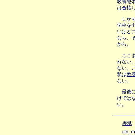
教養地
は合格
しか
学校を
いほど
なら、
から。
ここ
れない
ない。
私は
教
ない。
最後
けでは
い。
表紙
uto_m