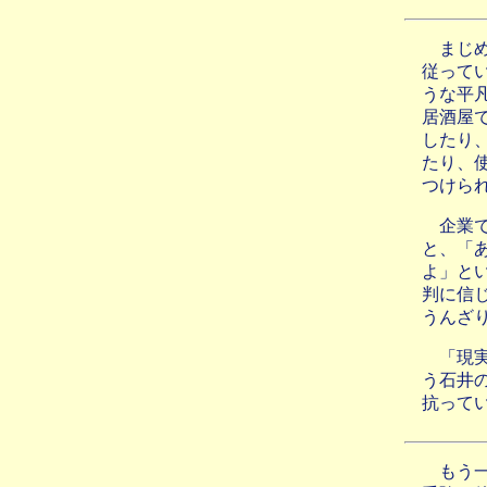
まじ
従って
うな平
居酒屋
したり
たり、
つけら
企業
と、「
よ」と
判に信
うんざ
「現
う石井
抗って
もう