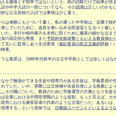
他人を蹴落とす戦争ではないという。紙の試験だけで結果が決
入試や中学入試の一部についてなら、その認識は正しいのかも
般的な公立高校の入試では事情は少し違う。
からは体験にもとづいて書く。私の通った中学校は、近隣で校
多発していたために、波及を食い止める防波堤となるべく厳し
ていた。非行や校内暴力を未然に防ぐために服装の細かな点ま
教員の高圧的な態度、また
予防的先制攻撃ともいえる教員側か
して互いに監視しあう生活委員（
風紀委員の民主主義的呼称
！
の検査。
ような風景は、1980年代前半の公立中学校としては珍しくはな
ななかで勉強ができる生徒や指導力がある生徒は、学級委員や
されていた。いや、実際には立候補や生徒自身による推薦によ
に」
その職についた。教員のために学級運営の片腕となり生徒
わば企業における中間管理職のような役割、もっと言えば、カ
収容所における被収容者の代表のような立場だった。あるいは
を指導する」という意味では、
日教組ユーゲントといえるよう