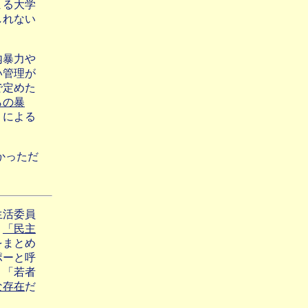
まる大学
しれない
内暴力や
い管理が
で定めた
らの暴
）による
かっただ
生活委員
り
「民主
をまとめ
ポーと呼
、「若者
な存在
だ