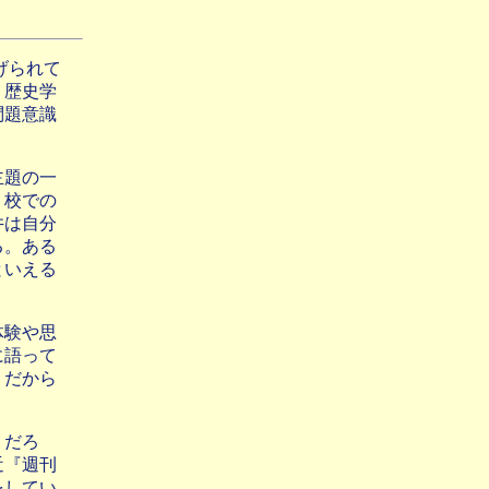
げられて
く歴史学
問題意識
主題の一
ト校での
井は自分
る。ある
といえる
体験や思
に語って
。だから
りだろ
近『週刊
をしてい