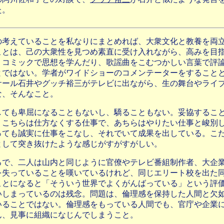
た。
の考えていることを私なりにまとめれば、大衆文化と教養を両
ことは、己の大衆性を見つめ素直に受け入れながら、高みを目
。コミックで思想を学んだり、歌謡曲をこむつかしい言葉で評
とではない。学者がワイドショーのコメンテーターをすること
サール石井やグッチ裕三がテレビに出ながら、生の舞台やライ
な、そんなこと。
しても卑屈になることもないし、驕ることもない。妥協するこ
。こちらは仕方なくする仕事で、あちらはやりたい仕事と峻別
っても誠実に仕事をこなし、それでいて成果を出している。こ
として突き抜けたような感じがすがすがしい。
ろで、二人は山内と同じように官僚やテレビ番組制作者、大企
を失っていることを嘆いているけれど、同じエリート校を出た
ことになると「そういう世界でよくがんばっている」という評
いしまっているのは残念。問題は、倫理感を保持した人間と欠
いることではない。倫理感をもっている人間でも、官庁や企業
ん、見事に組織になじんでしまうこと。