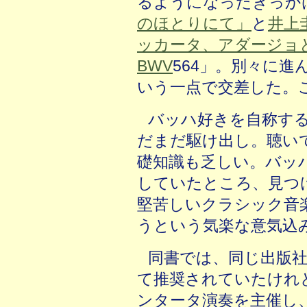
るようになったきっか
のほとりにて」
と
井上
ッカータ、アダージョ
BWV
564」。別々に
いう一点で交差した。
バッハ好きを自称す
だまだ駆け出し。聴い
礎知識も乏しい。バッ
していたところ、見つ
堅苦しいクラシック音
うという気楽な意気込
同書では、同じ出版
て推奨されていたけれ
ンタータ演奏を主催し