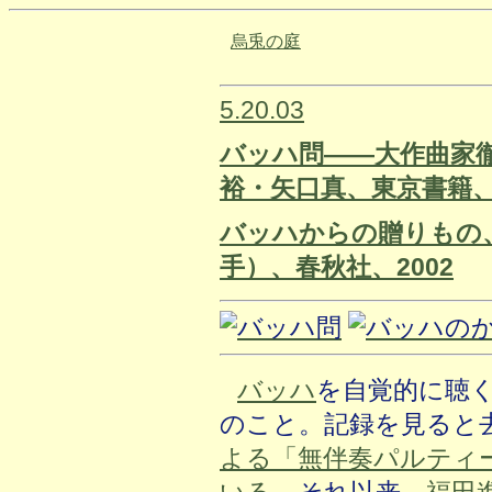
烏兎の庭
5.20.03
バッハ問――大作曲家
裕・矢口真、東京書籍、2
バッハからの贈りもの
手）、春秋社、2002
バッハ
を自覚的に聴
のこと。記録を見ると
よる「無伴奏パルティ
いる
。それ以来、
福田