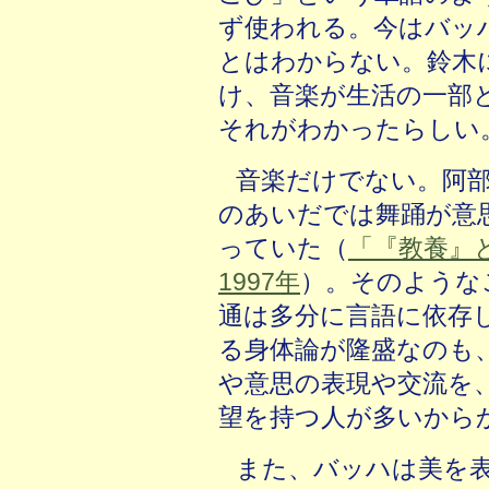
ず使われる。今はバッ
とはわからない。鈴木
け、音楽が生活の一部
それがわかったらしい
音楽だけでない。阿
のあいだでは舞踊が意
っていた（
「『教養』
1997年
）。そのような
通は多分に言語に依存
る身体論が隆盛なのも
や意思の表現や交流を
望を持つ人が多いから
また、バッハは美を