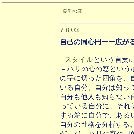
烏兎の庭
7.8.03
自己の同心円ーー広が
スタイル
という言葉
ョハリの心の窓という
の字に切った四角を、
いる自分、自分は知っ
自分も他人も知らない
っている自分に、それ
する箱に自分で、ある
自分の性格を分析する
が、ジョハリの窓の目