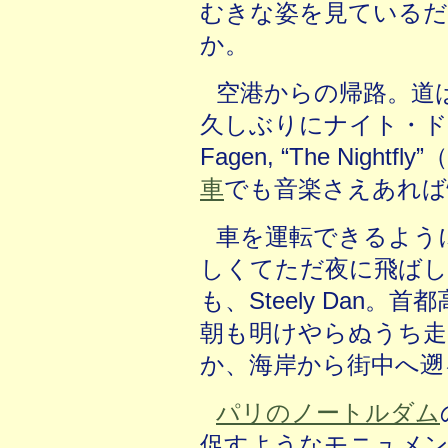
むきな姿を見ている
か。
空港からの帰路。道
久しぶりにナイト・ドラ
Fagen, “The Nightf
車
でも音楽さえあれば
車を運転できるよう
しくてただ夜に飛ば
も、Steely Dan
朝も明けやらぬうち走
か、海岸から街中へ遡
パリのノートルダム
促すようなモニュメ