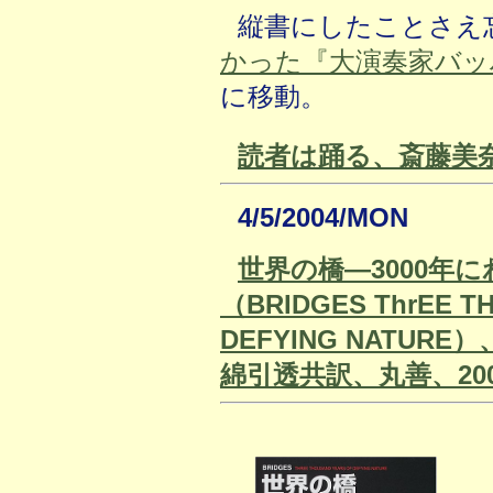
縦書にしたことさえ
かった『大演奏家バッ
に移動。
読者は踊る、斎藤美奈
4/5/2004/MON
世界の橋―3000年
（BRIDGES ThrEE T
DEFYING NATURE）
綿引透共訳、丸善、200