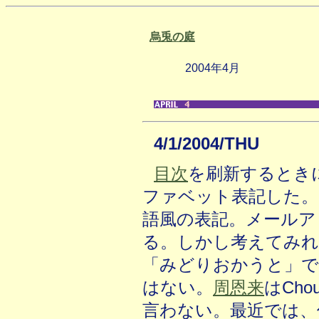
烏兎の庭
2004年4月
4/1/2004/THU
目次
を刷新するとき
ファベット表記した。Ut
語風の表記。メールア
る。しかし考えてみれ
「みどりおかうと」で
はない。
周恩来
はChou
言わない。最近では、