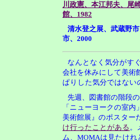
川政憲、本江邦夫、尾
館、1982
清水登之展、武蔵野市
市、2000
なんとなく気分がす
会社を休みにして美術
ぱりした気分ではない
先週、図書館の階段
「ニューヨークの室内
美術館展』のポスター
け行ったことがある
。
ム、MOMAは見たけ