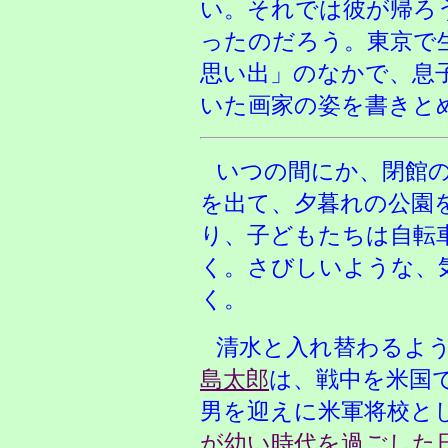
い。それでは彼が帰ろ
ったのだろう。東京で
思い出」のなかで、息
いた画家の姿を書きと
いつの間にか、閉館
を出て、夕暮れの公園
り、子どもたちは自転
く。さびしいような、
く。
清水と入れ替わるよ
島太郎
は、戦中を米国
男を迎えに米軍将校と
が幼い時代を過ごした