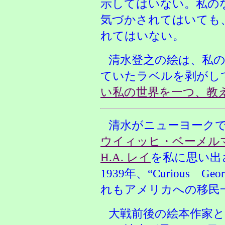
示してはいない。私の
気づかされてはいても
れてはいない。
清水登之の絵は、私
ていたラベルを剥がし
い私の世界を一つ、教
清水がニューヨーク
ウイィッヒ・ベーメル
H.A. レイ
を私に思い出させ
1939年、“Curious 
れもアメリカへの移民
大戦前後の絵本作家