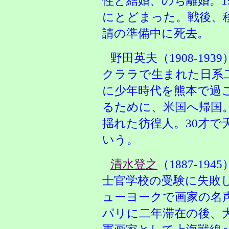
性と結婚、のち離婚。1
にとどまった。戦後、
請の準備中に死去。
野田英夫（1908-1
クララで生まれた日系
に少年時代を熊本で過
るために、米国へ帰国
揺れた彷徨人。30才で
いう。
清水登之
（1887-1
士官学校の受験に失敗
ューヨークで画家の名
パリに二年滞在の後、