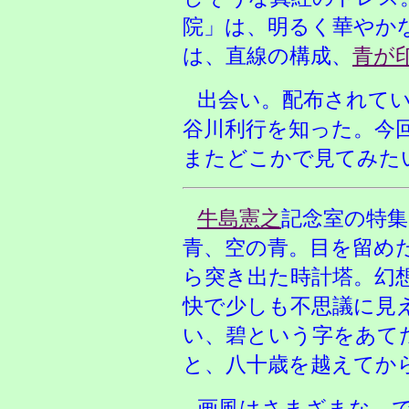
院」は、明るく華やか
は、直線の構成、
青が
出会い。配布されて
谷川利行を知った。今
またどこかで見てみた
牛島憲之
記念室の特集
青、空の青。目を留め
ら突き出た時計塔。幻
快で少しも不思議に見
い、碧という字をあて
と、八十歳を越えてか
画風はさまざまな、