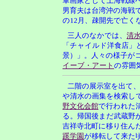
軍画家として上海戦線
男育夫は台湾沖の海戦
の12月、疎開先で亡く
三人
のなかでは、
清
「チャイルド洋食店」
景）」。人々の様子が
イーブ・アート
の雰囲
二階の展示室を出て
や清水の画集を検索し
野文化会館
で行われた
る。帰国後まだ武蔵野
吉祥寺北町に移り住ん
蹊学園
が移転して来た