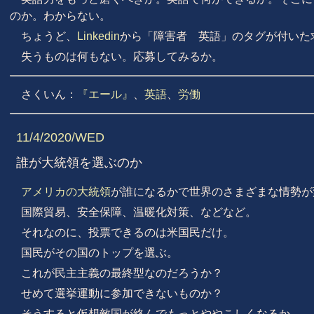
のか。わからない。
ちょうど、
Linkedin
から「障害者 英語」のタグが付いた
失うものは何もない。応募してみるか。
さくいん：
『エール』
、
英語
、
労働
11/4/2020/WED
誰が大統領を選ぶのか
アメリカの大統領
が誰になるかで世界のさまざまな情勢が
国際貿易、安全保障、温暖化対策、などなど。
それなのに、投票できるのは米国民だけ。
国民がその国のトップを選ぶ。
これが民主主義の最終型なのだろうか？
せめて選挙運動に参加できないものか？
そうすると仮想敵国が絡んでもっとややこしくなるか。