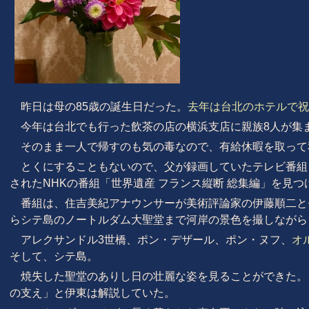
昨日は母の85歳の誕生日だった。
去年は台北のホテルで祝
今年は台北でも行った飲茶の店の横浜支店に親族8人が集
そのまま一人で帰すのも気の毒なので、有給休暇を取って
とくにすることもないので、父が録画していたテレビ番組
されたNHKの番組「世界遺産 フランス縦断 総集編」を見つ
番組は、住吉美紀アナウンサーが美術評論家の伊藤順二と
らシテ島のノートルダム大聖堂まで河岸の景色を撮しながら
アレクサンドル3世橋、ポン・デザール、ポン・ヌフ、
オ
そして、シテ島。
焼失した聖堂のありし日の壮麗な姿を見ることができた。
の支え」と伊東は解説していた。