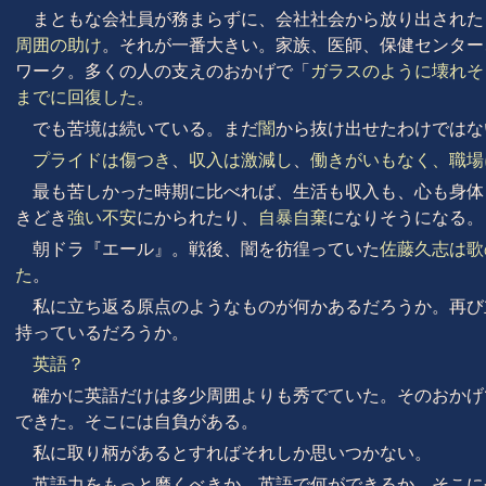
まともな会社員が務まらずに、会社社会から放り出された
周囲の助け
。それが一番大きい。家族、医師、保健センター
ワーク。多くの人の支えのおかげで「
ガラスのように壊れそ
までに回復した
。
でも苦境は続いている。まだ
闇
から抜け出せたわけではな
プライドは傷つき
、
収入は激減し
、
働きがいもなく、職場
最も苦しかった時期に比べれば、生活も収入も、心も身体
きどき
強い不安
にかられたり、
自暴自棄
になりそうになる。
朝ドラ『エール』。戦後、闇を彷徨っていた
佐藤久志は歌
た
。
私に立ち返る原点のようなものが何かあるだろうか。再び
持っているだろうか。
英語？
確かに英語だけは多少周囲よりも秀でていた。そのおかげ
できた。そこには自負がある。
私に取り柄があるとすればそれしか思いつかない。
英語力をもっと磨くべきか。英語で何ができるか。そこに