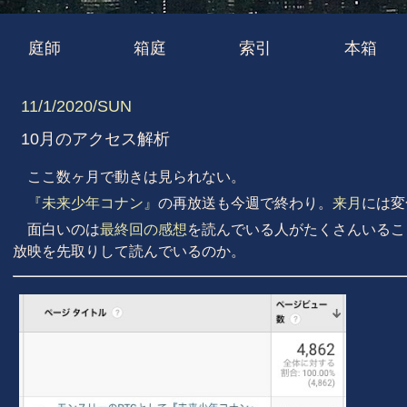
庭師
箱庭
索引
本箱
11/1/2020/SUN
10月のアクセス解析
ここ数ヶ月で動きは見られない。
『未来少年コナン』
の再放送も今週で終わり。
来月
には変
面白いのは
最終回の感想
を読んでいる人がたくさんいるこ
放映を先取りして読んでいるのか。