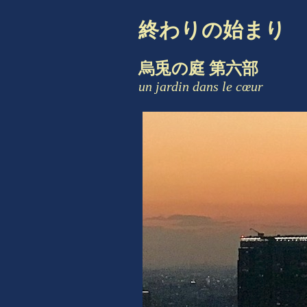
終わりの始まり
烏兎の庭 第六部
un jardin dans le cœur