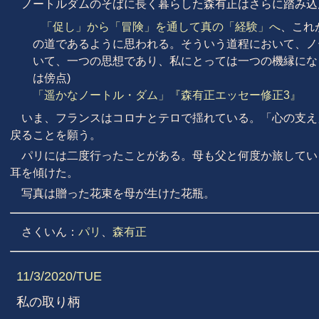
ノートルダムのそばに長く暮らした森有正はさらに踏み込
「促し」から「冒険」を通して真の「経験」へ
、これ
の道であるように思われる。そういう道程において、ノ
いて、一つの思想であり、私にとっては一つの機縁にな
は傍点)
「遥かなノートル・ダム」『森有正エッセー修正3』
いま、フランスはコロナとテロで揺れている。「心の支え
戻ることを願う。
パリには二度行ったことがある。母も父と何度か旅してい
耳を傾けた。
写真は贈った花束を母が生けた花瓶。
さくいん：
パリ
、
森有正
11/3/2020/TUE
私の取り柄