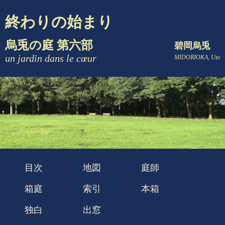
終わりの始まり
烏兎の庭 第六部
碧岡烏兎
un jardin dans le cœur
MIDORIOKA, Uto
目次
地図
庭師
箱庭
索引
本箱
独白
出窓