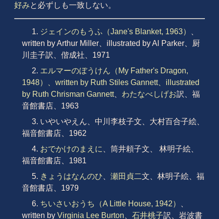
好み
と必ずしも一致しない。
1.
ジェインのもうふ（Jane's Blanket, 1963）
、
written by Arthur Miller、illustrated by Al Parker、厨
川圭子訳、偕成社、1971
2.
エルマーのぼうけん（My Father's Dragon,
1948）、written by Ruth Stiles Gannett、illustrated
by Ruth Chrisman Gannett
、
わたなべしげお
訳、福
音館書店、1963
3. いやいやえん、中川李枝子文、大村百合子絵、
福音館書店、1962
4.
おでかけのまえに
、筒井頼子文、 林明子絵、
福音館書店、1981
5.
きょうはなんのひ
、
瀬田貞二
文、林明子絵、福
音館書店、1979
6.
ちいさいおうち（A Little House, 1942）
、
written by
Virginia Lee Burton
、
石井桃子
訳、岩波書