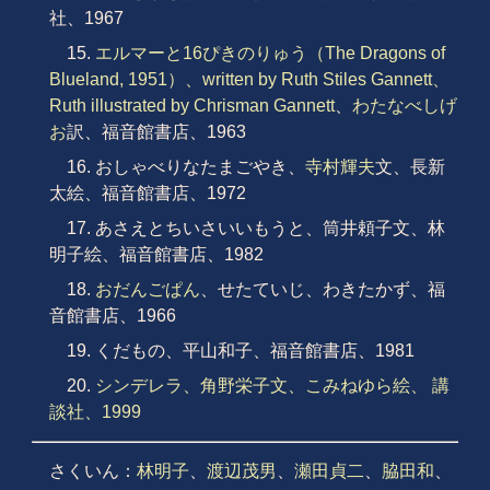
社、1967
15.
エルマーと16ぴきのりゅう（The Dragons of
Blueland, 1951）、written by Ruth Stiles Gannett、
Ruth illustrated by Chrisman Gannett
、
わたなべしげ
お
訳、福音館書店、1963
16. おしゃべりなたまごやき、
寺村輝夫
文、長新
太絵、福音館書店、1972
17. あさえとちいさいいもうと、筒井頼子文、林
明子絵、福音館書店、1982
18.
おだんごぱん
、せたていじ、わきたかず、福
音館書店、1966
19. くだもの、平山和子、福音館書店、1981
20.
シンデレラ、角野栄子文、こみねゆら絵、 講
談社、1999
さくいん：
林明子
、
渡辺茂男
、
瀬田貞二
、
脇田和
、