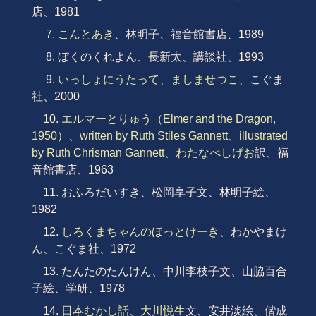
店、1981
7.
こんとあき
、林明子、福音館書店、1989
8. ぼくのくれよん、長新太、講談社、1993
9.
いっしょにうたって、ましませつこ
、こぐま
社、2000
10.
エルマーとりゅう（Elmer and the Dragon,
1950）、written by Ruth Stiles Gannett、illustrated
by Ruth Chrisman Gannett
、
わたなべしげお
訳、福
音館書店、1963
11. おふろだいすき、松岡享子文、林明子絵、
1982
12.
しろくまちゃんのほっとけーき
、わかやまけ
ん、こぐま社、1972
13. たんたのたんけん、中川李枝子文、山脇百合
子絵、学研、1978
14.
日本むかし話、大川悦生
文、安井淡絵、偕成