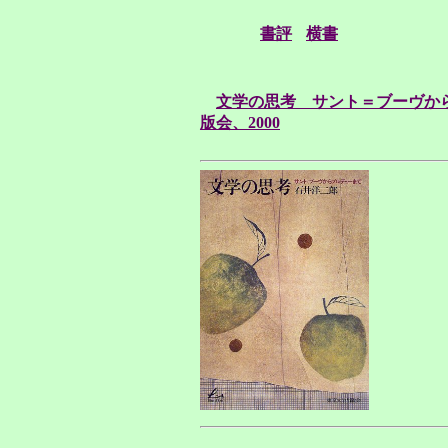
書評
横書
文学の思考 サント＝ブーヴか
版会、2000