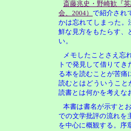
斎藤兆史・野崎歓『
会、2004）
で紹介され
かは忘れてしまった。
鮮な見方をもたらす、
い。
メモしたことさえ忘
トで発見して借りてき
る本を読むことが苦痛
読むとはどういうこと
読書とは何かを考えな
本書は書名が示すとお
での文学批評の流れを
を中心に概観する。序