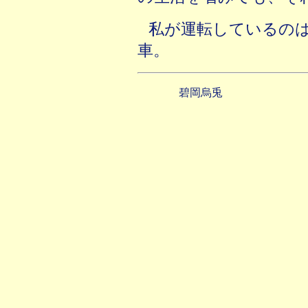
私が運転しているの
車。
碧岡烏兎