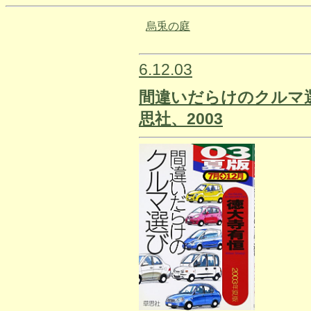
烏兎の庭
6.12.03
間違いだらけのクルマ選
思社、2003