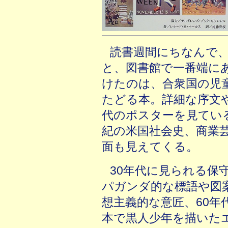
読書週間にちなんで
と、図書館で一番端に
けたのは、合衆国の児
たどる本。詳細な序文
代のポスターを見てい
紀の米国社会史、商業
面も見えてくる。
30年代に見られる保
パガンダ的な標語や図
想主義的な意匠、60
本で黒人少年を描いた