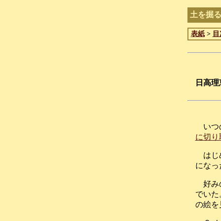
土を掘
表紙
>
目
日高理
いつ
に切り
はじ
になっ
好み
でいた
の絵を