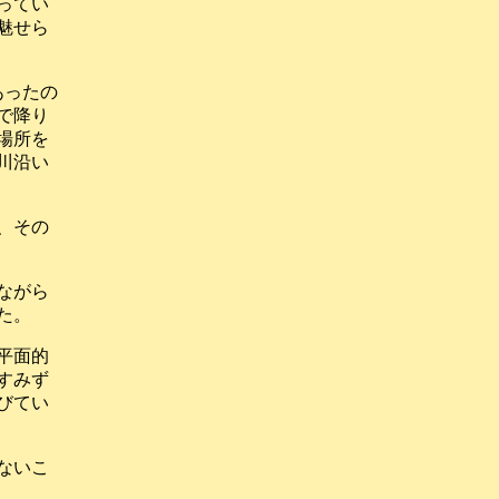
ってい
魅せら
あったの
で降り
場所を
川沿い
、その
ながら
た。
平面的
すみず
びてい
ないこ