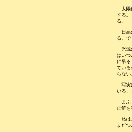
太陽
する。
る。
日高
る。で
光源
はいつ
に吊る
ている
らない
写実
いる、
まぶ
正解を
私は
まだつ