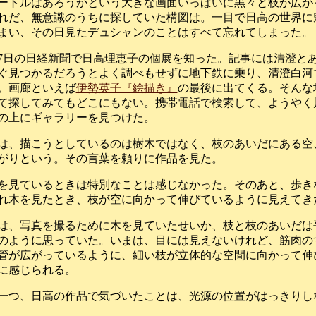
ートルはあろうかという大きな画面いっぱいに黒々と枝が広が
れだ、無意識のうちに探していた構図は。一目で日高の世界に
まい、その日見たデュシャンのことはすべて忘れてしまった。
27日の日経新聞で日高理恵子の個展を知った。記事には清澄と
ぐ見つかるだろうとよく調べもせずに地下鉄に乗り、清澄白河
。画廊といえば
伊勢英子『絵描き』
の最後に出てくる。そんな
て探してみてもどこにもない。携帯電話で検索して、ようやく
の上にギャラリーを見つけた。
は、描こうとしているのは樹木ではなく、枝のあいだにある空
がりという。その言葉を頼りに作品を見た。
を見ているときは特別なことは感じなかった。そのあと、歩き
れ木を見たとき、枝が空に向かって伸びているように見えてき
は、写真を撮るために木を見ていたせいか、枝と枝のあいだは
のように思っていた。いまは、目には見えないけれど、筋肉の
管が広がっているように、細い枝が立体的な空間に向かって伸
に感じられる。
一つ、日高の作品で気づいたことは、光源の位置がはっきりし