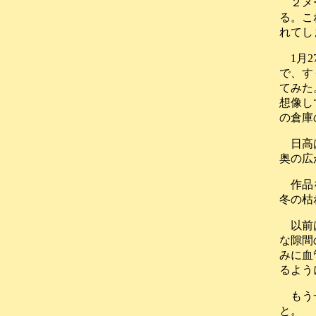
２メ
る。こ
れてし
1月
で、す
てみた
想像し
の倉庫
日高
奥の広
作品
冬の枯
以前
な隙間
みに血
るよう
もう
と。