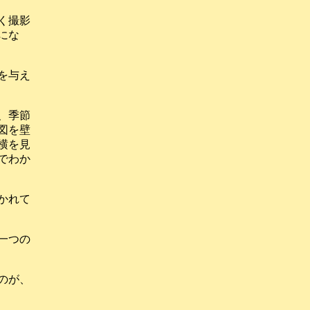
く撮影
にな
を与え
、季節
図を壁
横を見
でわか
かれて
一つの
のが、