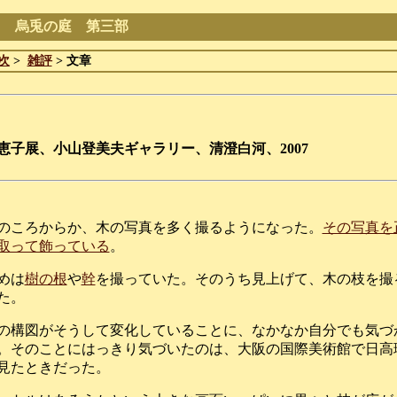
る 烏兎の庭 第三部
次
>
雑評
> 文章
恵子展、小山登美夫ギャラリー、清澄白河、2007
のころからか、木の写真を多く撮るようになった。
その写真を
取って飾っている
。
めは
樹の根
や
幹
を撮っていた。そのうち見上げて、木の枝を撮
た。
の構図がそうして変化していることに、なかなか自分でも気づ
。そのことにはっきり気づいたのは、大阪の国際美術館で日高
見たときだった。